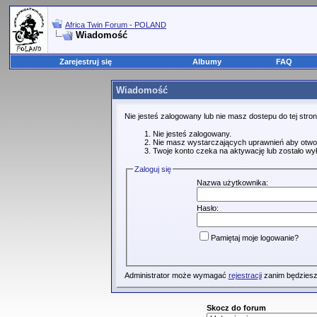
Africa Twin Forum - POLAND
Wiadomość
Zarejestruj się
Albumy
FAQ
Wiadomość
Nie jesteś zalogowany lub nie masz dostepu do tej str
Nie jesteś zalogowany.
Nie masz wystarczających uprawnień aby otwo
Twoje konto czeka na aktywację lub zostało wy
Zaloguj się
Nazwa użytkownika:
Hasło:
Pamiętaj moje logowanie?
Administrator może wymagać
rejestracji
zanim będziesz
Skocz do forum