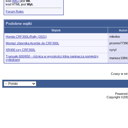
kod
[IMG]
jest
Wł.
kod HTML jest
Wył.
Forum Rules
Podobne wątki
Wątek
Autor
Honda CRF300L/Rally (2021)
mikelos
Montaż zbiornika Acerbis do CRF300L
przemo7739
XR400 czy CRF300L
cyryl
Transalp 600/650 - różnica w wysokości klina napinacza pomiędzy
mariusz1984
cylindrami
Czasy w str
Powered b
Copyright ©2000