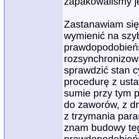
zapakowaliśmy j
Zastanawiam się 
wymienić na szyb
prawdopodobieńst
rozsynchronizow
sprawdzić stan cyl
procedurę z ust
sumie przy tym p
do zaworów, z dr
z trzymania para
znam budowy tego