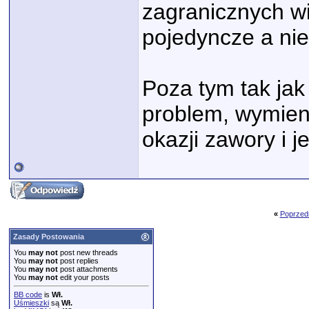
zagranicznych wi
pojedyncze a ni
Poza tym tak jak 
problem, wymieni
okazji zawory i je
«
Poprzed
Zasady Postowania
You
may not
post new threads
You
may not
post replies
You
may not
post attachments
You
may not
edit your posts
BB code
is
Wł.
Uśmieszki
są
Wł.