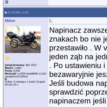
07.10.2024, 11:20
Melon
Napinacz zawsze 
znakach bo nie j
przestawiło . W 
jeden ząb na jed
. Po ustawieniu 
Zarejestrowany
: Mar 2012
Miasto
: Lublin
Posty
: 8,038
bezawaryjnie je
Motocykl
: cz350/ bandit600/ zx12r/
varadero/vfr1200xd
Jeśli budowa na
Online: 5 miesiące 1 dzień 19 godz
49 min 25 s
sprawdzić poprze
napinaczem jeśli