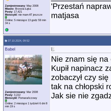
'Przestań napraw
Zarejestrowany
: May 2008
Miasto
: Brzezia Łąka
Posty
: 17,421
matjasa
Motocykl
: nie mam AT jeszcze
Online: 5 miesiące 13 godz 59 min
34 s
07.10.2024, 09:52
Babel
Nie znam się na c
Kupił napinacz z
zobaczył czy się 
tak na chłopski 
Zarejestrowany
: Mar 2008
Jak sie nie zgad
Posty
: 3,222
Motocykl
: Pomarańczowy
Online: 2 miesiące 1 tydzień 6 dni 8
min 19 s