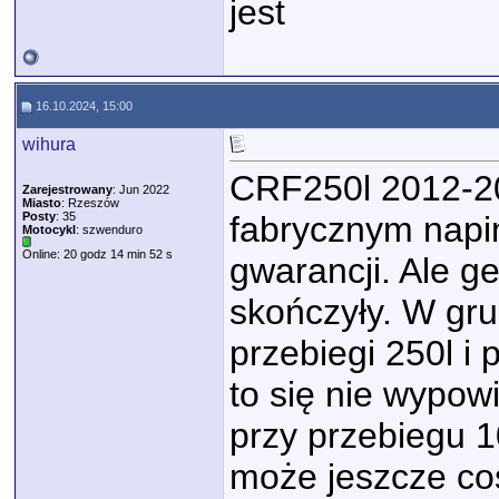
jest
16.10.2024, 15:00
wihura
CRF250l 2012-20
Zarejestrowany
: Jun 2022
Miasto
: Rzeszów
Posty
: 35
fabrycznym napi
Motocykl
: szwenduro
Online: 20 godz 14 min 52 s
gwarancji. Ale g
skończyły. W gru
przebiegi 250l i
to się nie wypow
przy przebiegu 10
może jeszcze co