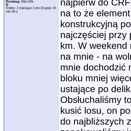
najpierw do CRF
Przebieg:
65k+25k
Online: 2 miesiące 3 dni 23 godz 43
na to że element
min 58 s
konstrukcyjną p
najczęściej przy
km. W weekend n
na mnie - na wol
mnie dochodzić 
bloku mniej więc
ustające po deli
Obsłuchaliśmy to
kusić losu, on p
do najbliższych