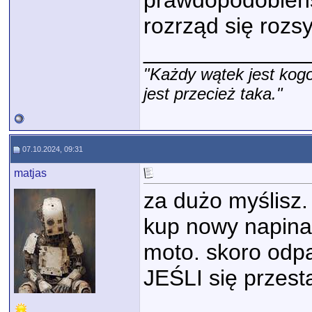
prawdopodobieńs
rozrząd się rozs
_____________
"Każdy wątek jest kogo
jest przecież taka."
07.10.2024, 09:31
matjas
za dużo myślisz.
kup nowy napinac
moto. skoro odpal
JEŚLI się przestaw
_____________