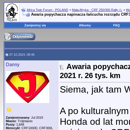
Africa Twin Forum - POLAND
>
Mała Afryka - CRF 250/300 Rally i L
>
Wa
Awaria popychacza napinacza łańcucha rozrządu CRF30
Zarejestruj się
Albumy
FAQ
07.10.2024, 08:46
Danny
Awaria popychacz
2021 r. 26 tys. km
Siema, jak tam 
A po kulturalnym
Zarejestrowany
: Jul 2019
Honda od lat mo
Miasto
: Trójmiasto
Posty
: 1,848
Motocykl
: CRF1000D, CRF300L