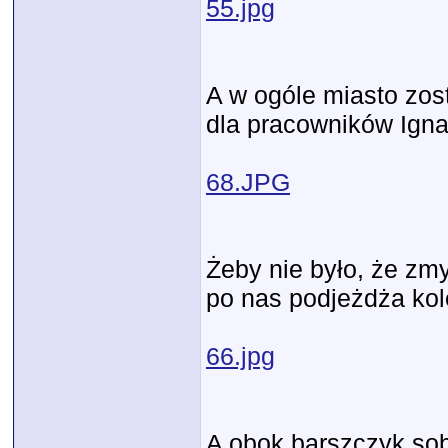
55.jpg
A w ogóle miasto zos
dla pracowników Ignal
68.JPG
Żeby nie było, że zm
po nas podjeżdża kol
66.jpg
A obok barszczyk sob