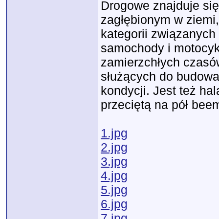
Drogowe znajduje si
zagłębionym w ziemi,
kategorii związanych 
samochody i motocykl
zamierzchłych czasów
służących do budowan
kondycji. Jest też h
przeciętą na pół be
1.jpg
2.jpg
3.jpg
4.jpg
5.jpg
6.jpg
7.jpg