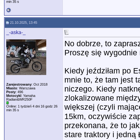
min 35 s
21.10.2025, 13:45
_-aska-_
No dobrze, to zapra
Proszę się wygodnie 
Kiedy jeździłam po E
mnie to, że tam jest t
Zarejestrowany
: Oct 2018
niczego. Kiedy natk
Miasto
: Warszawa
Posty
: 496
zlokalizowane między 
Motocykl
: Yamaha
Radian&WR250F
większej (czyli maj
Online: 1 tydzień 4 dni 16 godz 26
min 35 s
15km, oczywiście zap
przekonana, że to jak
stare traktory i jedn