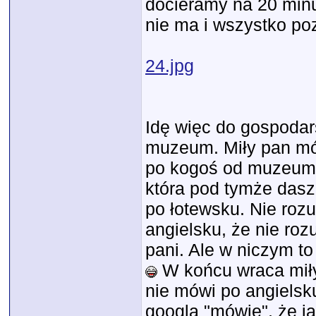
docieramy na 20 minu
nie ma i wszystko p
24.jpg
Idę więc do gospoda
muzeum. Miły pan mó
po kogoś od muzeum.
która pod tymże dasz
po łotewsku. Nie ro
angielsku, że nie roz
pani. Ale w niczym to
W końcu wraca miły 
nie mówi po angielsku
googla "mówię", że ja