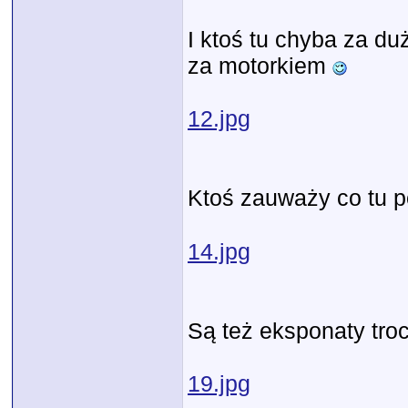
I ktoś tu chyba za du
za motorkiem
12.jpg
Ktoś zauważy co tu p
14.jpg
Są też eksponaty troc
19.jpg