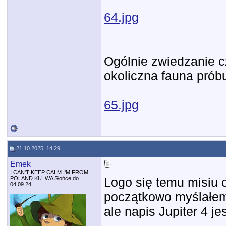
64.jpg
Ogólnie zwiedzanie 
okoliczna fauna prób
65.jpg
21.10.2025, 14:29
Emek
I CAN'T KEEP CALM I'M FROM
POLAND KU_WA Słońce do
Logo się temu misiu 
04.09.24
początkowo myślałem,
ale napis Jupiter 4 je