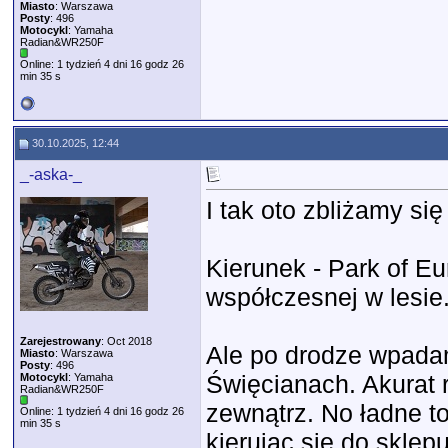
Miasto
: Warszawa
Posty
: 496
Motocykl
: Yamaha
Radian&WR250F
Online: 1 tydzień 4 dni 16 godz 26
min 35 s
30.10.2025, 12:44
_-aska-_
I tak oto zbliżamy się
Kierunek - Park of Eu
współczesnej w lesie.
Zarejestrowany
: Oct 2018
Ale po drodze wpadam
Miasto
: Warszawa
Posty
: 496
Święcianach. Akurat 
Motocykl
: Yamaha
Radian&WR250F
zewnątrz. No ładne t
Online: 1 tydzień 4 dni 16 godz 26
min 35 s
kierując się do sklepu