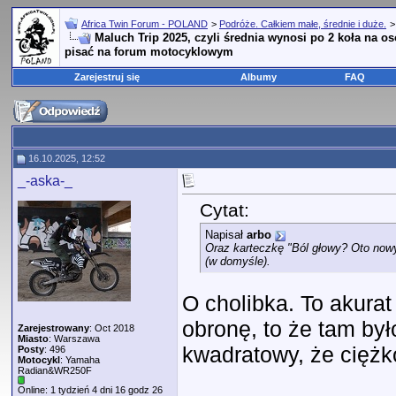
Africa Twin Forum - POLAND
>
Podróże. Całkiem małe, średnie i duże.
Maluch Trip 2025, czyli średnia wynosi po 2 koła na 
pisać na forum motocyklowym
Zarejestruj się
Albumy
FAQ
16.10.2025, 12:52
_-aska-_
Cytat:
Napisał
arbo
Oraz karteczkę
"Ból głowy? Oto now
(w domyśle).
O cholibka. To akura
obronę, to że tam był
Zarejestrowany
: Oct 2018
Miasto
: Warszawa
kwadratowy, że ciężko
Posty
: 496
Motocykl
: Yamaha
Radian&WR250F
Online: 1 tydzień 4 dni 16 godz 26