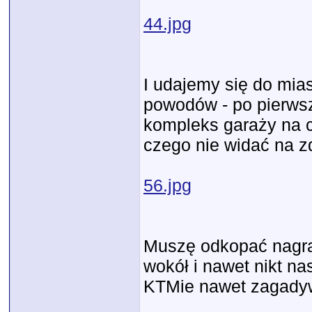
44.jpg
I udajemy się do mia
powodów - po pierws
kompleks garaży na ca
czego nie widać na z
56.jpg
Muszę odkopać nagran
wokół i nawet nikt na
KTMie nawet zagadyw