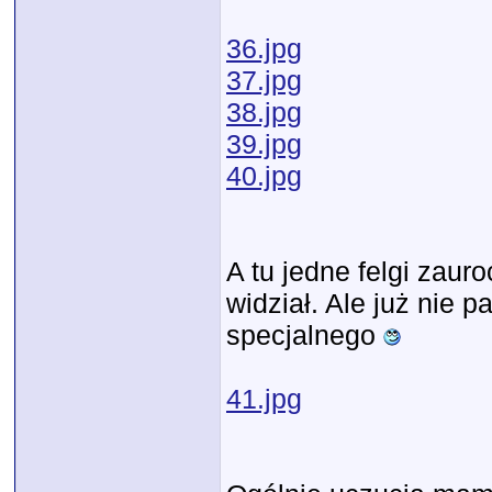
36.jpg
37.jpg
38.jpg
39.jpg
40.jpg
A tu jedne felgi zauro
widział. Ale już nie p
specjalnego
41.jpg