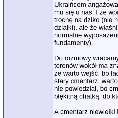
Ukraińcom angażował.
mu się u nas. I że wp
trochę na dziko (nie m
działki), ale że właś
normalne wyposażenie
fundamenty).
Do rozmowy wracamy 
terenów wokół ma zna
że warto wejść, bo ła
stary cmentarz, wart
nie powiedział, bo cm
błękitną chatką, do 
A cmentarz niewielki 