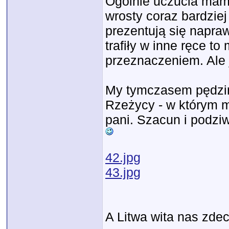
Ogólnie uczucia mamy
wrosty coraz bardzie
prezentują się napra
trafiły w inne ręce t
przeznaczeniem. Ale je
My tymczasem pędzim
Rzeżycy - w którym m
pani. Szacun i podziw
42.jpg
43.jpg
A Litwa wita nas zd