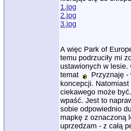
1.jpg
2.jpg
3.jpg
A więc Park of Europe
temu podrzuciły mi zd
ustawionych w lesie.
temat
Przyznaję -
koncepcji. Natomiast 
ciekawego może być. 
wpaść. Jest to napra
sobie odpowiednio du
mapkę z oznaczoną lo
uprzedzam - z całą 