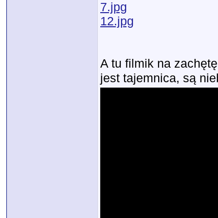
7.jpg
12.jpg
A tu filmik na zachęt
jest tajemnica, są ni