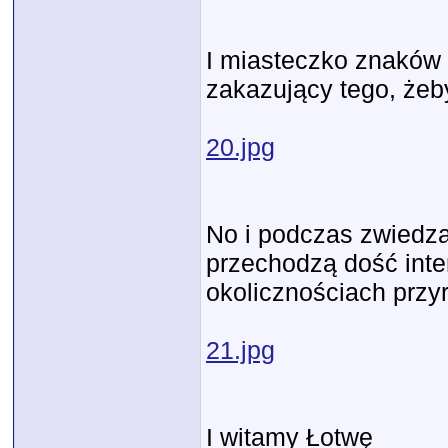
I miasteczko znaków 
zakazujący tego, żeb
20.jpg
No i podczas zwiedza
przechodzą dość inten
okolicznościach prz
21.jpg
I witamy Łotwę