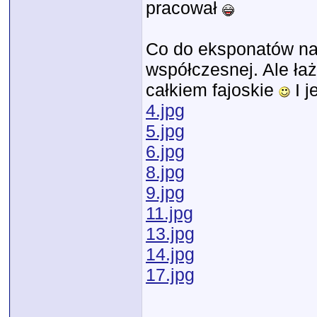
pracował
Co do eksponatów nat
współczesnej. Ale łaż
całkiem fajoskie
I j
4.jpg
5.jpg
6.jpg
8.jpg
9.jpg
11.jpg
13.jpg
14.jpg
17.jpg