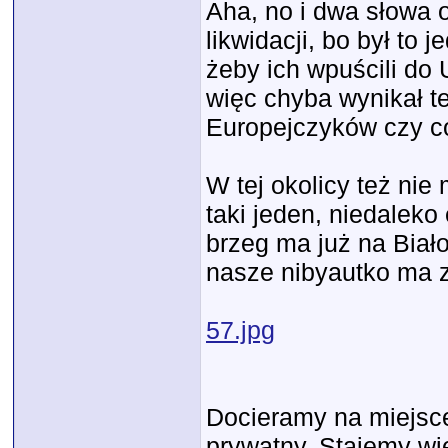
Aha, no i dwa słowa o
likwidacji, bo był to 
żeby ich wpuścili do 
więc chyba wynikał te
Europejczyków czy 
W tej okolicy też ni
taki jeden, niedaleko 
brzeg ma już na Biał
nasze nibyautko ma 
57.jpg
Docieramy na miejsce
prywatny. Stajemy wi