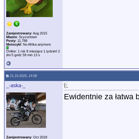
Zarejestrowany
: Aug 2015
Miasto
: Scyzortown
Posty
: 11,788
Motocykl
: No Afrika anymore
Online: 1 rok 8 miesiące 1 tydzień 2
dni 5 godz 59 min 13 s
21.10.2025, 14:58
_-aska-_
Ewidentnie za łatwa 
Zarejestrowany
: Oct 2018