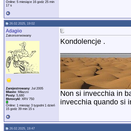
Online: 5 miesiące 16 godz 25 min
17 s
26.02.2025, 19:02
Adagiio
Zakonserwowany
Kondolencje .
_________________
Zarejestrowany
: Jul 2005
Non si invecchia in ba
Miasto
: Milazzo
Posty
: 5,680
Motocykl
: XRV 750
invecchia quando si in
Online: 1 miesiąc 3 tygodni 1 dzień
15 godz 39 min 15 s
26.02.2025, 19:47