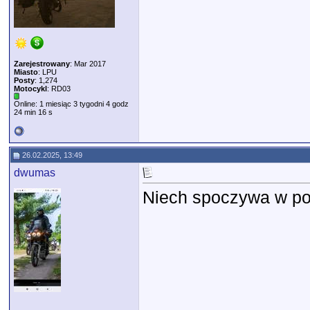
Zarejestrowany
: Mar 2017
Miasto
: LPU
Posty
: 1,274
Motocykl
: RD03
Online: 1 miesiąc 3 tygodni 4 godz
24 min 16 s
26.02.2025, 13:49
dwumas
Niech spoczywa w po