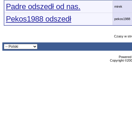
Padre odszedł od nas.
mirek
Pekos1988 odszedł
pekos1988
Czasy w str
Powered b
Copyright ©2000