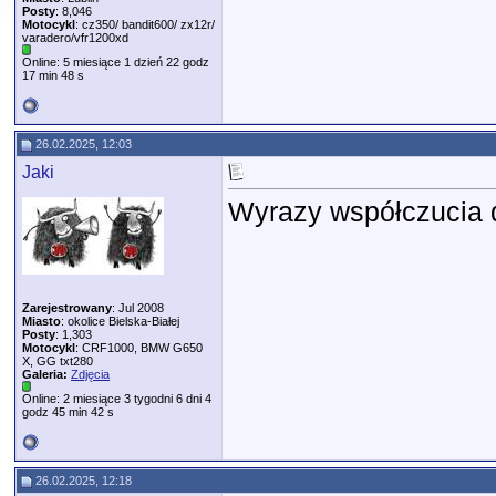
Posty
: 8,046
Motocykl
: cz350/ bandit600/ zx12r/
varadero/vfr1200xd
Online: 5 miesiące 1 dzień 22 godz
17 min 48 s
26.02.2025, 12:03
Jaki
Wyrazy współczucia d
Zarejestrowany
: Jul 2008
Miasto
: okolice Bielska-Białej
Posty
: 1,303
Motocykl
: CRF1000, BMW G650
X, GG txt280
Galeria:
Zdjęcia
Online: 2 miesiące 3 tygodni 6 dni 4
godz 45 min 42 s
26.02.2025, 12:18