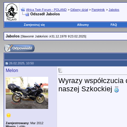
Africa Twin Forum - POLAND
>
Główny dział
>
Pamiętnik
>
Jabolos
Odszedł Jabolos
Zarejestruj się
Albumy
FAQ
Jabolos
[Sławomir Jabłoński ✰31.12.1978 ✞23.02.2025]
26.02.2025, 10:50
Melon
Wyrazy współczucia dl
naszej Szkockiej
Zarejestrowany
: Mar 2012
Miasto
: Lublin