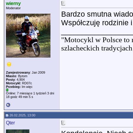
wierny
Moderator
Bardzo smutna wiado
Współczuję rodzinie i
_________________
"Motocykl w Polsce to 
szlacheckich tradycjach
Zarejestrowany
: Jan 2009
Miasto
: Bytom
Posty
: 4,904
Motocykl
: RD07c
Przebieg:
Im więc
Online: 7 miesiące 1 tydzień 3 dni
18 godz 49 min 5 s
26.02.2025, 13:00
Qter