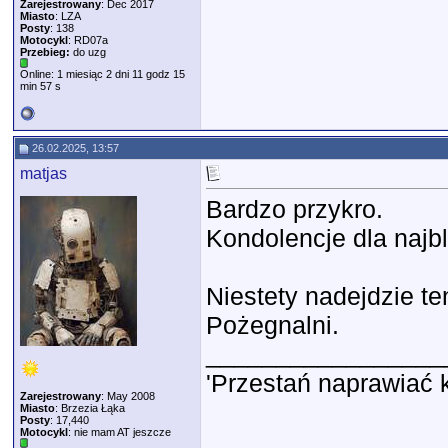
Zarejestrowany
: Dec 2017
Miasto
: LZA
Posty
: 138
Motocykl
: RD07a
Przebieg:
do uzg
Online: 1 miesiąc 2 dni 11 godz 15
min 57 s
26.02.2025, 13:57
matjas
Bardzo przykro.
Kondolencje dla najbl
Niestety nadejdzie t
Pożegnalni.
_________________
'Przestań naprawiać 
Zarejestrowany
: May 2008
Miasto
: Brzezia Łąka
Posty
: 17,440
Motocykl
: nie mam AT jeszcze