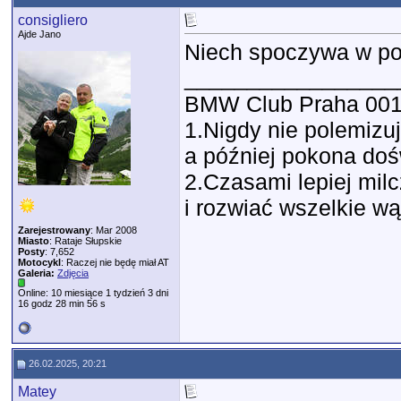
consigliero
Ajde Jano
Niech spoczywa w po
_________________
BMW Club Praha 00
1.Nigdy nie polemizu
a później pokona do
2.Czasami lepiej milc
i rozwiać wszelkie wą
Zarejestrowany
: Mar 2008
Miasto
: Rataje Słupskie
Posty
: 7,652
Motocykl
: Raczej nie będę miał AT
Galeria:
Zdjęcia
Online: 10 miesiące 1 tydzień 3 dni
16 godz 28 min 56 s
26.02.2025, 20:21
Matey