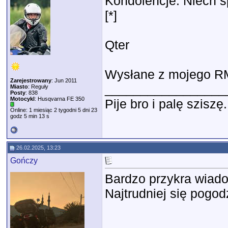
Kondolencje. Niech 
[*]
Qter
Wysłane z mojego RM
Zarejestrowany
: Jun 2011
_________________
Miasto
: Reguły
Posty
: 838
Motocykl
: Husqvarna FE 350
Pije bro i palę sziszę.
Online: 1 miesiąc 2 tygodni 5 dni 23
godz 5 min 13 s
26.02.2025, 13:23
Gończy
Bardzo przykra wiadom
Najtrudniej się pogod