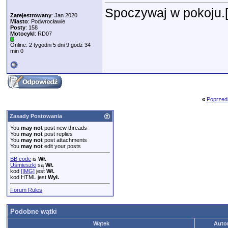
Spoczywaj w pokoju.[
Zarejestrowany
: Jan 2020
Miasto
: Podwrocławie
Posty
: 158
Motocykl
: RD07
Online: 2 tygodni 5 dni 9 godz 34
min 0
«
Poprzed
Zasady Postowania
You
may not
post new threads
You
may not
post replies
You
may not
post attachments
You
may not
edit your posts
BB code
is
Wł.
Uśmieszki
są
Wł.
kod
[IMG]
jest
Wł.
kod HTML jest
Wył.
Forum Rules
Podobne wątki
Wątek
Auto