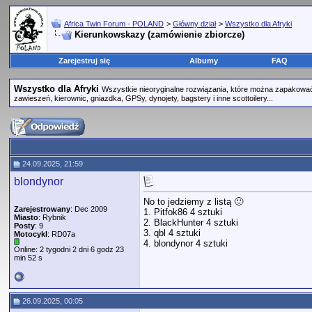
Africa Twin Forum - POLAND
>
Główny dział
>
Wszystko dla Afryki
Kierunkowskazy (zamówienie zbiorcze)
Zarejestruj się
Albumy
FAQ
Wszystko dla Afryki
Wszystkie nieoryginalne rozwiązania, które można zapakować 
zawieszeń, kierownic, gniazdka, GPSy, dynojety, bagstery i inne scottoilery...
24.09.2025, 21:59
blondynor
No to jedziemy z listą 🙂
Zarejestrowany
: Dec 2009
1. Pitfok86 4 sztuki
Miasto
: Rybnik
2. BlackHunter 4 sztuki
Posty
: 9
3. qbl 4 sztuki
Motocykl
: RD07a
4. blondynor 4 sztuki
Online: 2 tygodni 2 dni 6 godz 23
min 52 s
26.09.2025, 00:05