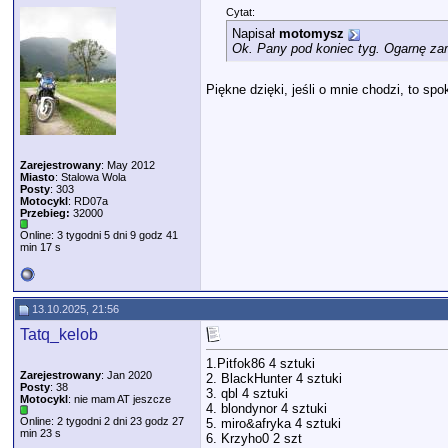
Cytat:
Napisał
motomysz
Ok. Pany pod koniec tyg. Ogarnę z
Piękne dzięki, jeśli o mnie chodzi, to sp
Zarejestrowany
: May 2012
Miasto
: Stalowa Wola
Posty
: 303
Motocykl
: RD07a
Przebieg:
32000
Online: 3 tygodni 5 dni 9 godz 41
min 17 s
13.10.2025, 21:56
Tatq_kelob
1.Pitfok86 4 sztuki
Zarejestrowany
: Jan 2020
2. BlackHunter 4 sztuki
Posty
: 38
3. qbl 4 sztuki
Motocykl
: nie mam AT jeszcze
4. blondynor 4 sztuki
Online: 2 tygodni 2 dni 23 godz 27
5. miro&afryka 4 sztuki
min 23 s
6. Krzyho0 2 szt