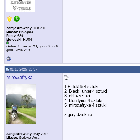
Zarejestrowany
: Jun 2013
Miasto
: Białogard
Posty
: 639
Motocykl
: RD04
Online: 1 miesiąc 2 tygodni 6 dni 9
godz 6 min 28 s
01.10.2025, 20:37
miro&afryka
1.Pitfok86 4 sztuki
2. BlackHunter 4 sztuki
3. qbl 4 sztuki
4. blondynor 4 sztuki
5. miro&afryka 4 sztuki
z góry dziękuję
Zarejestrowany
: May 2012
Miasto
: Stalowa Wola