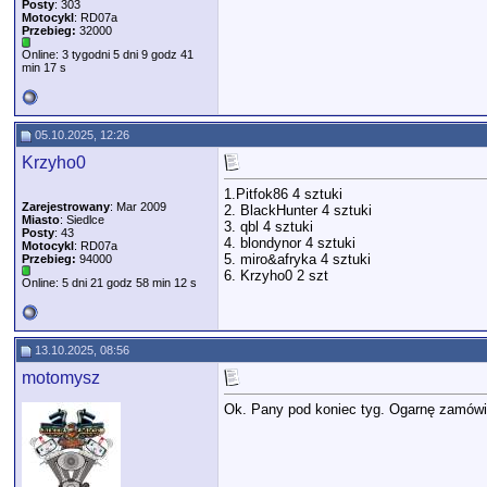
Posty
: 303
Motocykl
: RD07a
Przebieg:
32000
Online: 3 tygodni 5 dni 9 godz 41
min 17 s
05.10.2025, 12:26
Krzyho0
1.Pitfok86 4 sztuki
Zarejestrowany
: Mar 2009
2. BlackHunter 4 sztuki
Miasto
: Siedlce
3. qbl 4 sztuki
Posty
: 43
4. blondynor 4 sztuki
Motocykl
: RD07a
5. miro&afryka 4 sztuki
Przebieg:
94000
6. Krzyho0 2 szt
Online: 5 dni 21 godz 58 min 12 s
13.10.2025, 08:56
motomysz
Ok. Pany pod koniec tyg. Ogarnę zamów