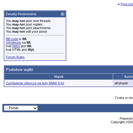
«
Poprzed
Zasady Postowania
You
may not
post new threads
You
may not
post replies
You
may not
post attachments
You
may not
edit your posts
BB code
is
Wł.
Uśmieszki
są
Wł.
kod
[IMG]
jest
Wł.
kod HTML jest
Wył.
Forum Rules
Podobne wątki
Wątek
Autor
Zamówienie zbiorcze na buty BMW GS2
afrykanin
Czasy w str
Powered b
Copyright ©2000