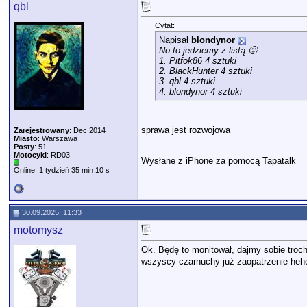
qbl
Cytat:
Napisał
blondynor
No to jedziemy z listą 🙂
1. Pitfok86 4 sztuki
2. BlackHunter 4 sztuki
3. qbl 4 sztuki
4. blondynor 4 sztuki
sprawa jest rozwojowa
Zarejestrowany
: Dec 2014
Miasto
: Warszawa
Posty
: 51
Motocykl
: RD03
Wysłane z iPhone za pomocą Tapatalk
Online: 1 tydzień 35 min 10 s
30.09.2025, 11:33
motomysz
Ok. Będę to monitował, dajmy sobie troch
wszyscy czarnuchy już zaopatrzenie hehe