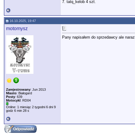
7. tatq_kelob 4 szt.
16.10.2025, 19:47
motomysz
Pany napisałem do sprzedawcy ale narazi
Zarejestrowany
: Jun 2013
Miasto
: Białogard
Posty
: 639
Motocykl
: RD04
Online: 1 miesiąc 2 tygodni 6 dni 9
godz 6 min 28 s