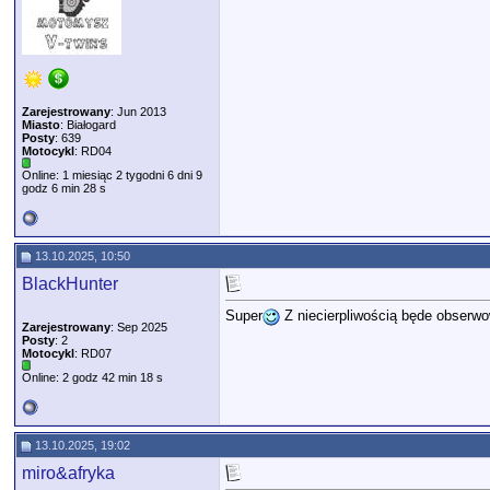
Zarejestrowany
: Jun 2013
Miasto
: Białogard
Posty
: 639
Motocykl
: RD04
Online: 1 miesiąc 2 tygodni 6 dni 9
godz 6 min 28 s
13.10.2025, 10:50
BlackHunter
Super
Z niecierpliwością będe obserw
Zarejestrowany
: Sep 2025
Posty
: 2
Motocykl
: RD07
Online: 2 godz 42 min 18 s
13.10.2025, 19:02
miro&afryka