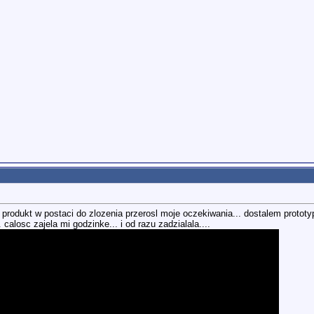
produkt w postaci do zlozenia przerosl moje oczekiwania... dostalem prototyp,
calosc zajela mi godzinke... i od razu zadzialala....