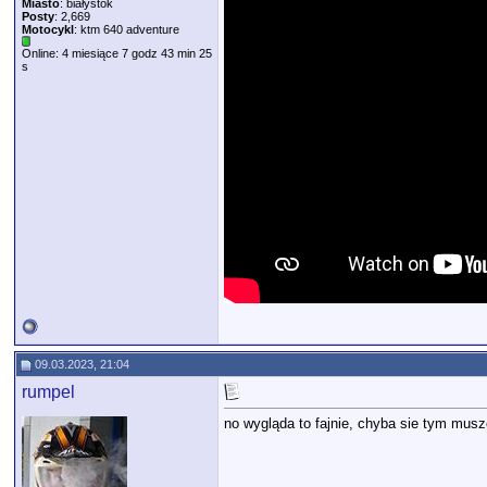
Miasto
: białystok
Posty
: 2,669
Motocykl
: ktm 640 adventure
Online: 4 miesiące 7 godz 43 min 25
s
09.03.2023, 21:04
rumpel
no wygląda to fajnie, chyba sie tym mus