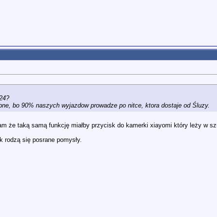
y24?
bne, bo 90% naszych wyjazdow prowadze po nitce, ktora dostaje od Śluzy.
m że taką samą funkcję miałby przycisk do kamerki xiayomi który leży w szu
k rodzą się posrane pomysły.