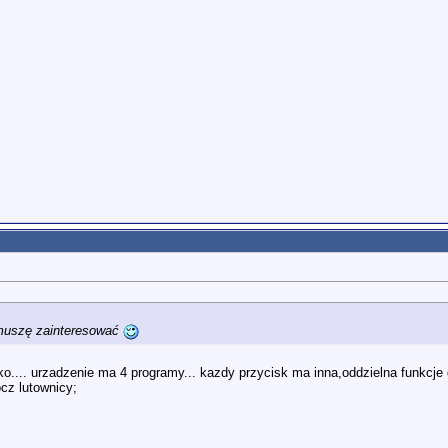
 muszę zainteresować
o.... urzadzenie ma 4 programy... kazdy przycisk ma inna,oddzielna funkcje d
cz lutownicy;