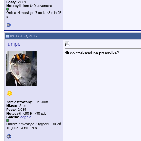
Posty
: 2,669
Motocykl
: ktm 640 adventure
Online: 4 miesiące 7 godz 43 min 25
s
09.03.2023, 21:17
rumpel
długo czekałeś na przesyłkę?
Zarejestrowany
: Jun 2008
Miasto
: S-ec
Posty
: 2,935
Motocykl
: 690 R, 790 adv
Galeria:
Zdjęcia
Online: 7 miesiące 3 tygodni 1 dzień
11 godz 13 min 14 s