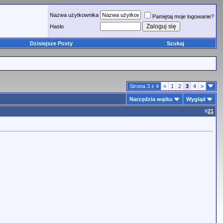
Nazwa użytkownika
Pamiętaj moje logowanie?
Hasło
Dzisiejsze Posty
Szukaj
Strona 3 z 4
<
1
2
3
4
>
Narzędzia wątku
Wygląd
#
21