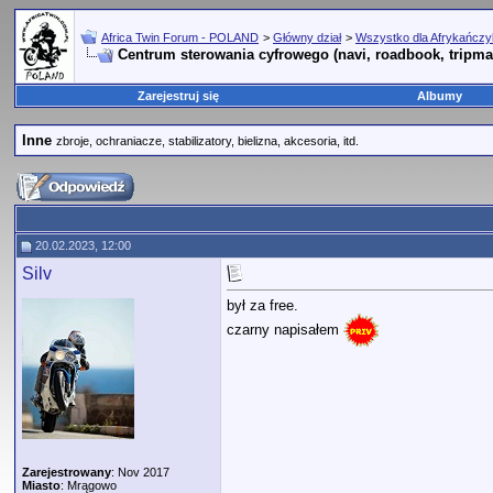
Africa Twin Forum - POLAND
>
Główny dział
>
Wszystko dla Afrykańcz
Centrum sterowania cyfrowego (navi, roadbook, tripmas
Zarejestruj się
Albumy
Inne
zbroje, ochraniacze, stabilizatory, bielizna, akcesoria, itd.
20.02.2023, 12:00
Silv
był za free.
czarny napisałem
Zarejestrowany
: Nov 2017
Miasto
: Mrągowo