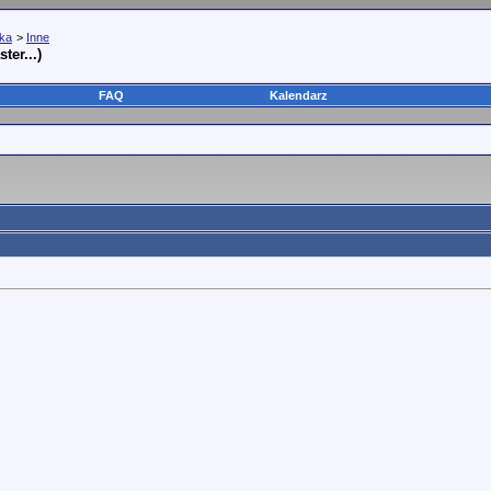
yka
>
Inne
ter...)
FAQ
Kalendarz