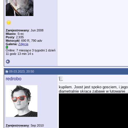
Zarejestrowany
: Jun 2008
Miasto
: S-ec
Posty
: 2,935
Motocykl
: 690 R, 790 adv
Galeria:
Zdjęcia
Online: 7 miesiące 3 tygodni 1 dzień
11 godz 13 min 14 s
09.03.2023, 20:50
redrobo
kupilem. Joost jest spoko gosciem, i jego 
diametralnie skraca zabawe w lutowanie... 
Zarejestrowany
: Sep 2010