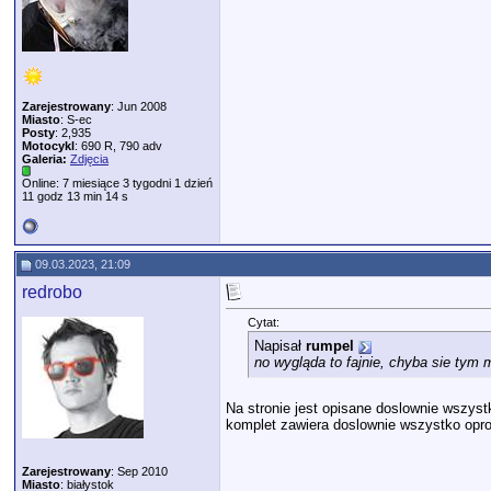
Zarejestrowany
: Jun 2008
Miasto
: S-ec
Posty
: 2,935
Motocykl
: 690 R, 790 adv
Galeria:
Zdjęcia
Online: 7 miesiące 3 tygodni 1 dzień
11 godz 13 min 14 s
09.03.2023, 21:09
redrobo
Cytat:
Napisał
rumpel
no wygląda to fajnie, chyba sie tym
Na stronie jest opisane doslownie wszystk
komplet zawiera doslownie wszystko opro
Zarejestrowany
: Sep 2010
Miasto
: białystok