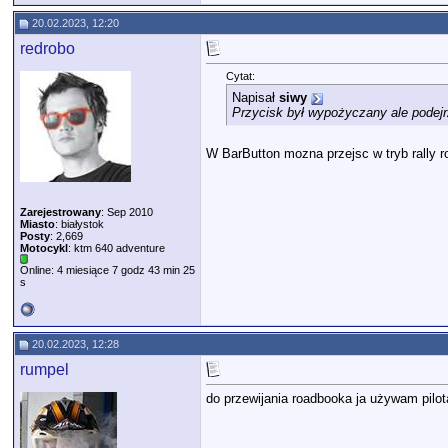
20.02.2023, 12:20
redrobo
Cytat:
Napisał
siwy
Przycisk był wypożyczany ale podejr
W BarButton mozna przejsc w tryb rally ro
Zarejestrowany
: Sep 2010
Miasto
: białystok
Posty
: 2,669
Motocykl
: ktm 640 adventure
Online: 4 miesiące 7 godz 43 min 25
s
20.02.2023, 12:28
rumpel
do przewijania roadbooka ja używam pilot