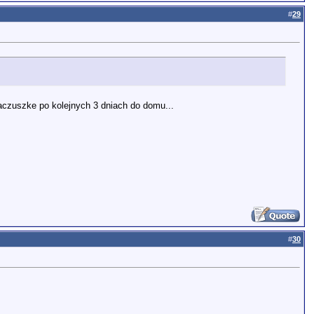
#
29
l paczuszke po kolejnych 3 dniach do domu...
#
30