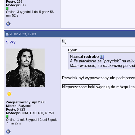
Posty
: 268
Motocykl
: T7
Online: 3 tygodni 4 dni 5 godz 56
min 52 s
20.02.2023, 12:03
siwy
Cytat:
Napisał
redrobo
A ile placiliscie za "przycisk" na rall
Mam wrazenie, ze mi bardziej potrze
Przycisk był wypożyczany ale podejrzewa
__________________
Niepuszczone bąki wędrują do mózgu i ta
Zarejestrowany
: Apr 2008
Miasto
: Białystok
Posty
: 5,723
Motocykl
: NAT, EXC 450, K-750
Online: 1 rok 3 tygodni 2 dni 6 godz
7 min 27 s