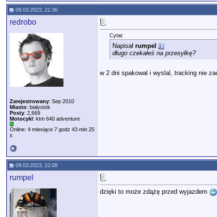
09.03.2023, 21:36
redrobo
Cytat:
Napisał
rumpel
długo czekałeś na przesyłkę?
w 2 dni spakowal i wyslal, tracking nie za
Zarejestrowany
: Sep 2010
Miasto
: białystok
Posty
: 2,669
Motocykl
: ktm 640 adventure
Online: 4 miesiące 7 godz 43 min 25
s
09.03.2023, 22:08
rumpel
dzięki to może zdążę przed wyjazdem