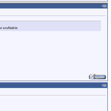
#
23
w szufladzie.
#
24