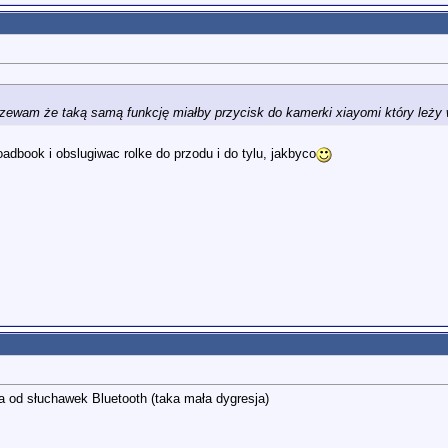
zewam że taką samą funkcję miałby przycisk do kamerki xiayomi który leży 
adbook i obslugiwac rolke do przodu i do tylu, jakbyco
a od słuchawek Bluetooth (taka mała dygresja)