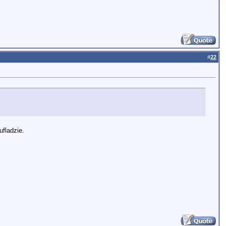
#
22
fladzie.