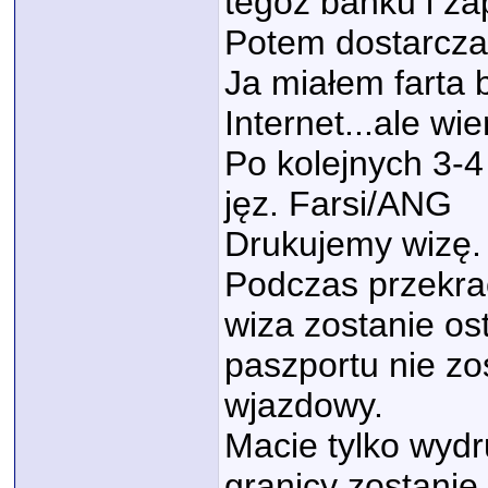
tegoż banku i zap
Potem dostarcza
Ja miałem farta b
Internet...ale wi
Po kolejnych 3-4
jęz. Farsi/ANG
Drukujemy wizę.
Podczas przekrac
wiza zostanie o
paszportu nie zo
wjazdowy.
Macie tylko wyd
granicy zostanie