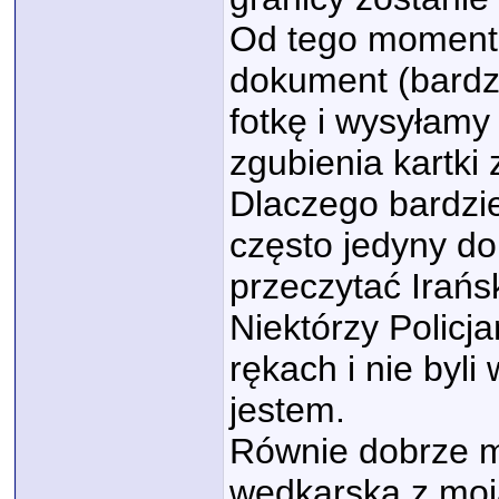
Od tego momentu
dokument (bardzi
fotkę i wysyłam
zgubienia kartki 
Dlaczego bardzie
często jedyny do
przeczytać Irańsk
Niektórzy Policja
rękach i nie byli 
jestem.
Równie dobrze m
wędkarską z moją