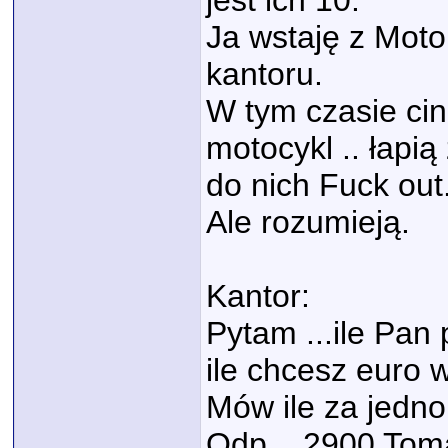
jest ich 10.
Ja wstaję z Moto
kantoru.
W tym czasie cin
motocykl .. łapią
do nich Fuck out.
Ale rozumieją.
Kantor:
Pytam ...ile Pan 
ile chcesz euro w
Mów ile za jedno 
Odp... 2900 Tom