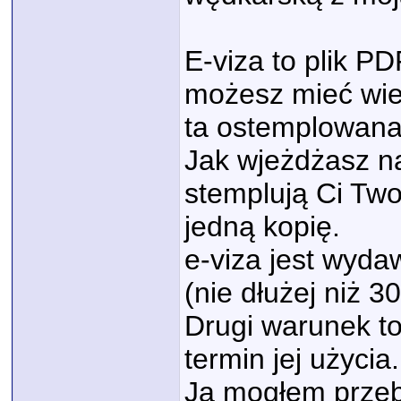
E-viza to plik P
możesz mieć wiel
ta ostemplowana 
Jak wjeżdżasz na
stemplują Ci Twoj
jedną kopię.
e-viza jest wyda
(nie dłużej niż 30
Drugi warunek to
termin jej użycia
Ja mogłem przeb