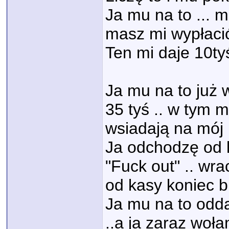
Ja mu na to ... m
masz mi wypłaci
Ten mi daje 10t
Ja mu na to już w
35 tyś .. w tym 
wsiadają na mój 
Ja odchodzę od 
"Fuck out" .. wra
od kasy koniec b
Ja mu na to odda
..a ja zaraz woł