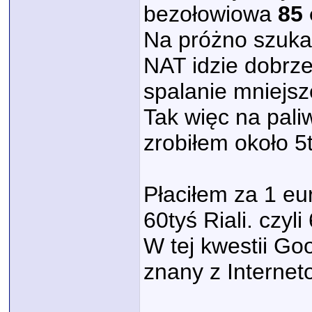
bezołowiowa
85
Na próżno szuka
NAT idzie dobrze
spalanie mniejsz
Tak więc na pali
zrobiłem około 5
Płaciłem za 1 eur
60tyś Riali. czyl
W tej kwestii Goo
znany z Internet