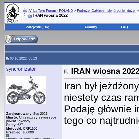
Africa Twin Forum - POLAND
>
Podróże. Całkiem małe, średnie i duże.
IRAN wiosna 2022
Zarejestruj się
Albumy
FAQ
03.10.2022, 03:13
syncronizator
IRAN wiosna 202
Iran był jeżdżony
niestety czas r
Podaję głównie i
Zarejestrowany
: Sep 2021
tego co najtrudni
Miasto
: Chrząszczyrzewoszyce
powiat Łękołody
Posty
: 627
Motocykl
: CRF1100
Przebieg:
100000