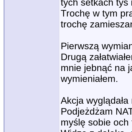
tych setkach tyś 
Trochę w tym pra
trochę zamieszan
Pierwszą wymian
Drugą załatwiałem
mnie jebnąć na j
wymieniałem.
Akcja wyglądała 
Podjeżdżam NAT n
myślę sobie och t