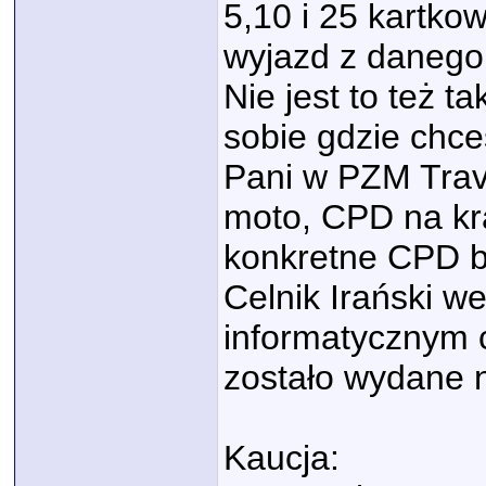
5,10 i 25 kartkow
wyjazd z danego 
Nie jest to też t
sobie gdzie chces
Pani w PZM Trave
moto, CPD na kra
konkretne CPD 
Celnik Irański w
informatycznym 
zostało wydane n
Kaucja: