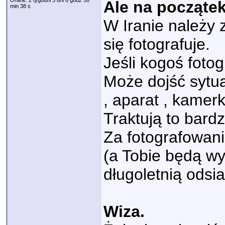
Online: 2 tygodni 3 dni 6 godz 56
Ale na począte
min 38 s
W Iranie należy
się fotografuje.
Jeśli kogoś foto
Może dojść sytua
, aparat , kamerk
Traktują to bard
Za fotografowani
(a Tobie będą w
długoletnią odsi
Wiza.