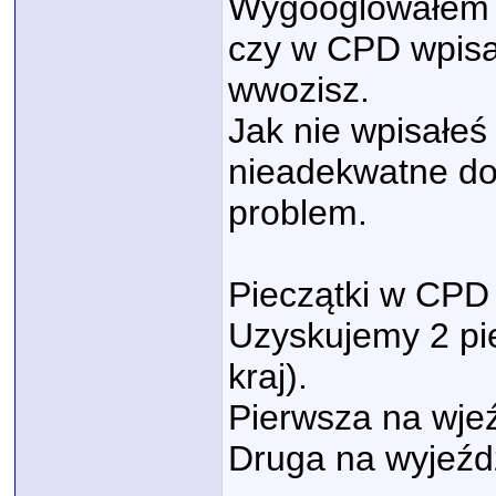
Wygooglowałem ż
czy w CPD wpisa
wwozisz.
Jak nie wpisałeś
nieadekwatne do 
problem.
Pieczątki w CPD
Uzyskujemy 2 pie
kraj).
Pierwsza na wje
Druga na wyjeźd