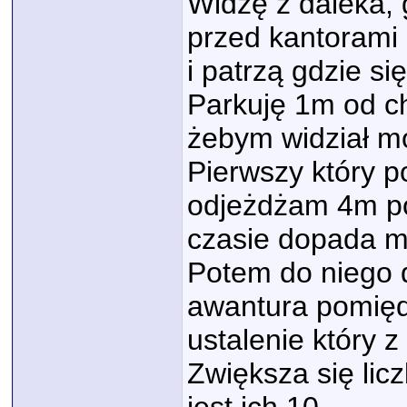
Widzę z daleka, 
przed kantorami 
i patrzą gdzie s
Parkuję 1m od ch
żebym widział mo
Pierwszy który p
odjeżdżam 4m po
czasie dopada mn
Potem do niego d
awantura pomiędz
ustalenie który z
Zwiększa się licz