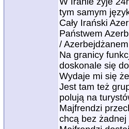
W Iranie żyje 2
tym samym język
Cały Irański Azer
Państwem Azerbe
/ Azerbejdżanem
Na granicy funkc
doskonale się d
Wydaje mi się że
Jest tam też gru
polują na turystó
Majfrendzi przec
chcą bez żadnej k