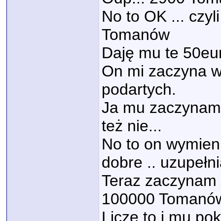
No to OK ... czy
Tomanów
Daję mu te 50eu
On mi zaczyna w
podartych.
Ja mu zaczynam so
też nie...
No to on wymien
dobre .. uzupełn
Teraz zaczynam l
100000 Tomanów 
Liczę to i mu po