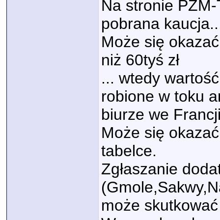
Na stronie PZM-T
pobrana kaucja.... 
Może się okazać 
niż 60tyś zł
... wtedy wartość
robione w toku a
biurze we Francji
Może się okazać 
tabelce.
Zgłaszanie dod
(Gmole,Sakwy,Na
może skutkować 