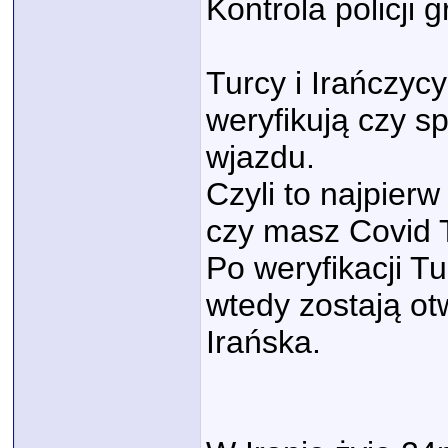
Kontrola policji g
Turcy i Irańczyc
weryfikują czy s
wjazdu.
Czyli to najpier
czy masz Covid T
Po weryfikacji T
wtedy zostają ot
Irańska.