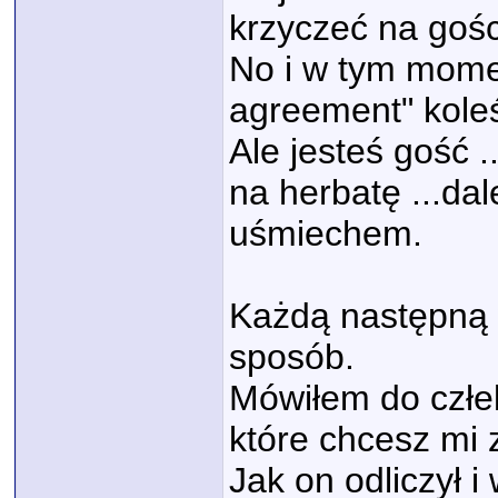
krzyczeć na gośc
No i w tym mome
agreement" koleś 
Ale jesteś gość .
na herbatę ...dal
uśmiechem.
Każdą następną 
sposób.
Mówiłem do człek
które chcesz mi 
Jak on odliczył i