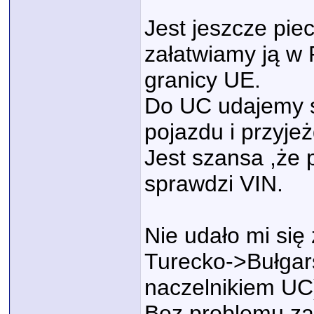
Jest jeszcze pie
załatwiamy ją w 
granicy UE.
Do UC udajemy s
pojazdu i przyj
Jest szansa ,że 
sprawdzi VIN.
Nie udało mi się 
Turecko->Bułgar
naczelnikiem UC
Bez problemu zał