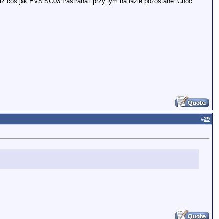
eraz coś jak EVS SC03 Pastrana i przy tym na razie pozostane. Choć
#
29