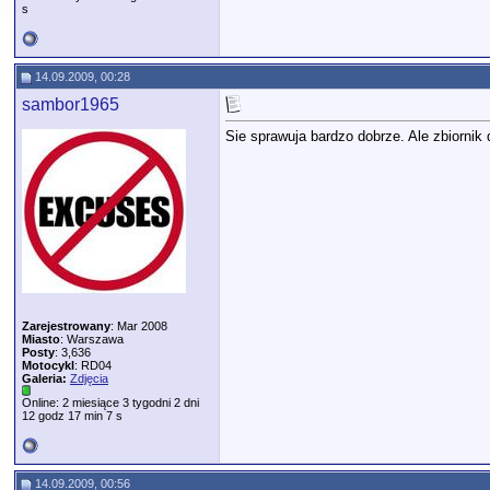
s
14.09.2009, 00:28
sambor1965
Sie sprawuja bardzo dobrze. Ale zbiornik d
Zarejestrowany
: Mar 2008
Miasto
: Warszawa
Posty
: 3,636
Motocykl
: RD04
Galeria:
Zdjęcia
Online: 2 miesiące 3 tygodni 2 dni
12 godz 17 min 7 s
14.09.2009, 00:56