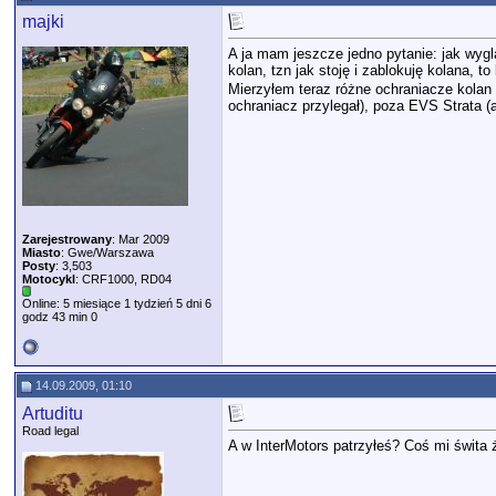
majki
A ja mam jeszcze jedno pytanie: jak wyg
kolan, tzn jak stoję i zablokuję kolana,
Mierzyłem teraz różne ochraniacze kolan 
ochraniacz przylegał), poza EVS Strata (
Zarejestrowany
: Mar 2009
Miasto
: Gwe/Warszawa
Posty
: 3,503
Motocykl
: CRF1000, RD04
Online: 5 miesiące 1 tydzień 5 dni 6
godz 43 min 0
14.09.2009, 01:10
Artuditu
Road legal
A w InterMotors patrzyłeś? Coś mi świta 