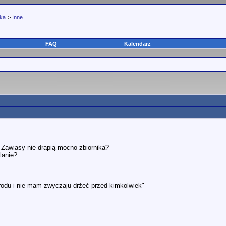
yka
>
Inne
FAQ
Kalendarz
Zawiasy nie drapią mocno zbiornika?
lanie?
odu i nie mam zwyczaju drżeć przed kimkolwiek"