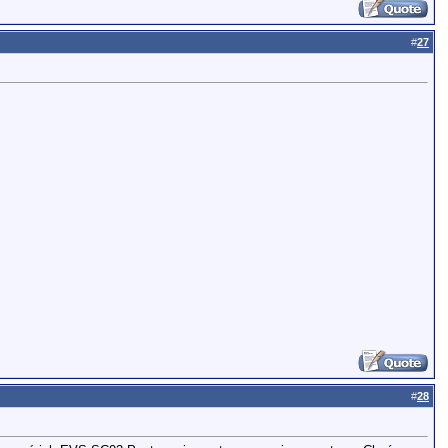
#
27
#
28