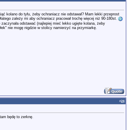
ąć kolano do tyłu, żeby ochraniacz nie odstawał? Mam lekki przeprost
latego zależy mi aby ochraniacz pracował trochę więcej niż 90-180st.
e zaczynała odstawać (najlepiej mieć lekko ugięte kolana, żeby
ółek" nie mogę nigdzie w stolicy namierzyć na przymiarkę.
#
24
 tam będę to zerknę.