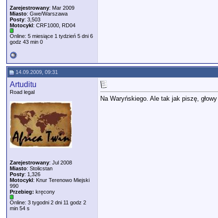
Zarejestrowany
: Mar 2009
Miasto
: Gwe/Warszawa
Posty
: 3,503
Motocykl
: CRF1000, RD04
Online: 5 miesiące 1 tydzień 5 dni 6
godz 43 min 0
14.09.2009, 09:31
Artuditu
Road legal
Na Waryńskiego. Ale tak jak piszę, głowy
Zarejestrowany
: Jul 2008
Miasto
: Stolicstan
Posty
: 1,326
Motocykl
: Knur Terenowo Miejski
990
Przebieg:
kręcony
Online: 3 tygodni 2 dni 11 godz 2
min 54 s