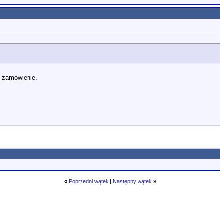
a zamówienie.
«
Poprzedni wątek
|
Następny wątek
»