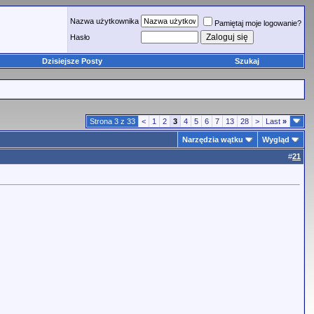
Nazwa użytkownika
Pamiętaj moje logowanie?
Hasło
Dzisiejsze Posty
Szukaj
Strona 3 z 33
<
1
2
3
4
5
6
7
13
28
>
Last
»
Narzędzia wątku
Wygląd
#
21