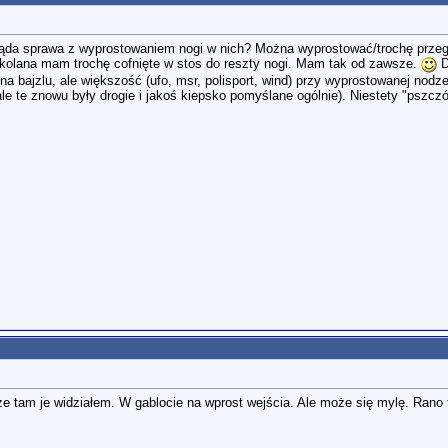
ląda sprawa z wyprostowaniem nogi w nich? Można wyprostować/trochę przegi
 to kolana mam trochę cofnięte w stos do reszty nogi. Mam tak od zawsze.
D
na bajzlu, ale większość (ufo, msr, polisport, wind) przy wyprostowanej nodz
ale te znowu były drogie i jakoś kiepsko pomyślane ogólnie). Niestety "pszcz
że tam je widziałem. W gablocie na wprost wejścia. Ale może się mylę. Rano