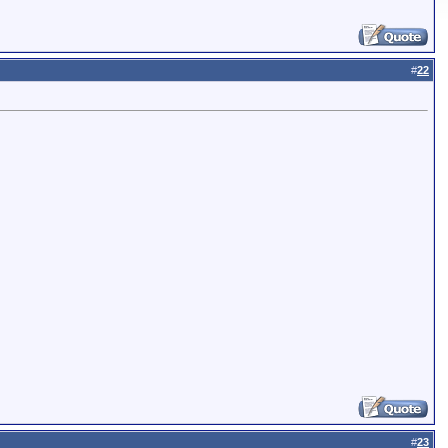
#
22
#
23