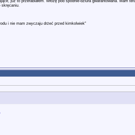
rytujące, już to przerabiałem. Włożę pod spodnie-dziura gwarantowana. Mam t
 skręcaniu.
odu i nie mam zwyczaju drżeć przed kimkolwiek"