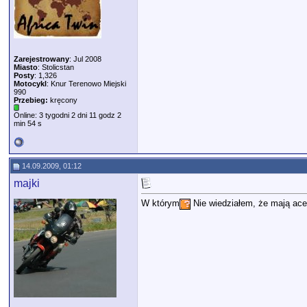
Zarejestrowany
: Jul 2008
Miasto
: Stolicstan
Posty
: 1,326
Motocykl
: Knur Terenowo Miejski
990
Przebieg:
kręcony
Online: 3 tygodni 2 dni 11 godz 2
min 54 s
14.09.2009, 01:12
majki
W którym
Nie wiedziałem, że mają ace