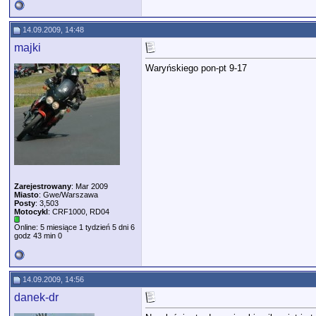
14.09.2009, 14:48
majki
Waryńskiego pon-pt 9-17
Zarejestrowany
: Mar 2009
Miasto
: Gwe/Warszawa
Posty
: 3,503
Motocykl
: CRF1000, RD04
Online: 5 miesiące 1 tydzień 5 dni 6
godz 43 min 0
14.09.2009, 14:56
danek-dr