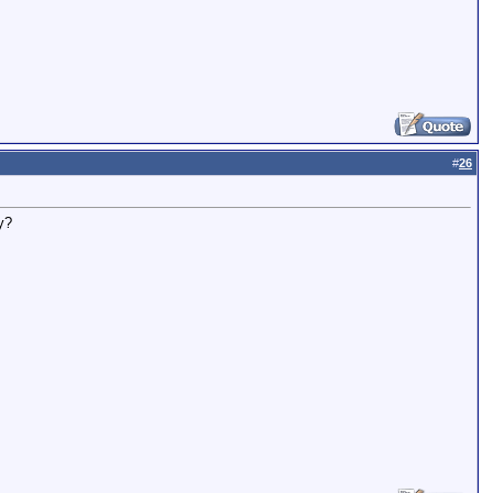
#
26
y?