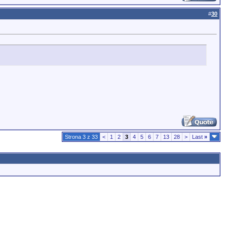
#
30
Strona 3 z 33
<
1
2
3
4
5
6
7
13
28
>
Last
»