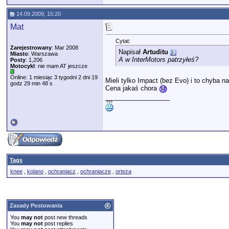
14.09.2009, 15:20
Mat
Cytat:
Zarejestrowany
: Mar 2008
Napisał
Artuditu
Miasto
: Warszawa
A w InterMotors patrzyłeś?
Posty
: 1,206
Motocykl
: nie mam AT jeszcze
Online: 1 miesiąc 3 tygodni 2 dni 19
Mieli tylko Impact (bez Evo) i to chyba n
godz 29 min 48 s
Cena jakaś chora
__________________
Tags
knee
,
kolano
,
ochraniacz
,
ochraniacze
,
orteza
Zasady Postowania
You
may not
post new threads
You
may not
post replies