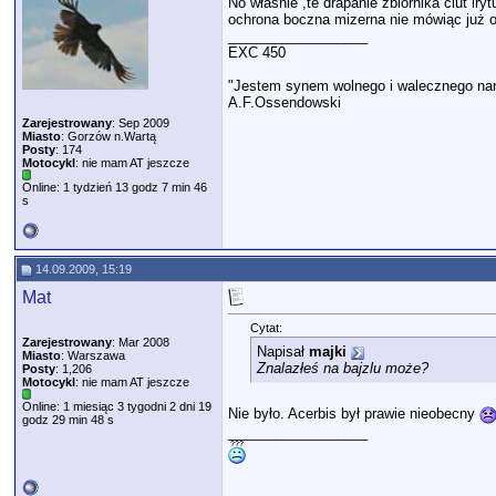
No właśnie ,te drapanie zbiornika ciut i
ochrona boczna mizerna nie mówiąc już o
__________________
EXC 450
"Jestem synem wolnego i walecznego nar
A.F.Ossendowski
Zarejestrowany
: Sep 2009
Miasto
: Gorzów n.Wartą
Posty
: 174
Motocykl
: nie mam AT jeszcze
Online: 1 tydzień 13 godz 7 min 46
s
14.09.2009, 15:19
Mat
Cytat:
Zarejestrowany
: Mar 2008
Napisał
majki
Miasto
: Warszawa
Znalazłeś na bajzlu może?
Posty
: 1,206
Motocykl
: nie mam AT jeszcze
Online: 1 miesiąc 3 tygodni 2 dni 19
Nie było. Acerbis był prawie nieobecny
godz 29 min 48 s
__________________