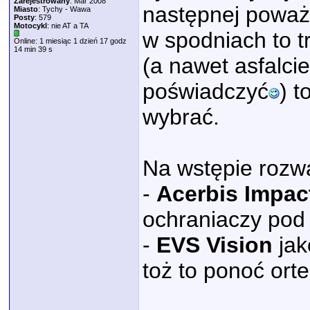
Zarejestrowany
: Mar 2008
następnej poważn
Miasto
: Tychy - Wawa
Posty
: 579
Motocykl
: nie AT a TA
w spodniach to t
Online: 1 miesiąc 1 dzień 17 godz
14 min 39 s
(a nawet asfalci
poświadczyć
) 
wybrać.
Na wstępie rozw
-
Acerbis Impac
ochraniaczy pod 
-
EVS Vision
jak
toż to ponoć orte