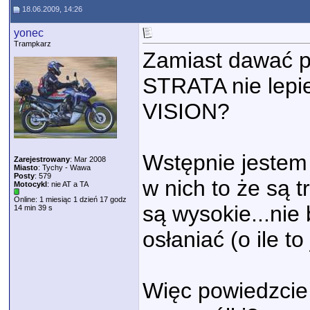
18.06.2009, 14:26
yonec
Trampkarz
Zamiast dawać p
STRATA nie lepie
VISION?
Wstępnie jestem 
Zarejestrowany
: Mar 2008
Miasto
: Tychy - Wawa
Posty
: 579
w nich to że są t
Motocykl
: nie AT a TA
Online: 1 miesiąc 1 dzień 17 godz
są wysokie...nie
14 min 39 s
osłaniać (o ile to 
Więc powiedzcie 