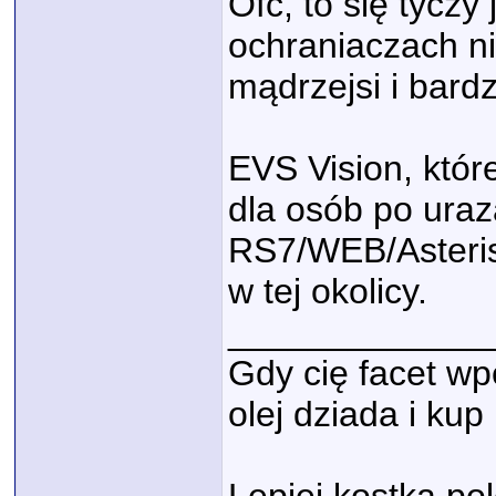
Ofc, to się tyczy
ochraniaczach n
mądrzejsi i bard
EVS Vision, któr
dla osób po uraz
RS7/WEB/Asteris
w tej okolicy.
_____________
Gdy cię facet wp
olej dziada i ku