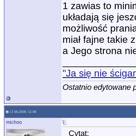
1 zawias to min
układają się jes
możliwość prani
miał fajne takie
a Jego strona nie
_____________
"Ja się nie ściga
Ostatnio edytowane 
17.06.2009, 11:48
michoo
Cytat: