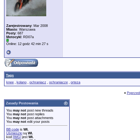
Zarejestrowany
: Mar 2008
Miasto
: Warszawa
Posty
: 687
Motocykl
: RD07a
Online: 12 godz 42 min 27 s
Tags
knee
,
kolano
,
ochraniacz
,
ochraniacze
,
orteza
«
Poprzed
Zasady Postowania
You
may not
post new threads
You
may not
post replies
You
may not
post attachments
You
may not
edit your posts
BB code
is
Wł.
Uśmieszki
są
Wł.
kod
[IMG]
jest
Wł.