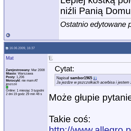
Lepiej kostką pol
niźli Panią Dom
Ostatnio edytowane p
16.06.2009, 16:37
Mat
Cytat:
Zarejestrowany
: Mar 2008
Miasto
: Warszawa
Posty
: 1,206
Napisał
sambor1965
Motocykl
: nie mam AT
Ja jezdze w pszczolkach acerbisa i jestem z
jeszcze
Online: 1 miesiąc 3 tygodni
2 dni 19 godz 29 min 48 s
Może głupie pytanie:
Takie coś:
http://www.allegro