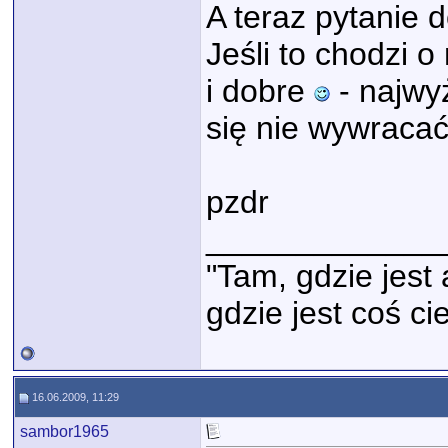
A teraz pytanie d
Jeśli to chodzi o
i dobre
- najwyż
się nie wywraca
pzdr
_____________
"Tam, gdzie jest 
gdzie jest coś c
16.06.2009, 11:29
sambor1965