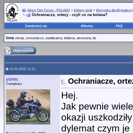
Africa Twin Forum - POLAND
>
Główny dział
>
Wszystko dla Afrykańcz
Ochraniacze, ortezy - czyli co na kolana?
Zarejestruj się
Albumy
FAQ
Inne
zbroje, ochraniacze, stabilizatory, bielizna, akcesoria, itd.
16.06.2009, 11:21
yonec
Ochraniacze, ortez
Trampkarz
Hej.
Jak pewnie wiele 
okazji uszkodził
dylemat czym je