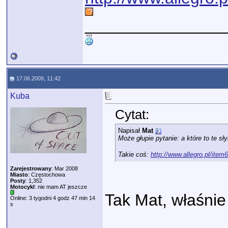
_______________
17.06.2009, 11:42
Kuba
Cytat:
Napisał
Mat
Może głupie pytanie: a które to te sł
Takie coś:
http://www.allegro.pl/ite
Zarejestrowany
: Mar 2008
Miasto
: Częstochowa
Posty
: 1,352
Motocykl
: nie mam AT jeszcze
Tak Mat, właśnie
Online: 3 tygodni 4 godz 47 min 14
s