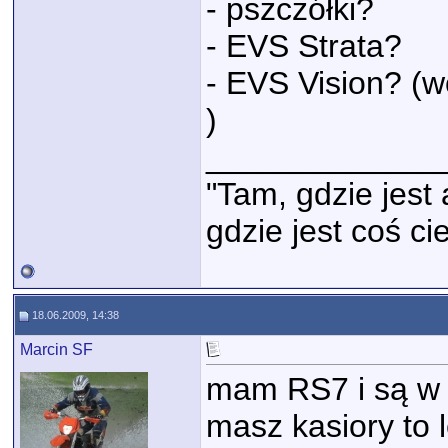
- pszczółki?
- EVS Strata?
- EVS Vision? (
)
_____________
"Tam, gdzie jest 
gdzie jest coś c
18.06.2009, 14:38
Marcin SF
mam RS7 i są w c
masz kasiory to 