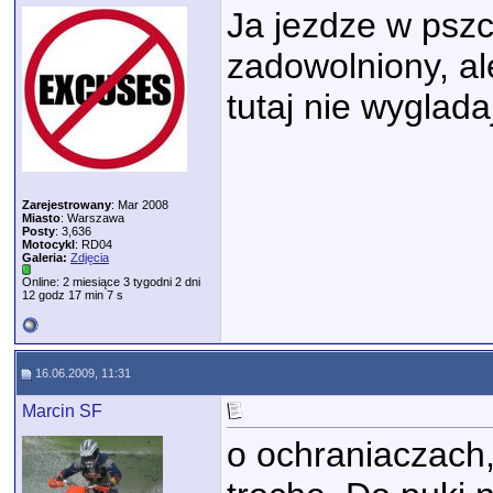
Ja jezdze w pszc
zadowolniony, al
tutaj nie wyglada
Zarejestrowany
: Mar 2008
Miasto
: Warszawa
Posty
: 3,636
Motocykl
: RD04
Galeria:
Zdjęcia
Online: 2 miesiące 3 tygodni 2 dni
12 godz 17 min 7 s
16.06.2009, 11:31
Marcin SF
o ochraniaczach,