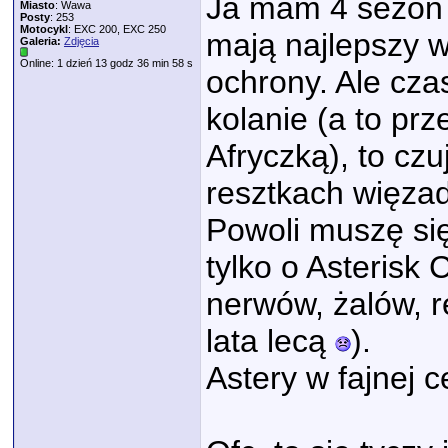
Ja mam 4 sezon 
Miasto
: Wawa
Posty
: 253
Motocykl
: EXC 200, EXC 250
mają najlepszy w
Galeria:
Zdjęcia
Online: 1 dzień 13 godz 36 min 58 s
ochrony. Ale cza
kolanie (a to pr
Afryczką), to cz
resztkach więzad
Powoli muszę si
tylko o Asterisk
nerwów, żalów, re
lata lecą
).
Astery w fajnej c