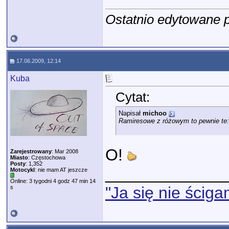
Ostatnio edytowane 
17.06.2009, 12:14
Kuba
Cytat:
Napisał
michoo
Ramiresowe z różowym to pewnie te
O!
Zarejestrowany
: Mar 2008
Miasto
: Częstochowa
Posty
: 1,352
_____________
Motocykl
: nie mam AT jeszcze
Online: 3 tygodni 4 godz 47 min 14
"Ja się nie ściga
s