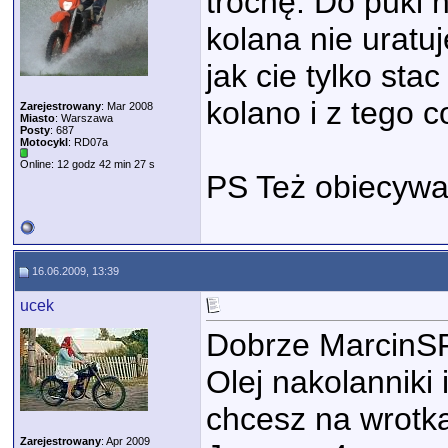
trochę. Do puki n
kolana nie uratu
jak cie tylko stac
kolano i z tego 
Zarejestrowany
: Mar 2008
Miasto
: Warszawa
Posty
: 687
Motocykl
: RD07a
Online: 12 godz 42 min 27 s
PS Też obiecywa
16.06.2009, 13:39
ucek
Dobrze MarcinS
Olej nakolanniki 
chcesz na wrotk
Zarejestrowany
: Apr 2009