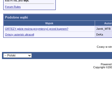
kod HTML jest
Wył.
Forum Rules
Podobne wątki
Wątek
Autor
ORTEZY gdzie można przymierzyć przed kupnem?
Jarek_MTB
Ortezy asterisk ultracell
DeKa
Czasy w str
Powered b
Copyright ©2000