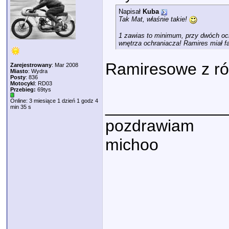
Napisał
Kuba
Tak Mat, właśnie takie!
1 zawias to minimum, przy dwóch och
wnętrza ochraniacza! Ramires miał fa
Ramiresowe z ró
Zarejestrowany
: Mar 2008
Miasto
: Wydra
Posty
: 836
Motocykl
: RD03
Przebieg:
69tys
Online: 3 miesiące 1 dzień 1 godz 4
_____________
min 35 s
pozdrawiam
michoo