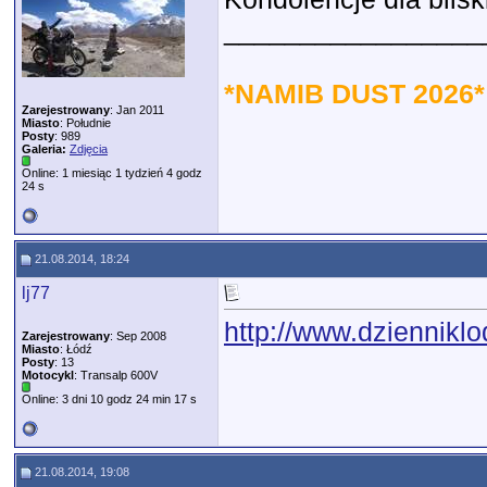
_________________
*NAMIB DUST 2026*
Zarejestrowany
: Jan 2011
Miasto
: Południe
Posty
: 989
Galeria:
Zdjęcia
Online: 1 miesiąc 1 tydzień 4 godz
24 s
21.08.2014, 18:24
lj77
http://www.dzienniklo
Zarejestrowany
: Sep 2008
Miasto
: Łódź
Posty
: 13
Motocykl
: Transalp 600V
Online: 3 dni 10 godz 24 min 17 s
21.08.2014, 19:08