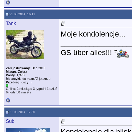
21.08.2014, 16:11
Tank
Moje kondolencje...
_________________
GS über alles!!!
Zarejestrowany
: Dec 2010
Miasto
: Zgierz
Posty
: 1,373
Motocykl
: nie mam AT jeszcze
Przebieg:
duży :)
Online: 2 miesiące 3 tygodni 1 dzień
6 godz 50 min 9 s
21.08.2014, 17:30
Sub
Kondolencje dla bliski