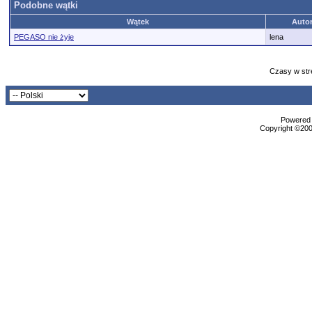
Podobne wątki
Wątek
Auto
PEGASO nie żyje
lena
Czasy w str
Powered b
Copyright ©2000