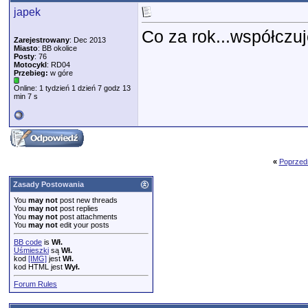
japek
Co za rok...współczuję
Zarejestrowany
: Dec 2013
Miasto
: BB okolice
Posty
: 76
Motocykl
: RD04
Przebieg:
w góre
Online: 1 tydzień 1 dzień 7 godz 13
min 7 s
«
Poprzed
Zasady Postowania
You
may not
post new threads
You
may not
post replies
You
may not
post attachments
You
may not
edit your posts
BB code
is
Wł.
Uśmieszki
są
Wł.
kod
[IMG]
jest
Wł.
kod HTML jest
Wył.
Forum Rules