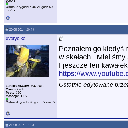
1090R
Online: 2 tygodni 4 dni 21 godz 50
min 3 s
20.08.2014, 20:49
everybike
Poznałem go kiedyś n
w skałach . Mieliśmy s
I jeszcze ten kawałek
https://www.youtub
Ostatnio edytowane prze
Zarejestrowany
: May 2010
Miasto
: Łódź
Posty
: 310
Motocykl
: DRZ
Online: 4 tygodni 20 godz 52 min 39
s
21.08.2014, 14:03