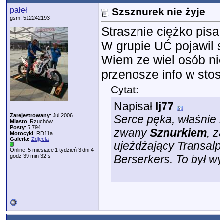
pałeł
Szsznurek nie żyje
gsm: 512242193
Strasznie ciężko pis
W grupie UĆ pojawil 
Wiem ze wiel osób ni
przenosze info w sto
Cytat:
Napisał
lj77
Zarejestrowany
: Jul 2006
Serce pęka, właśnie 
Miasto
: Rzuchów
Posty
: 5,794
zwany
Sznurkiem
, 
Motocykl
: RD11a
Galeria:
Zdjęcia
ujeżdżający Transalp
Online: 5 miesiące 1 tydzień 3 dni 4
godz 39 min 32 s
Berserkers. To był 