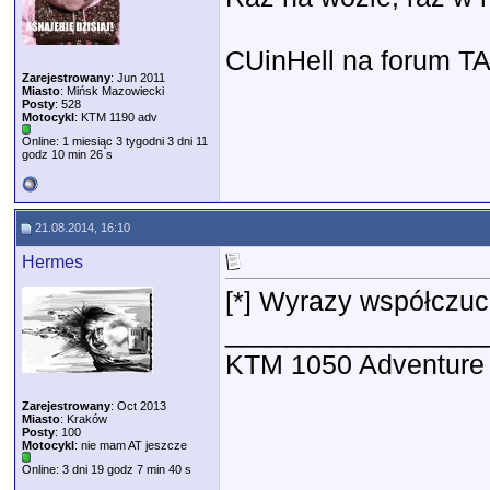
CUinHell na forum T
Zarejestrowany
: Jun 2011
Miasto
: Mińsk Mazowiecki
Posty
: 528
Motocykl
: KTM 1190 adv
Online: 1 miesiąc 3 tygodni 3 dni 11
godz 10 min 26 s
21.08.2014, 16:10
Hermes
[*] Wyrazy współczuc
_________________
KTM 1050 Adventure
Zarejestrowany
: Oct 2013
Miasto
: Kraków
Posty
: 100
Motocykl
: nie mam AT jeszcze
Online: 3 dni 19 godz 7 min 40 s