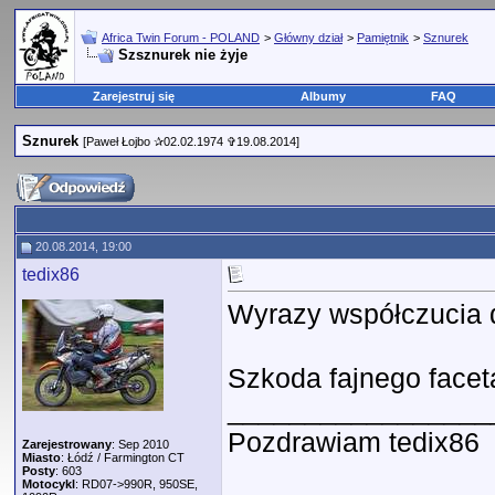
Africa Twin Forum - POLAND
>
Główny dział
>
Pamiętnik
>
Sznurek
Szsznurek nie żyje
Zarejestruj się
Albumy
FAQ
Sznurek
[Paweł Łojbo ✰02.02.1974 ✞19.08.2014]
20.08.2014, 19:00
tedix86
Wyrazy współczucia d
Szkoda fajnego facet
_________________
Pozdrawiam tedix86
Zarejestrowany
: Sep 2010
Miasto
: Łódź / Farmington CT
Posty
: 603
Motocykl
: RD07->990R, 950SE,