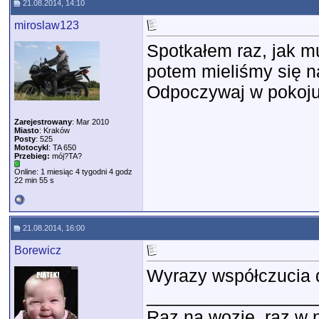
21.08.2014, 14:10
miroslaw123
Spotkałem raz, jak m
potem mieliśmy się na
Odpoczywaj w pokoju
Zarejestrowany
: Mar 2010
Miasto
: Kraków
Posty
: 525
Motocykl
: TA 650
Przebieg:
mój?TA?
Online: 1 miesiąc 4 tygodni 4 godz
22 min 55 s
21.08.2014, 16:00
Borewicz
Wyrazy współczucia d
_________________
Raz na wozie, raz w 