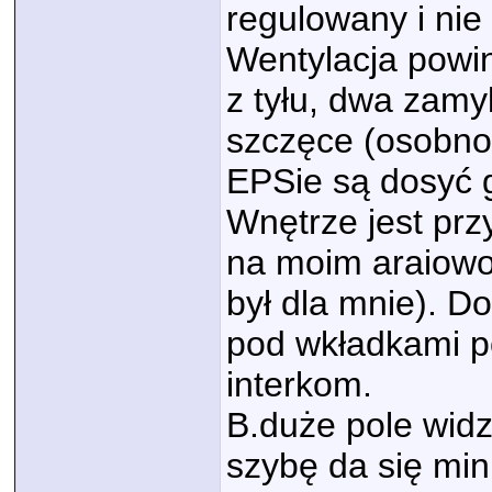
regulowany i nie
Wentylacja powi
z tyłu, dwa zamy
szczęce (osobno
EPSie są dosyć g
Wnętrze jest pr
na moim araiowo-
był dla mnie). 
pod wkładkami p
interkom.
B.duże pole widz
szybę da się min