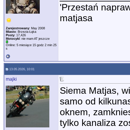
'Przestań napraw
matjasa
Zarejestrowany
: May 2008
Miasto
: Brzezia Łąka
Posty
: 17,426
Motocykl
: nie mam AT jeszcze
Online: 5 miesiące 15 godz 2 min 25
s
13.05.2026, 10:01
majki
Siema Matjas, wi
samo od kilkunas
oknem, zamknies
tylko kanaliza zo