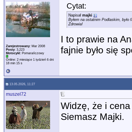
Cytat:
Napisał
majki
Byłem na ostatnim Podlaskim, było fa
Zdrowia!
I to prawie na A
Zarejestrowany
: Mar 2008
fajnie było się s
Posty
: 3,223
Motocykl
: Pomarańczowy
Online: 2 miesiące 1 tydzień 6 dni
18 min 15 s
13.05.2026, 11:27
muszel72
Widzę, że i cena
Siemasz Majki.