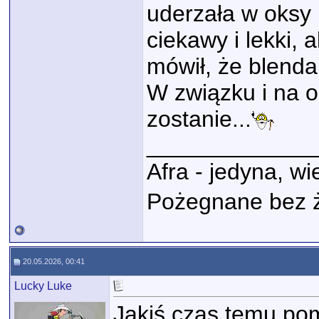
uderzała w oksy i
ciekawy i lekki, 
mówił, że blenda
W związku i na o
zostanie...
_____________
Afra - jedyna, w
Pożegnane bez 
20.05.2026, 00:41
Lucky Luke
Jakiś czas temu po