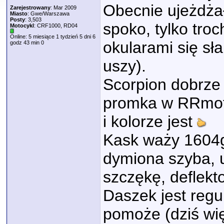
Obecnie ujeżdża
Zarejestrowany
: Mar 2009
Miasto
: Gwe/Warszawa
Posty
: 3,503
spoko, tylko tro
Motocykl
: CRF1000, RD04
Online: 5 miesiące 1 tydzień 5 dni 6
okularami się sł
godz 43 min 0
uszy).
Scorpion dobrze 
promka w RRmoto 
i kolorze jest
Kask waży 1604g
dymiona szyba,
szczękę, deflekto
Daszek jest regu
pomoże (dziś wi