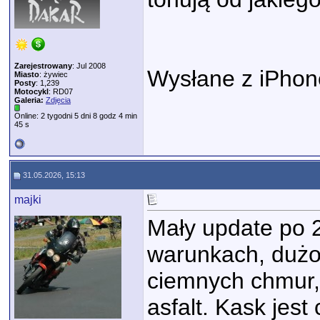
Zarejestrowany
: Jul 2008
Wysłane z iPhon
Miasto
: żywiec
Posty
: 1,239
Motocykl
: RD07
Galeria:
Zdjęcia
Online: 2 tygodni 5 dni 8 godz 4 min
45 s
31.05.2026, 15:13
majki
Mały update po 2
warunkach, dużo 
ciemnych chmur, 
asfalt. Kask jes