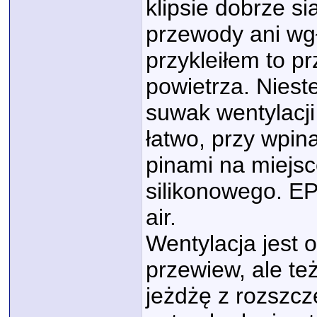
klipsie dobrze s
przewody ani wgł
przykleiłem to p
powietrza. Nieste
suwak wentylacji
łatwo, przy wpina
pinami na miejs
silikonowego. EP
air.
Wentylacja jest o
przewiew, ale te
jeżdżę z rozszc