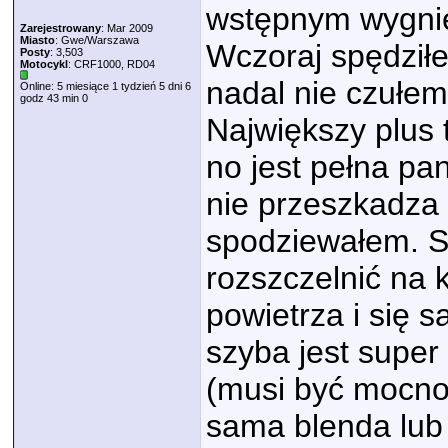
wstępnym wygnie
Zarejestrowany
: Mar 2009
Miasto
: Gwe/Warszawa
Wczoraj spędziłe
Posty
: 3,503
Motocykl
: CRF1000, RD04
nadal nie czułem
Online: 5 miesiące 1 tydzień 5 dni 6
godz 43 min 0
Największy plus t
no jest pełna pa
nie przeszkadza t
spodziewałem. S
rozszczelnić na 
powietrza i się 
szyba jest super
(musi być mocno 
sama blenda lub 