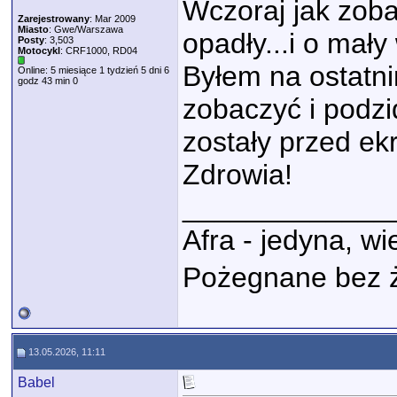
Wczoraj jak zoba
Zarejestrowany
: Mar 2009
Miasto
: Gwe/Warszawa
opadły...i o mały
Posty
: 3,503
Motocykl
: CRF1000, RD04
Byłem na ostatni
Online: 5 miesiące 1 tydzień 5 dni 6
godz 43 min 0
zobaczyć i podzi
zostały przed ek
Zdrowia!
_____________
Afra - jedyna, w
Pożegnane bez 
13.05.2026, 11:11
Babel