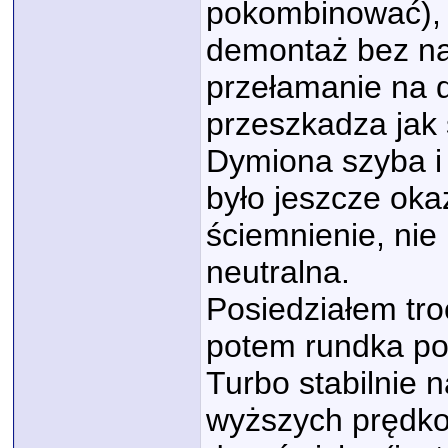
pokombinować), m
demontaż bez na
przełamanie na d
przeszkadza jak 
Dymiona szyba i 
było jeszcze oka
ściemnienie, nie
neutralna.
Posiedziałem tro
potem rundka po o
Turbo stabilnie 
wyższych prędkoś