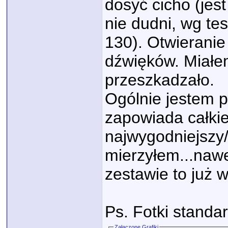
dosyć cicho (jest
nie dudni, wg t
130). Otwieranie
dźwięków. Miałem
przeszkadzało.
Ogólnie jestem 
zapowiada całkie
najwygodniejszy/
mierzyłem...nawet
zestawie to już w
Ps. Fotki standa
Załączone Grafiki