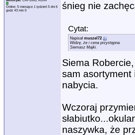
Motocykl
: CRF1000, RD04
śnieg nie zachęca
Online: 5 miesiące 1 tydzień 5 dni 6
godz 43 min 0
Cytat:
Napisał
muszel72
Widzę, że i cena przystępna.
Siemasz Majki.
Siema Robercie, 
sam asortyment i
nabycia.
Wczoraj przymie
słabiutko...okul
naszywka, że prz