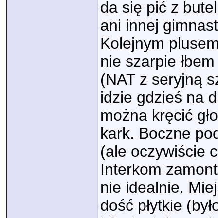
da się pić z but
ani innej gimnast
Kolejnym plusem 
nie szarpie łbem
(NAT z seryjną s
idzie gdzieś na 
można kręcić gło
kark. Boczne po
(ale oczywiście c
Interkom zamonto
nie idealnie. Mie
dość płytkie (by