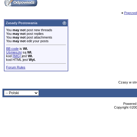
«
Poprzed
Zasady Postowania
You
may not
post new threads
You
may not
post replies
You
may not
post attachments
You
may not
edit your posts
BB code
is
Wł.
Uśmieszki
są
Wł.
kod
[IMG]
jest
Wł.
kod HTML jest
Wył.
Forum Rules
Czasy w str
Powered b
Copyright ©2000