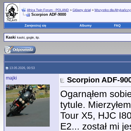
Africa Twin Forum - POLAND
>
Główny dział
>
Wszystko dla Afrykańcz
Scorpion ADF-9000
Zarejestruj się
Albumy
FAQ
Kaski
kaski, gogle, itp.
13.05.2026, 00:53
majki
Scorpion ADF-90
Ogarnąłem sobie
tytule. Mierzyłe
Tour X5, HJC I80
E2... został mi 