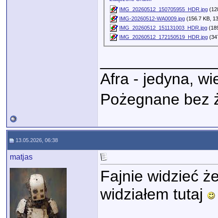
IMG_20260512_150705955_HDR.jpg
(128
IMG-20260512-WA0009.jpg
(156.7 KB, 13
IMG_20260512_151131003_HDR.jpg
(189
IMG_20260512_172150519_HDR.jpg
(347
_____________
Afra - jedyna, w
Pożegnane bez 
13.05.2026, 06:38
matjas
Fajnie widzieć ż
widziałem tutaj
_____________