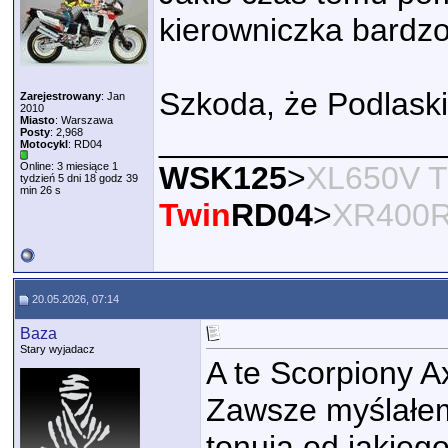
kierowniczka bardz
Szkoda, że Podlaski 
Zarejestrowany
: Jan
2010
Miasto
: Warszawa
________________
Posty
: 2,968
Motocykl
: RD04
Online: 3 miesiące 1
WSK125
>
XL650V T
tydzień 5 dni 18 godz 39
min 26 s
Twin
RD04
>
XR400
20.05.2026, 07:14
Baza
Stary wyjadacz
A te Scorpiony Ax
Zawsze myślałem
tonują od jakieg