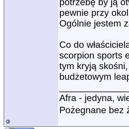
potrzebę by ją ot
pewnie przy okol
Ogólnie jestem 
Co do właściciel
scorpion sports 
tym kryją skośni,
budżetowym lea
_____________
Afra - jedyna, w
Pożegnane bez 