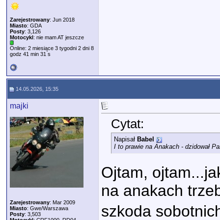
Zarejestrowany
: Jun 2018
Miasto
: GDA
Posty
: 3,126
Motocykl
: nie mam AT jeszcze
Online: 2 miesiące 3 tygodni 2 dni 8
godz 41 min 31 s
14.05.2026, 15:35
majki
Cytat:
Napisał
Babel
I to prawie na Anakach - dzidował P
Ojtam, ojtam...ja
na anakach trzeb
Zarejestrowany
: Mar 2009
szkoda sobotnic
Miasto
: Gwe/Warszawa
Posty
: 3,503