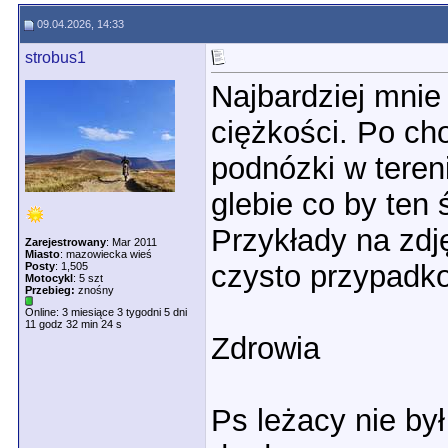
09.04.2026, 14:33
strobus1
Najbardziej mnie
ciężkości. Po ch
podnózki w teren
glebie co by ten 
Przykłady na zdję
Zarejestrowany
: Mar 2011
Miasto
: mazowiecka wieś
czysto przypad
Posty
: 1,505
Motocykl
: 5 szt
Przebieg:
znośny
Online: 3 miesiące 3 tygodni 5 dni
11 godz 32 min 24 s
Zdrowia
Ps leżacy nie był