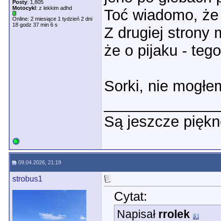
Posty
: 1,805
Motocykl
: z lekkim adhd
Toć wiadomo, że 
Online: 2 miesiące 1 tydzień 2 dni
18 godz 37 min 6 s
Z drugiej strony
że o pijaku - teg
Sorki, nie mogł
_____________
Są jeszcze piękn
09.04.2026, 21:19
strobus1
Cytat:
Napisał
rrolek