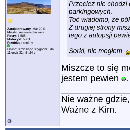
Przeciez nie chodzi
parkingowych.
Toć wiadomo, że póki
Z drugiej strony mis
Zarejestrowany
: Mar 2011
Miasto
: mazowiecka wieś
tego z autopsji pewi
Posty
: 1,505
Motocykl
: 5 szt
Przebieg:
znośny
Sorki, nie mogłem
Online: 3 miesiące 3 tygodni 5 dni
11 godz 32 min 24 s
Miszcze to się m
jestem pewien
.
_____________
Nie ważne gdzie
Ważne z Kim.