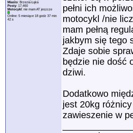
Miasto
: Brzezia Łąka
pełni ich możliw
Posty
: 17,460
Motocykl
: nie mam AT jeszcze
motocykl /nie lic
Online: 5 miesiące 18 godz 37 min
42 s
mam pełną regulac
jakbym się tego 
Zdaje sobie spra
będzie nie dość 
dziwi.
Dodatkowo międz
jest 20kg różnic
zawieszenie w pe
_____________