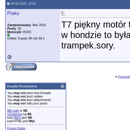
04.05.2026, 15:51
Plaku
T7 piękny motór 
Zarejestrowany
: Mar 2025
Posty
: 35
w hondzie to była
Motocykl
: RD03
Online: 9 godz 48 min 58 s
trampek.sory.
«
Poprzed
Zasady Postowania
You
may not
post new threads
You
may not
post replies
You
may not
post attachments
You
may not
edit your posts
BB code
is
Wł.
Uśmieszki
są
Wł.
kod
[IMG]
jest
Wł.
kod HTML jest
Wył.
Forum Rules