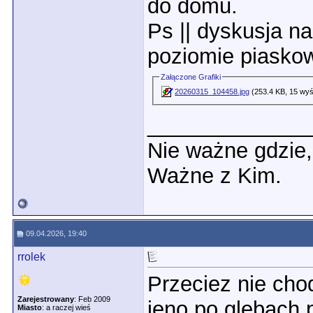
do domu.
Ps || dyskusja na
poziomie piaskow
Załączone Grafiki
20260315_104458.jpg
(253.4 KB, 15 wyś
_____________
Nie ważne gdzie
Ważne z Kim.
09.04.2026, 19:40
rrolek
Przeciez nie cho
Zarejestrowany
: Feb 2009
jeno po glebach 
Miasto
: a raczej wieś