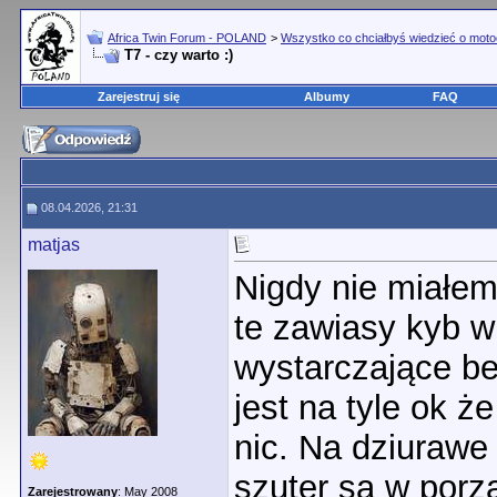
Africa Twin Forum - POLAND
>
Wszystko co chciałbyś wiedzieć o moto
T7 - czy warto :)
Zarejestruj się
Albumy
FAQ
08.04.2026, 21:31
matjas
Nigdy nie miałem
te zawiasy kyb 
wystarczające be
jest na tyle ok 
nic. Na dziurawe
szuter są w porz
Zarejestrowany
: May 2008