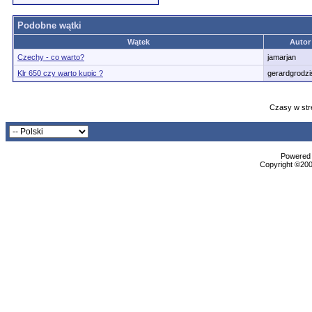
Podobne wątki
Wątek
Autor
Czechy - co warto?
jamarjan
Klr 650 czy warto kupic ?
gerardgrodzi
Czasy w str
Powered b
Copyright ©2000