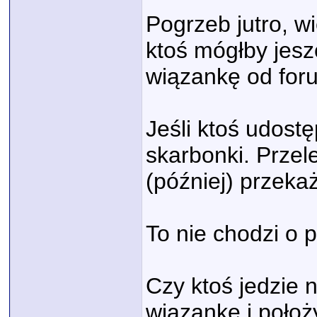
Pogrzeb jutro, w
ktoś mógłby jesz
wiązankę od for
Jeśli ktoś udost
skarbonki. Prze
(później) przeka
To nie chodzi o p
Czy ktoś jedzie 
wiązankę i położ