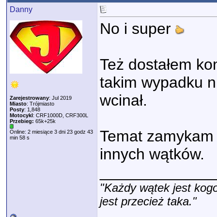
Danny
No i super
Też dostałem kon
takim wypadku n
wcinał.
Zarejestrowany
: Jul 2019
Miasto
: Trójmiasto
Posty
: 1,848
Motocykl
: CRF1000D, CRF300L
Przebieg:
65k+25k
Temat zamykam 
Online: 2 miesiące 3 dni 23 godz 43
min 58 s
innych wątków.
_____________
"Każdy wątek jest kogo
jest przecież taka."