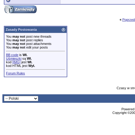
«
Poprzed
Zasady Postowania
You
may not
post new threads
You
may not
post replies
You
may not
post attachments
You
may not
edit your posts
BB code
is
Wł.
Uśmieszki
są
Wł.
kod
[IMG]
jest
Wł.
kod HTML jest
Wył.
Forum Rules
Czasy w str
Powered b
Copyright ©2000