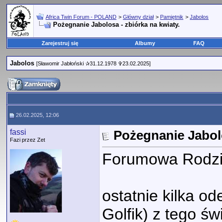
Africa Twin Forum - POLAND
>
Główny dział
>
Pamiętnik
>
Jabolos
Pożegnanie Jabolosa - zbiórka na kwiaty.
Zarejestruj się
Albumy
FAQ
Jabolos
[Sławomir Jabłoński ✰31.12.1978 ✞23.02.2025]
26.02.2025, 12:06
fassi
Pożegnanie Jabolo
Fazi przez Zet
Forumowa Rodzi
ostatnie kilka o
Golfik) z tego ś