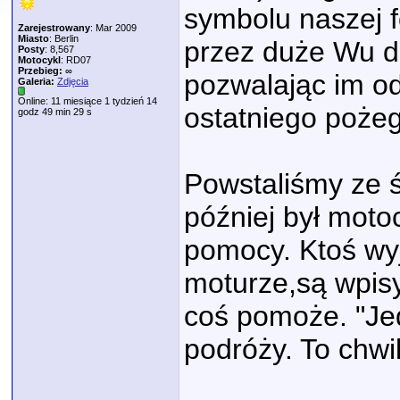
symbolu naszej 
Zarejestrowany
: Mar 2009
Miasto
: Berlin
przez duże Wu d
Posty
: 8,567
Motocykl
: RD07
Przebieg:
∞
pozwalając im od
Galeria:
Zdjęcia
Online: 11 miesiące 1 tydzień 14
ostatniego pożeg
godz 49 min 29 s
Powstaliśmy ze ś
później był moto
pomocy. Ktoś wy
moturze,są wpis
coś pomoże. "Je
podróży. To chwi