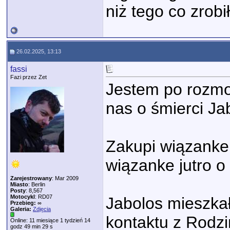
niż tego co zrobi
26.02.2025, 13:13
fassi
Fazi przez Zet
Jestem po rozmo
nas o śmierci Ja
Zakupi wiązanke 
wiązanke jutro o
Zarejestrowany
: Mar 2009
Miasto
: Berlin
Posty
: 8,567
Motocykl
: RD07
Jabolos mieszkał 
Przebieg:
∞
Galeria:
Zdjęcia
kontaktu z Rodzi
Online: 11 miesiące 1 tydzień 14
godz 49 min 29 s