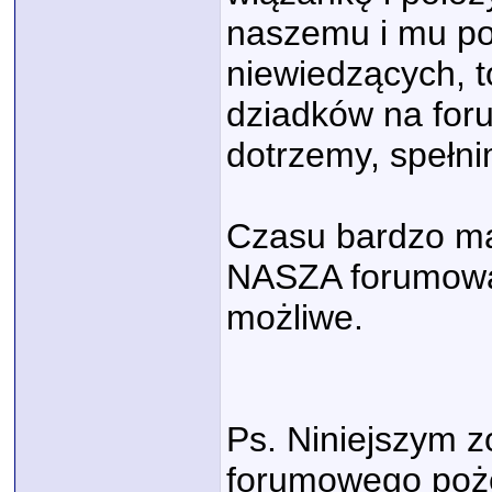
naszemu i mu pow
niewiedzących, t
dziadków na foru
dotrzemy, spełni
Czasu bardzo ma
NASZA forumowa R
możliwe.
Ps. Niniejszym z
forumowego poż