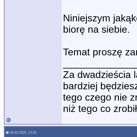
Niniejszym jaką
biorę na siebie.
Temat proszę z
_____________
Za dwadzieścia l
bardziej będzies
tego czego nie zr
niż tego co zrobi
26.02.2025, 13:20