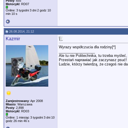
Posty
: 655
Motocykl
: RD07
Online: 3 tygodni 3 dni 2 godz 10
min 10 s
26.08.2014, 21:12
Kazmir
Wyrazy współczucia dla rodziny[*]
__________________
Ale tu nie Politechnika, tu trzeba myśleć
Przestań naprawiać jak zaczynasz psuć!
Ludzie, którzy twierdzą, że czegoś nie da
Zarejestrowany
: Apr 2008
Miasto
: Warszawa
Posty
: 2,898
Motocykl
: RD03
Online: 1 miesiąc 3 tygodni 3 dni 10
godz 26 min 46 s