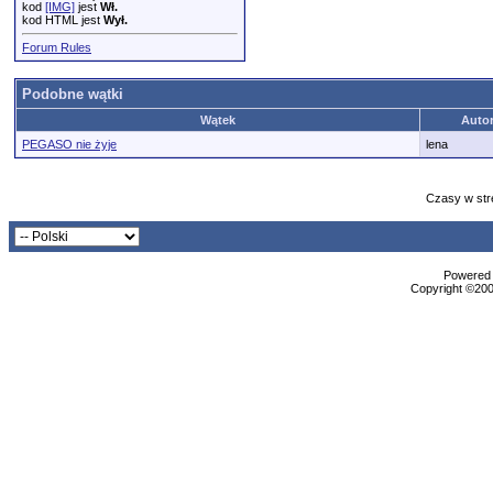
kod
[IMG]
jest
Wł.
kod HTML jest
Wył.
Forum Rules
Podobne wątki
Wątek
Auto
PEGASO nie żyje
lena
Czasy w str
Powered b
Copyright ©2000