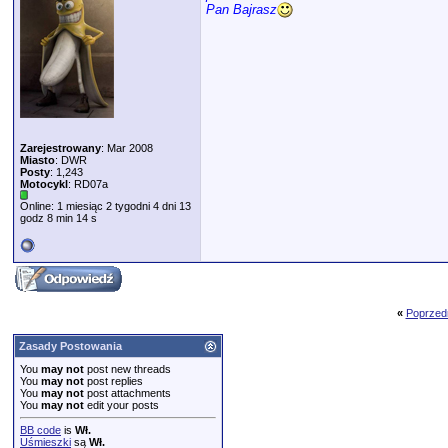
Pan Bajrasz
Zarejestrowany
: Mar 2008
Miasto
: DWR
Posty
: 1,243
Motocykl
: RD07a
Online: 1 miesiąc 2 tygodni 4 dni 13
godz 8 min 14 s
«
Poprzed
Zasady Postowania
You
may not
post new threads
You
may not
post replies
You
may not
post attachments
You
may not
edit your posts
BB code
is
Wł.
Uśmieszki
są
Wł.