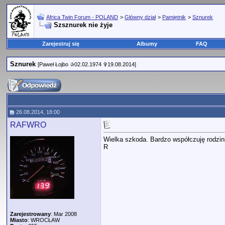
Africa Twin Forum - POLAND
>
Główny dział
>
Pamiętnik
>
Sznurek
Szsznurek nie żyje
Zarejestruj się
Albumy
FAQ
Sznurek
[Paweł Łojbo ✰02.02.1974 ✞19.08.2014]
26.08.2014, 18:00
RAFWRO
Wielka szkoda. Bardzo współczuję rodzini
R
Zarejestrowany
: Mar 2008
Miasto
: WROCŁAW