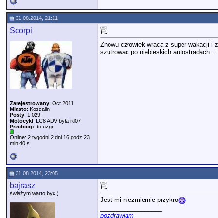
31.08.2014, 21:11
Scorpi
Znowu człowiek wraca z super wakacji i 
szutrowac po niebieskich autostradach... 
Zarejestrowany
: Oct 2011
Miasto
: Koszalin
Posty
: 1,029
Motocykl
: LC8 ADV była rd07
Przebieg:
do uzgo
Online: 2 tygodni 2 dni 16 godz 23
min 40 s
31.08.2014, 23:05
bajrasz
świeżym warto być:)
Jest mi niezmiernie przykro
__________________
pozdrawiam