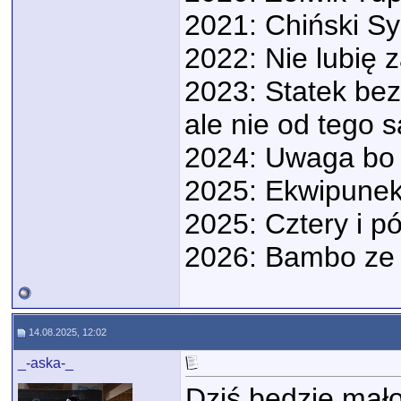
2021: Chiński S
2022: Nie lubię 
2023: Statek bez
ale nie od tego s
2024: Uwaga bo 
2025: Ekwipunek
2025: Cztery i pó
2026: Bambo ze 
14.08.2025, 12:02
_-aska-_
Dziś będzie mało