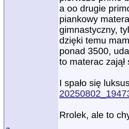
a oo drugie prim
piankowy materac
gimnastyczny, ty
dzięki temu mam 
ponad 3500, udał
to materac zajął
I spało się luksu
20250802_19473
Rrolek, ale to ch