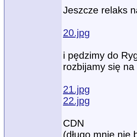
Jeszcze relaks n
20.jpg
i pędzimy do Ryg
rozbijamy się na
21.jpg
22.jpg
CDN
(długo mnie nie b