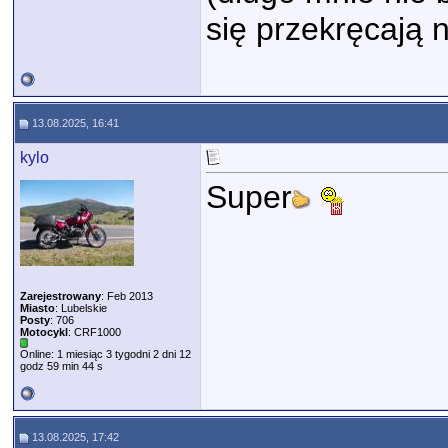
się przekręcają 
13.08.2025, 16:41
kylo
Super
Zarejestrowany
: Feb 2013
Miasto
: Lubelskie
Posty
: 706
Motocykl
: CRF1000
Online: 1 miesiąc 3 tygodni 2 dni 12
godz 59 min 44 s
13.08.2025, 17:42