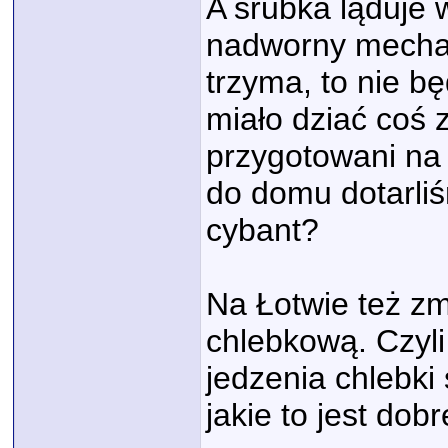
A śrubka ląduje
nadworny mechan
trzyma, to nie bę
miało dziać coś z
przygotowani na
do domu dotarl
cybant?
Na Łotwie też z
chlebkową. Czyli
jedzenia chlebk
jakie to jest dobr