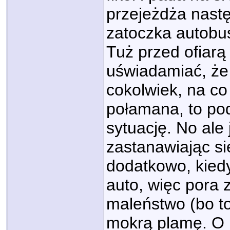
przejeżdża nastę
zatoczka autobus
Tuż przed ofiar
uświadamiać, że 
cokolwiek, na co 
połamana, to po
sytuację. No ale 
zastanawiając si
dodatkowo, kied
auto, więc pora 
maleństwo (bo to
mokrą plamę. O n