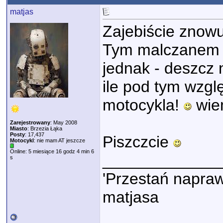
matjas
Zajebiście znowu
Tym malczanem t
jednak - deszcz
ile pod tym wzgl
motocykla!
wie
Zarejestrowany
: May 2008
Miasto
: Brzezia Łąka
Posty
: 17,437
Piszczcie
Motocykl
: nie mam AT jeszcze
Online: 5 miesiące 16 godz 4 min 6
_____________
s
'Przestań napraw
matjasa