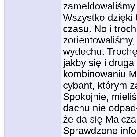
zameldowaliśmy 
CzarnyEZG
W różnych częściach kraju tym...
01.06.2026,
19:35
Wszystko dzięki 
czasu. No i troch
zorientowaliśmy,
wydechu. Trochę 
jakby się i druga
kombinowaniu M
cybant, którym 
Spokojnie, mieli
dachu nie odpad
że da się Malcz
Sprawdzone info