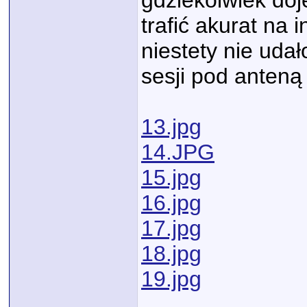
gdziekolwiek doj
trafić akurat na 
niestety nie udał
sesji pod anteną
13.jpg
14.JPG
15.jpg
16.jpg
17.jpg
18.jpg
19.jpg