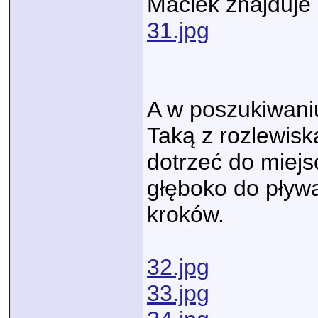
Maciek znajduje
31.jpg
A w poszukiwani
Taką z rozlewiska
dotrzeć do miejs
głęboko do pływa
kroków.
32.jpg
33.jpg