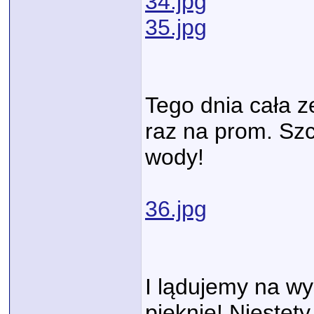
34.jpg
35.jpg
Tego dnia cała 
raz na prom. Szc
wody!
36.jpg
I lądujemy na wy
pięknie! Niestety