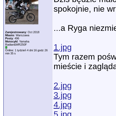
spokojnie, nie 
...a Ryga niezmi
Zarejestrowany
: Oct 2018
Miasto
: Warszawa
Posty
: 496
Motocykl
: Yamaha
1.jpg
Radian&WR250F
Online: 1 tydzień 4 dni 16 godz 26
min 35 s
Tym razem poświ
mieście i zagląda
2.jpg
3.jpg
4.jpg
5.jpg