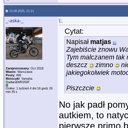
13.08.2025, 21:11
_-aska-_
Cytat:
Napisał
matjas
Zajebiście znowu Was
Tym malczanem tak m
deszcz
zimno
ni
Zarejestrowany
: Oct 2018
jakiegokolwiek moto
Miasto
: Warszawa
Posty
: 496
Motocykl
: Yamaha
Radian&WR250F
Piszczcie
Online: 1 tydzień 4 dni 16 godz 26
min 35 s
No jak padł pomy
autkiem, to naty
pierwsze primo 