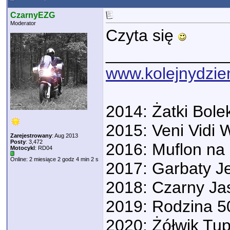
CzarnyEZG
Moderator
Czyta się
_____________
www.kolejnydzien
2014: Żatki Bol
2015: Veni Vidi 
Zarejestrowany
: Aug 2013
Posty
: 3,472
2016: Muflon na 
Motocykl
: RD04
Online: 2 miesiące 2 godz 4 min 2 s
2017: Garbaty J
2018: Czarny J
2019: Rodzina 5
2020: Żółwik Tup