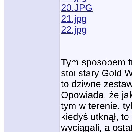
20.JPG
21.jpg
22.jpg
Tym sposobem tr
stoi stary Gold 
to dziwne zestawi
Opowiada, że jak
tym w terenie, ty
kiedyś utknął, to
wyciągali, a osta