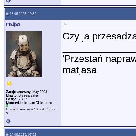
13.08.2025, 19:32
matjas
Czy ja przesad
_____________
'Przestań napraw
matjasa
Zarejestrowany
: May 2008
Miasto
: Brzezia Łąka
Posty
: 17,437
Motocykl
: nie mam AT jeszcze
Online: 5 miesiące 16 godz 4 min 6
s
14.08.2025, 07:52