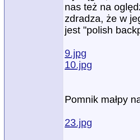
nas też na oględ
zdradza, że w j
jest "polish bac
9.jpg
10.jpg
Pomnik małpy n
23.jpg