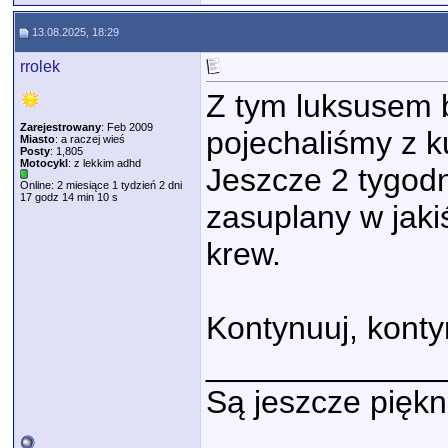
13.08.2025, 18:29
rrolek
Z tym luksusem 
Zarejestrowany
: Feb 2009
pojechaliśmy z k
Miasto
: a raczej wieś
Posty
: 1,805
Motocykl
: z lekkim adhd
Jeszcze 2 tygod
Online: 2 miesiące 1 tydzień 2 dni
17 godz 14 min 10 s
zasuplany w jaki
krew.
Kontynuuj, konty
_____________
Są jeszcze piękn