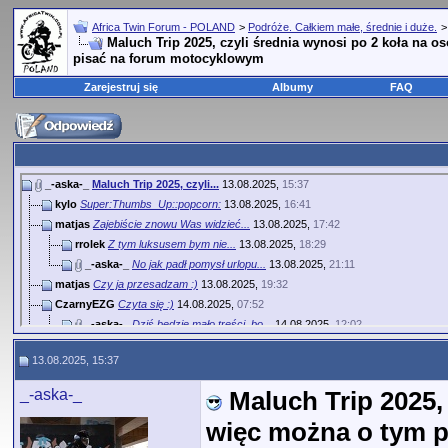
Africa Twin Forum - POLAND
>
Podróże. Całkiem małe, średnie i duże.
Maluch Trip 2025, czyli średnia wynosi po 2 koła na 
pisać na forum motocyklowym
Zarejestruj się
Albumy
FAQ
_-aska-_
Maluch Trip 2025, czyli...
13.08.2025,
15:37
kylo
Super:Thumbs_Up::popcorn:
13.08.2025,
16:41
matjas
Zajebiście znowu Was widzieć...
13.08.2025,
17:42
rrolek
Z tym luksusem bym nie...
13.08.2025,
18:29
_-aska-_
No jak padł pomysł urlopu...
13.08.2025,
21:11
matjas
Czy ja przesadzam :)
13.08.2025,
19:32
CzarnyEZG
Czyta się :)
14.08.2025,
07:52
_-aska-_
Dziś będzie mało treści, bo...
14.08.2025,
12:02
_-aska-_
No dobra, wyspaliśmy się za...
20.08.2025,
11:35
13.08.2025, 15:37
_-aska-_
Niebawem wyruszymy w dalszą...
25.08.2025,
12:36
matjas
Zagląda :D ja zaglądam :D ...
25.08.2025,
12:42
_-aska-_
Maluch Trip 2025,
Wegrzyn
Ja tez :)
25.08.2025,
13:48
więc można o tym 
Dlugi_TA
Tez zagladam, choc dla mnie...
25.08.2025,
14:33
matjas
fajna fota - pies trochę...
25.08.2025,
14:35