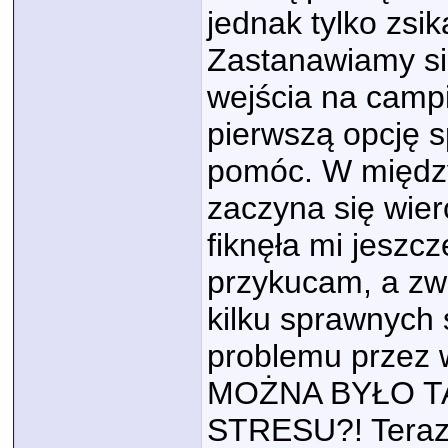
jednak tylko zsik
Zastanawiamy się
wejścia na campi
pierwszą opcję 
pomóc. W między
zaczyna się wier
fiknęła mi jeszcz
przykucam, a zwi
kilku sprawnych 
problemu przez w
MOŻNA BYŁO T
STRESU?! Teraz 