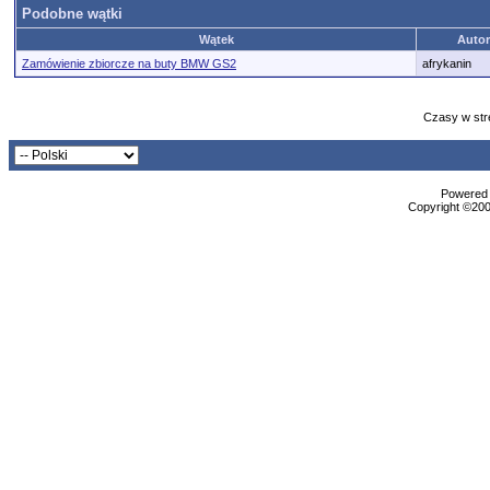
Podobne wątki
Wątek
Autor
Zamówienie zbiorcze na buty BMW GS2
afrykanin
Czasy w str
Powered b
Copyright ©2000