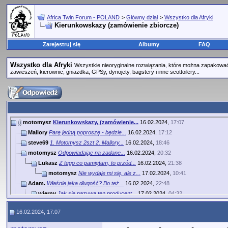
Africa Twin Forum - POLAND
>
Główny dział
>
Wszystko dla Afryki
Kierunkowskazy (zamówienie zbiorcze)
Zarejestruj się
Albumy
FAQ
Wszystko dla Afryki
Wszystkie nieoryginalne rozwiązania, które można zapakować 
zawieszeń, kierownic, gniazdka, GPSy, dynojety, bagstery i inne scottoilery...
motomysz
Kierunkowskazy, (zamówienie...
16.02.2024,
17:07
Mallory
Parę jedną poproszę - będzie...
16.02.2024,
17:12
steve69
1. Motomysz 2szt 2. Mallory...
16.02.2024,
18:46
motomysz
Odpowiadając na zadane...
16.02.2024,
20:32
Lukasz
Z tego co pamiętam, to przód...
16.02.2024,
21:38
motomysz
Nie wydaje mi się, ale z...
17.02.2024,
10:41
Adam.
Właśnie jaka długość? Bo też...
16.02.2024,
22:48
wierny
Jak się nazywa ten producent...
17.02.2024,
04:32
motomysz
Proszę.bardzo :)...
17.02.2024,
10:43
16.02.2024, 17:07
wierny
Dzięki.:Thumbs_Up: Cover...
18.02.2024,
04:27
chemiczny
1. Motomysz 2szt 2. Mallory...
18.02.2024,
07:48