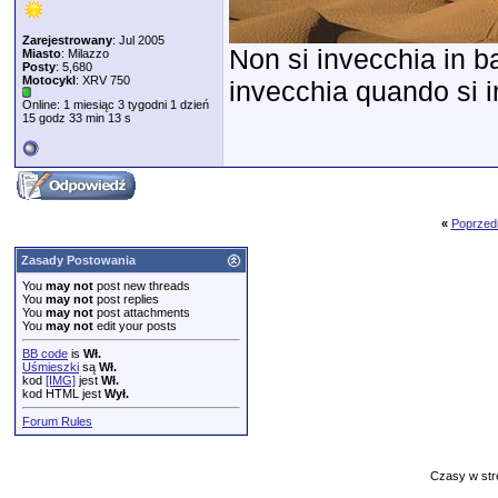
Zarejestrowany
: Jul 2005
Non si invecchia in ba
Miasto
: Milazzo
Posty
: 5,680
Motocykl
: XRV 750
invecchia quando si in
Online: 1 miesiąc 3 tygodni 1 dzień
15 godz 33 min 13 s
«
Poprzed
Zasady Postowania
You
may not
post new threads
You
may not
post replies
You
may not
post attachments
You
may not
edit your posts
BB code
is
Wł.
Uśmieszki
są
Wł.
kod
[IMG]
jest
Wł.
kod HTML jest
Wył.
Forum Rules
Czasy w str