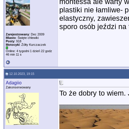
montessa ale warty wy
plastiki nie łamliwe-
elastyczny, zawiesze
sporo osób jeździ na
Zarejestrowany
: Dec 2009
Miasto
: Święte chlewiki
Posty
: 918
Motocykl
: Żółty Kurczaczek
Online: 4 tygodni 1 dzień 22 godz
46 min 11 s
12.10.2023, 19:15
Adagiio
Zakonserwowany
To że dobry to wiem. 
_________________