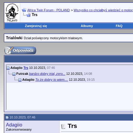
Africa Twin Forum - POLAND
>
Wszystko co chciałbyś wiedzieć o motoc
Trs
Zarejestruj się
Albumy
FAQ
Trialówki
Dział poświęcony motocyklom trialowym.
Adagiio
Trs
10.10.2023,
07:46
Futrzak
bardzo dobry trial, zero...
12.10.2023,
14:08
Adagiio
To że dobry to wiem....
12.10.2023,
19:15
10.10.2023, 07:46
Adagiio
Trs
Zakonserwowany