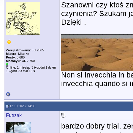
Szanowni czy ktoś zn
czynienia? Szukam j
Dzięki .
_________________
Zarejestrowany
: Jul 2005
Miasto
: Milazzo
Posty
: 5,680
Motocykl
: XRV 750
Online: 1 miesiąc 3 tygodni 1 dzień
15 godz 33 min 13 s
Non si invecchia in ba
invecchia quando si in
12.10.2023, 14:08
Futrzak
bardzo dobry trial, z