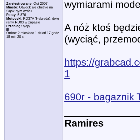
wymiarami mode
Zarejestrowany
: Oct 2007
Miasto
: Otwock ale chętnie na
Śląsk bym wrócił
Posty
: 5,876
Motocykl
: RD37A (Hybryda), dwie
ramy RD03 w zapasie
A nóż ktoś będz
Przebieg:
ojojoj
Online: 2 miesiące 1 dzień 17 godz
(wyciąć, przemod
18 min 20 s
https://grabcad.
1
690r - bagaznik 
_____________
Ramires