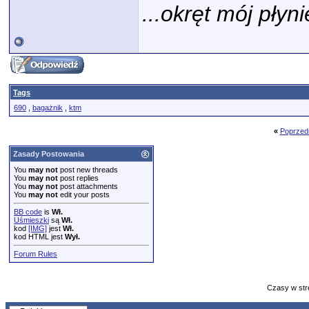
...okręt mój płyni
Tags
690
,
bagażnik
,
ktm
«
Poprzed
Zasady Postowania
You
may not
post new threads
You
may not
post replies
You
may not
post attachments
You
may not
edit your posts
BB code
is
Wł.
Uśmieszki
są
Wł.
kod
[IMG]
jest
Wł.
kod HTML jest
Wył.
Forum Rules
Czasy w str