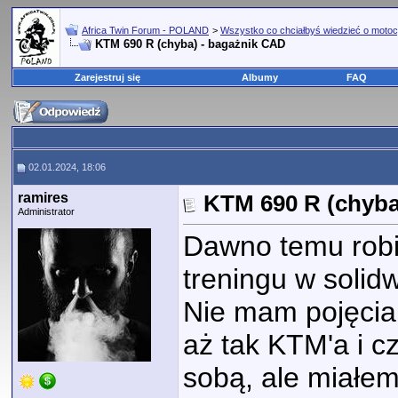
Africa Twin Forum - POLAND
>
Wszystko co chciałbyś wiedzieć o motoc
KTM 690 R (chyba) - bagażnik CAD
Zarejestruj się
Albumy
FAQ
02.01.2024, 18:06
ramires
KTM 690 R (chyba
Administrator
Dawno temu robi
treningu w solid
Nie mam pojęcia
aż tak KTM'a i cz
sobą, ale miałem