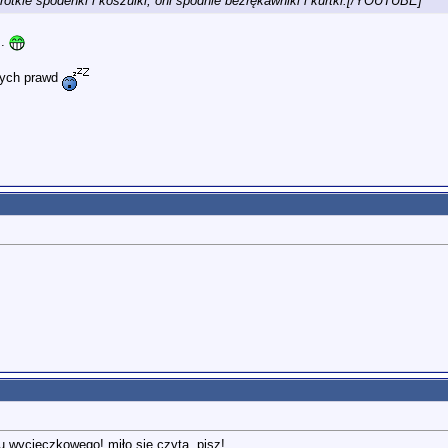
ótkie spodenki i koszulki, oni spodnie bezrękawniki i kurtki.[/YOUTUBE]
..
wych prawd
u wycieczkowego! miło się czyta. pisz!