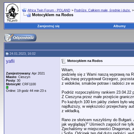
Africa Twin Forum - POLAND
>
Podróże. Całkiem małe, średnie i duże.
Motocyklem na Rodos
Zarejestruj się
Albumy
24.01.2023, 16:02
yafii
Motocyklem na Rodos
Witam,
Zarejestrowany
: Apr 2021
podzielę się z Wami naszą wyprawą na R
Miasto
: Cieszyn
Całą trasę przygotował Grzegorz, pozost
Posty
: 30
z widoków, smaków potraw i radości ze w
Motocykl
: CRF1100
Online: 19 godz 44 min 23 s
Podróż rozpoczęliśmy rankiem 23.04.22 p
Z Cieszyna przez małe przejście granicz
Po każdych 100 km jakby zieleni było wi
najdłuższy, w większości przejechany aut
z wkładką.
Rano ze słońcem ruszyliśmy do Bułgarii. 
jak wyglądają?” Uśmiech zagościł nie ty
Zjechaliśmy w miejscowości Dragoman, a
i Sofia. Odcinek ten dał dużo radości, 