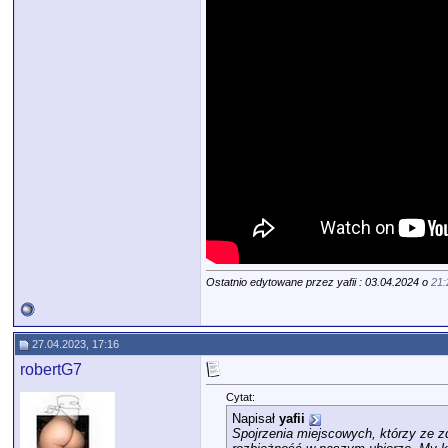
Ostatnio edytowane przez yafii : 03.04.2024 o
21:
27.04.2023, 17:16
robertG7
Cytat:
Napisał
yafii
Spojrzenia miejscowych, którzy ze zd