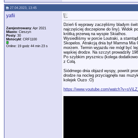
27.04.2023, 13:45
yafii
Dzień 6 wyprawy zaczęliśmy bladym świt
Zarejestrowany
: Apr 2021
najczęściej doczepione do liny). Widok po
Miasto
: Cieszyn
krótką przerwą na wyspie Skiathos.
Posty
: 30
Wysiedliśmy w porcie Loutraki, a stamtą
Motocykl
: CRF1100
Skopelos. Atrakcją dnia był Mamma Mia C
Online: 19 godz 44 min 23 s
morzem. Termin wyjazdu nie mógł być lepsz
wąskiej drodze. Na szczyt prowadziły 19
Po szybkim prysznicu (kolega dodatkowo 
z Colą.
Siódmego dnia objazd wyspy, powrót prom
drodze na nocleg przyciągnęła nas muzyk
kolejek Ouzo :O)
https://www.youtube.com/watch?v=sViL