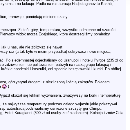
sznic i na kolację. Padło na restaurację Hadjidraganovite Kashti,
lice, tramwaje, pamiętają minione czasy
ej męcząca. Zieleń, góry, temperatura, wszystko odmienne od szarości,
. Pierwszy widok morza Egejskiego, które dostrzegliśmy pomiędzy
jak u nas, ale nie zbliżysz się nawet
rwszy raz (a tak było w moim przypadku) odkrywasz nowe miejsca,
. Po siedemnastej dojechaliśmy do Uranupoli i hotelu Pyrgos (235 zł od
e zdziwieniem lub politowaniem patrzyli na naszą grupę łaknącą i
tkie spodenki i koszulki, oni spodnie bezrękawniki i kurtki. Po obfitej
rza, górzystymi drogami z niezliczoną ilością zakrętów. Polecam.
la
)
yjazd okazał się lekkim wyzwaniem, zważywszy na korki i temperaturę,
ę, że najwyższe temperatury podczas całego wyjazdu jakie pokazywał
dząc autostradą podziwialiśmy ośnieżone szczyty gór Olimpu.
 Hotel Karagianni (300 zł od osoby ze śniadaniem). Kolacja i znów Cola