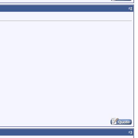
#
2
#
3