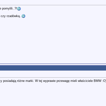
pomylili..?!
m czy rzadówką..
zy posiadają różne marki. W tej wyprawie przewagę mieli właściciele BMW :O