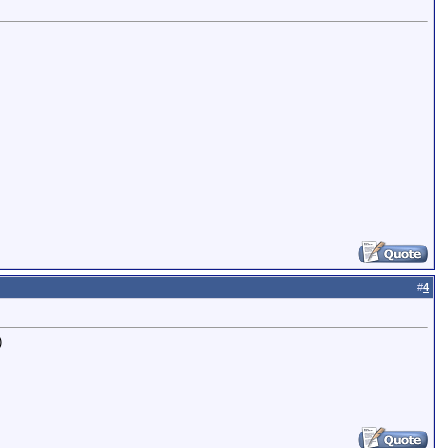
#
4
)