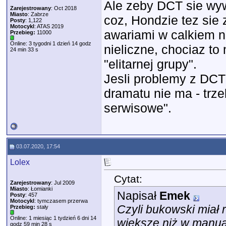
Ale zeby DCT sie wyw
Zarejestrowany
: Oct 2018
Miasto
: Zabrze
coz, Hondzie tez sie
Posty
: 1,122
Motocykl
: ATAS 2019
awariami w calkiem n
Przebieg:
11000
Online: 3 tygodni 1 dzień 14 godz
nieliczne, chociaz to 
24 min 33 s
"elitarnej grupy".
Jesli problemy z DCT
dramatu nie ma - trz
serwisowe".
03.07.2020, 17:54
Lolex
Cytat:
Zarejestrowany
: Jul 2009
Miasto
: Łomianki
Napisał
Emek
Posty
: 457
Motocykl
: tymczasem przerwa
Czyli bukowski miał r
Przebieg:
stały
Online: 1 miesiąc 1 tydzień 6 dni 14
większe niż w manual
godz 59 min 28 s