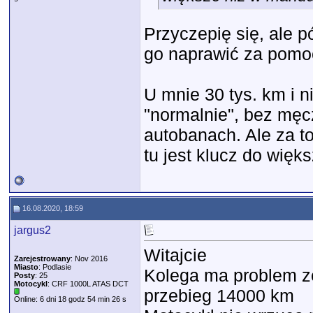
Przyczepię się, ale p
go naprawić za pomoc
U mnie 30 tys. km i n
"normalnie", bez męc
autobanach. Ale za to
tu jest klucz do wię
16.08.2020, 18:59
jargus2
Witajcie
Zarejestrowany
: Nov 2016
Miasto
: Podlasie
Kolega ma problem ze
Posty
: 25
Motocykl
: CRF 1000L ATAS DCT
przebieg 14000 km
Online: 6 dni 18 godz 54 min 26 s