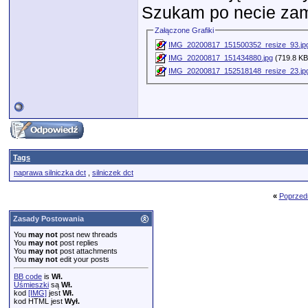
Szukam po necie zam
Załączone Grafiki
IMG_20200817_151500352_resize_93.jp
IMG_20200817_151434880.jpg
(719.8 KB
IMG_20200817_152518148_resize_23.jp
Tags
naprawa silniczka dct
,
silniczek dct
«
Poprzed
Zasady Postowania
You
may not
post new threads
You
may not
post replies
You
may not
post attachments
You
may not
edit your posts
BB code
is
Wł.
Uśmieszki
są
Wł.
kod
[IMG]
jest
Wł.
kod HTML jest
Wył.