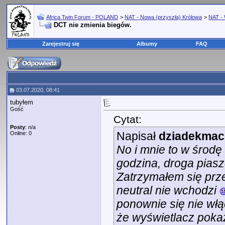
Africa Twin Forum - POLAND
>
NAT - Nowa (przyszła) Królowa
>
NAT - 
DCT nie zmienia biegów.
Zarejestruj się
Albumy
FAQ
03.07.2020, 08:41
tubyłem
Gość
Cytat:
Posty
: n/a
Napisał
dziadekmac
Online: 0
No i mnie to w środę
godzina, droga piasz
Zatrzymałem się prze
neutral nie wchodzi
ponownie się nie włą
że wyświetlacz pokaz