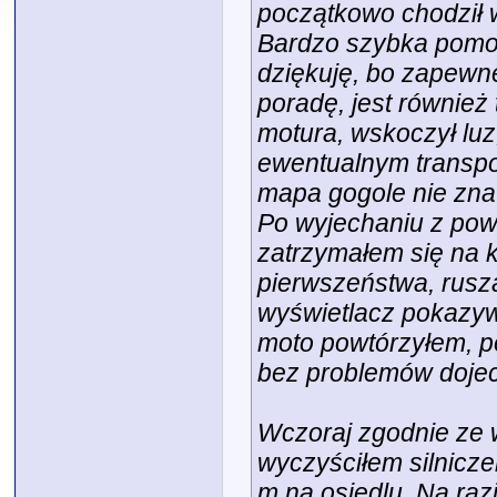
początkowo chodził w
Bardzo szybka pomoc
dziękuję, bo zapewne
poradę, jest również
motura, wskoczył luz
ewentualnym transpor
mapa gogole nie zna
Po wyjechaniu z powr
zatrzymałem się na 
pierwszeństwa, rusza
wyświetlacz pokazywa
moto powtórzyłem, p
bez problemów doje
Wczoraj zgodnie ze 
wyczyściłem silnicz
m na osiedlu. Na razi