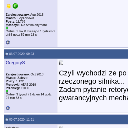
Zarejestrowany
: Aug 2015
Miasto
: Scyzortown
Posty
: 11,788
Motocykl
: No Afrika anymore
Online: 1 rok 8 miesiące 1 tydzień 2
dni 5 godz 59 min 13 s
03.07.2020, 09:23
GregoryS
Czyli wychodzi ze po
Zarejestrowany
: Oct 2018
Miasto
: Zabrze
rzeczonego silnika...
Posty
: 1,122
Motocykl
: ATAS 2019
Zadam pytanie retory
Przebieg:
11000
Online: 3 tygodni 1 dzień 14 godz
gwarancyjnych mecha
24 min 33 s
03.07.2020, 11:51