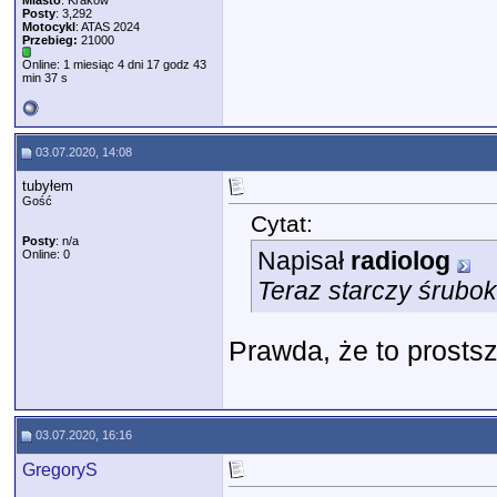
Miasto
: Kraków
Posty
: 3,292
Motocykl
: ATAS 2024
Przebieg:
21000
Online: 1 miesiąc 4 dni 17 godz 43
min 37 s
03.07.2020, 14:08
tubyłem
Gość
Cytat:
Posty
: n/a
Napisał
radiolog
Online: 0
Teraz starczy śrubok
Prawda, że to prost
03.07.2020, 16:16
GregoryS