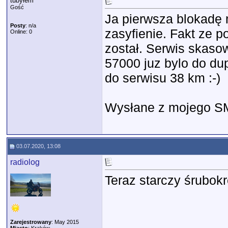
tubyłem
Gość
Ja pierwsza blokadę 
Posty
: n/a
zasyfienie. Fakt ze 
Online: 0
został. Serwis skaso
57000 juz bylo do dup
do serwisu 38 km :-)
Wysłane z mojego SM
03.07.2020, 13:08
radiolog
Teraz starczy śrubok
Zarejestrowany
: May 2015