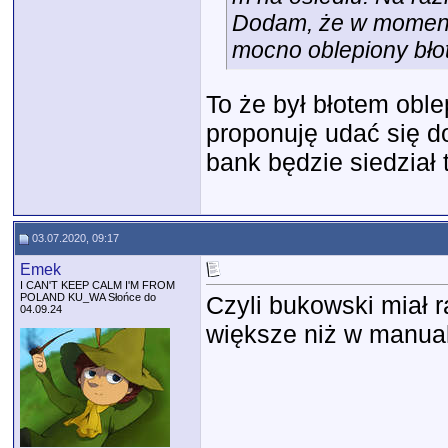
Dodam, że w momenci
mocno oblepiony błot
To że był błotem obl
proponuję udać się do
bank będzie siedział
03.07.2020, 09:17
Emek
I CAN'T KEEP CALM I'M FROM
POLAND KU_WA Słońce do
Czyli bukowski miał r
04.09.24
większe niż w manual