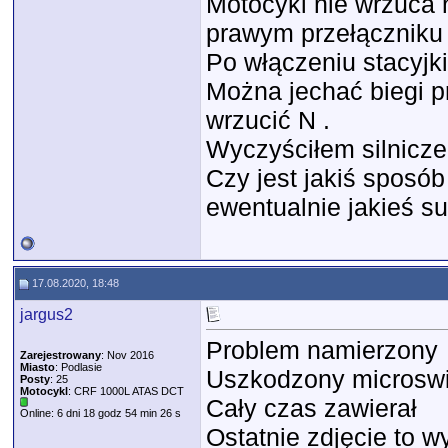
Motocykl nie wrzuca n
prawym przełączniku
Po włączeniu stacyjk
Można jechać biegi p
wrzucić N .
Wyczyściłem silniczek
Czy jest jakiś sposób
ewentualnie jakieś su
17.08.2020, 18:48
jargus2
Problem namierzony
Zarejestrowany
: Nov 2016
Miasto
: Podlasie
Uszkodzony microswi
Posty
: 25
Motocykl
: CRF 1000L ATAS DCT
Cały czas zawierał
Online: 6 dni 18 godz 54 min 26 s
Ostatnie zdjęcie to w