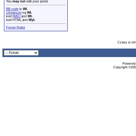
You
may not
edit your posts
BB code
is
Wł.
Uśmieszki
są
Wł.
kod
[IMG]
jest
Wł.
kod HTML jest
Wył.
Forum Rules
Czasy w str
Powered b
Copyright ©2000