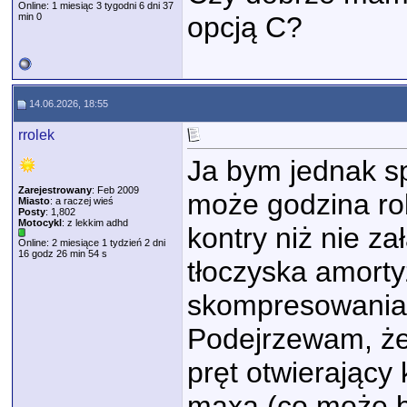
Online: 1 miesiąc 3 tygodni 6 dni 37
min 0
opcją C?
14.06.2026, 18:55
rrolek
Ja bym jednak s
Zarejestrowany
: Feb 2009
może godzina rob
Miasto
: a raczej wieś
Posty
: 1,802
Motocykl
: z lekkim adhd
kontry niż nie za
Online: 2 miesiące 1 tydzień 2 dni
16 godz 26 min 54 s
tłoczyska amort
skompresowania 
Podejrzewam, że
pręt otwierający 
maxa (co może b