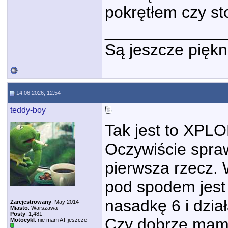
pokrętłem czy st
_____________
Są jeszcze piękn
14.06.2026, 12:54
teddy-boy
Tak jest to XPLO
Oczywiście spra
pierwsza rzecz. 
pod spodem jest 
nasadkę 6 i dział
Zarejestrowany
: May 2014
Miasto
: Warszawa
Posty
: 1,481
Czy dobrze mam 
Motocykl
: nie mam AT jeszcze