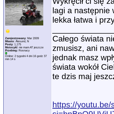
Wykręcił ci się z
lagi a następnie
lekka łatwa i pr
_____________
Całego świata nie
Zarejestrowany
: Mar 2009
Miasto
: Ålesund, N
Posty
: 1,175
zmusisz, ani naw
Motocykl
: nie mam AT jeszcze
Przebieg:
Rosnacy
jednak masz wpły
Online: 2 tygodni 4 dni 16 godz 37
min 14 s
świata wokół Cie
te dzis maj jeszc
https://youtu.be