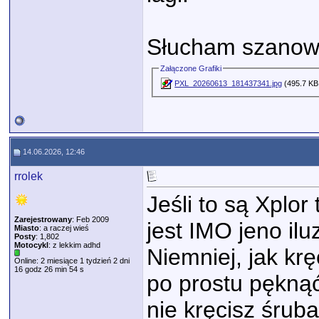
Słucham szanow
Załączone Grafiki
PXL_20260613_181437341.jpg
(495.7 KB,
14.06.2026, 12:46
rrolek
Jeśli to są Xplor
Zarejestrowany
: Feb 2009
jest IMO jeno ilu
Miasto
: a raczej wieś
Posty
: 1,802
Motocykl
: z lekkim adhd
Niemniej, jak krę
Online: 2 miesiące 1 tydzień 2 dni
16 godz 26 min 54 s
po prostu pęknąć
nie kręcisz śruba 