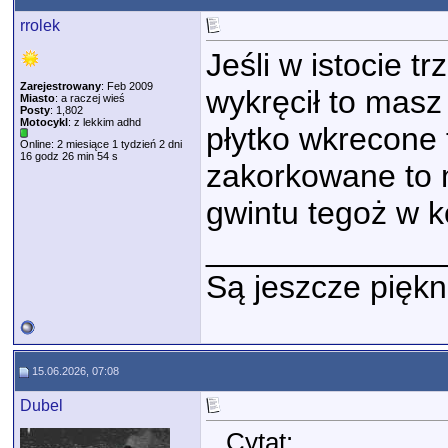
rrolek
Jeśli w istocie t
Zarejestrowany
: Feb 2009
wykręcił to masz
Miasto
: a raczej wieś
Posty
: 1,802
Motocykl
: z lekkim adhd
płytko wkrecone 
Online: 2 miesiące 1 tydzień 2 dni
16 godz 26 min 54 s
zakorkowane to
gwintu tegoż w k
_____________
Są jeszcze piękn
15.06.2026, 07:08
Dubel
Cytat: