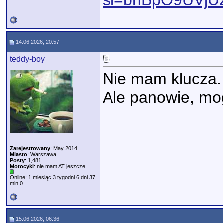
si=bnBpO9UVjU
14.06.2026, 20:57
teddy-boy
Nie mam klucza.
Ale panowie, mog
Zarejestrowany
: May 2014
Miasto
: Warszawa
Posty
: 1,481
Motocykl
: nie mam AT jeszcze
Online: 1 miesiąc 3 tygodni 6 dni 37
min 0
15.06.2026, 06:36