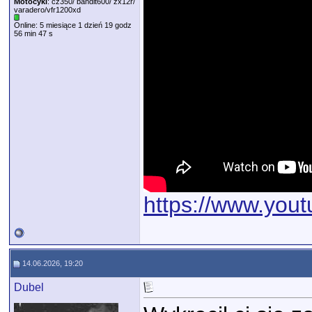
Motocykl
: cz350/ bandit600/ zx12r/
varadero/vfr1200xd
Online: 5 miesiące 1 dzień 19 godz
56 min 47 s
https://www.yo
14.06.2026, 19:20
Dubel