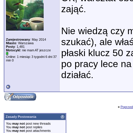
zająć.
Nie wiedzą czy 
szukać), ale wła
Zarejestrowany
: May 2014
Miasto
: Warszawa
Posty
: 1,481
płaski klucz 50 
Motocykl
: nie mam AT jeszcze
Online: 1 miesiąc 3 tygodni 6 dni 37
min 0
po pracy lece na
działać.
«
Poprzed
Zasady Postowania
You
may not
post new threads
You
may not
post replies
You
may not
post attachments