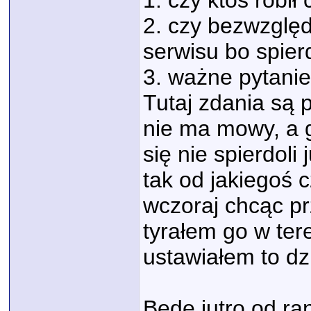
1. czy ktoś robi
2. czy bezwzględ
serwisu bo spier
3. ważne pytanie
Tutaj zdania są p
nie ma mowy, a gd
się nie spierdol
tak od jakiegoś 
wczoraj chcąc pr
tyrałem go w tere
ustawiałem to dzi
Będę jutro od r