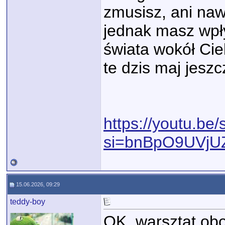
zmusisz, ani naw
jednak masz wpły
świata wokół Cie
te dzis maj jeszc
https://youtu.be
si=bnBpO9UVjU
15.06.2026, 09:29
teddy-boy
OK, warsztat obo