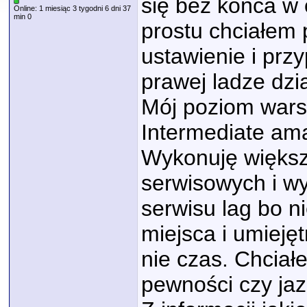
się bez końca w o
Online: 1 miesiąc 3 tygodni 6 dni 37
min 0
prostu chciałem 
ustawienie i prz
prawej ladze dzi
Mój poziom warsz
Intermediate am
Wykonuję większ
serwisowych i wy
serwisu lag bo n
miejsca i umieję
nie czas. Chcia
pewności czy jaz