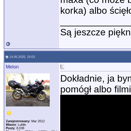
korka) albo ścięł
_____________
Są jeszcze piękn
14.06.2026, 19:03
Melon
Dokładnie, ja b
pomógł albo film
Zarejestrowany
: Mar 2012
Miasto
: Lublin
Posty
: 8,038