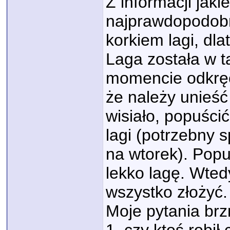
Z informacji jaki
najprawdopodobni
korkiem lagi, dla
Laga została w t
momencie odkręce
że należy unieść
wisiało, popuścić
lagi (potrzebny 
na wtorek). Popuś
lekko lagę. Wted
wszystko złożyć.
Moje pytania brz