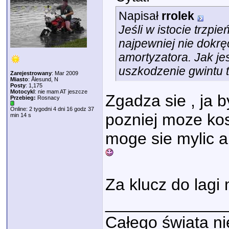
Napisał
rrolek
Jeśli w istocie trzp
najpewniej nie dokrę
amortyzatora. Jak j
uszkodzenie gwintu 
Zarejestrowany
: Mar 2009
Miasto
: Ålesund, N
Posty
: 1,175
Motocykl
: nie mam AT jeszcze
Zgadza sie , ja b
Przebieg:
Rosnacy
Online: 2 tygodni 4 dni 16 godz 37
pozniej moze ko
min 14 s
moge sie mylic 
Za klucz do lag
_____________
Całego świata nie