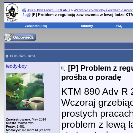
Africa Twin Forum - POLAND
>
Wszystko co chciałbyś wiedzieć o motoc
[P] Problem z regulacją zawieszenia w lewej ladze KT
Zarejestruj się
Albumy
FAQ
14.06.2026, 10:31
teddy-boy
[P] Problem z reg
prośba o poradę
KTM 890 Adv R 2
Wczoraj grzebią
prostych pracac
Zarejestrowany
: May 2014
problem z lewą l
Miasto
: Warszawa
Posty
: 1,481
Motocykl
: nie mam AT jeszcze