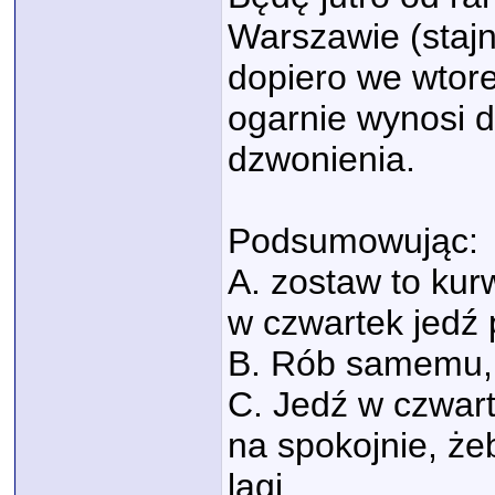
Warszawie (stajn
dopiero we wtore
ogarnie wynosi 
dzwonienia.
Podsumowując:
A. zostaw to kur
w czwartek jedź
B. Rób samemu, n
C. Jedź w czwart
na spokojnie, żeb
lagi.