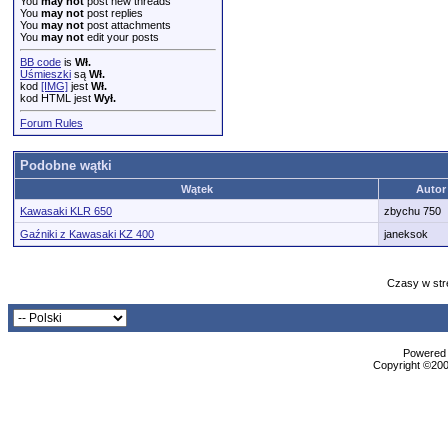
You
may not
post new threads
You
may not
post replies
You
may not
post attachments
You
may not
edit your posts
BB code
is
Wł.
Uśmieszki
są
Wł.
kod
[IMG]
jest
Wł.
kod HTML jest
Wył.
Forum Rules
Podobne wątki
Wątek
Autor
Kawasaki KLR 650
zbychu 750
Gaźniki z Kawasaki KZ 400
janeksok
Czasy w str
Powered b
Copyright ©2000