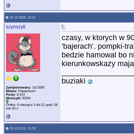
25.10.2025, 12:01
szynszyll
czasy, w ktorych w 9
'bajerach'. pompki-tra
bedzie hamowal bo ni
kierunkowskazy maja l
_________________
buziaki
Zarejestrowany
: Jul 2008
Miasto
: Popapracie!
Posty
: 8,414
Motocykl
: RD04
Online: 6 miesiące 3 dni 21 godz 28
min 55 s
25.10.2025, 13:35