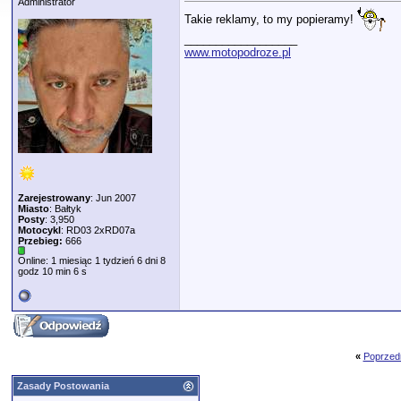
Administrator
Takie reklamy, to my popieramy!
__________________
www.motopodroze.pl
Zarejestrowany
: Jun 2007
Miasto
: Bałtyk
Posty
: 3,950
Motocykl
: RD03 2xRD07a
Przebieg:
666
Online: 1 miesiąc 1 tydzień 6 dni 8
godz 10 min 6 s
«
Poprzed
Zasady Postowania