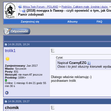
Africa Twin Forum - POLAND
>
Podróże. Całkiem małe, średnie i duże.
(2018) поездка b Памир - czyli opowieść o tym, jak Gie
Pamir zdobywali
Zarejestruj się
Albumy
FAQ
14.06.2026, 18:24
trolik1
Cytat:
Napisał
CzarnyEZG
Zarejestrowany
: Jan 2017
Oooo i to jest słuszny kierunek wyd
Miasto
: Szczecin
Posty
: 831
Motocykl
: nie mam AT jeszcze
Dlatego właśnie reklamuję:-)
Przebieg:
100K+
pozdrawiam trolik
Online: 1 miesiąc 6 dni 21 godz 55
min 30 s
14.06.2026, 19:27
chomik