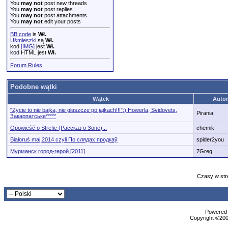
You
may not
post new threads
You
may not
post replies
You
may not
post attachments
You
may not
edit your posts
BB code
is
Wł.
Uśmieszki
są
Wł.
kod
[IMG]
jest
Wł.
kod HTML jest
Wł.
Forum Rules
Podobne wątki
Wątek
Autor
"Życie to nie bajka, nie głaszcze po jajkach!!!";) Howerla, Svidovets,
Pirania
Закарпатське*****
Opowieść o Strefie (Рассказ о Зоне)...
chemik
Białoruś maj 2014 czyli Пo слядах продкаў
spider2you
Мурманск город-герой [2011]
7Greg
Czasy w str
Powered b
Copyright ©2000