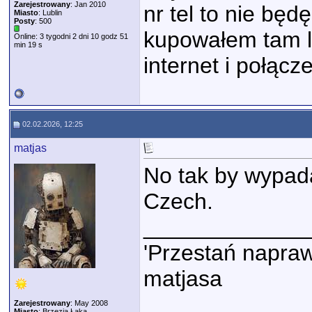
Zarejestrowany
: Jan 2010
nr tel to nie będ
Miasto
: Lublin
Posty
: 500
kupowałem tam lo
Online: 3 tygodni 2 dni 10 godz 51
min 19 s
internet i połącz
02.02.2026, 12:25
matjas
No tak by wypada
Czech.
_____________
'Przestań napraw
matjasa
Zarejestrowany
: May 2008
Miasto
: Brzezia Łąka