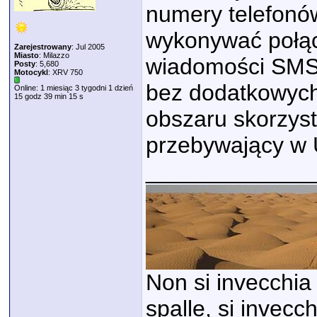
numery telefonó
wykonywać połąc
Zarejestrowany
: Jul 2005
Miasto
: Milazzo
wiadomości SMS 
Posty
: 5,680
Motocykl
: XRV 750
bez dodatkowych
Online: 1 miesiąc 3 tygodni 1 dzień
15 godz 39 min 15 s
obszaru skorzys
przebywający w U
_____________
Non si invecchia 
spalle, si invecc