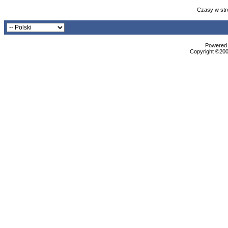
Czasy w str
Powered b
Copyright ©2000