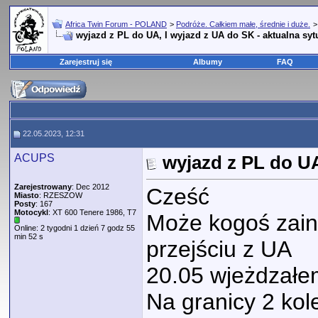
Africa Twin Forum - POLAND
>
Podróże. Całkiem małe, średnie i duże.
wyjazd z PL do UA, I wyjazd z UA do SK - aktualna syt
Zarejestruj się
Albumy
FAQ
22.05.2023, 12:31
ACUPS
wyjazd z PL do UA
Zarejestrowany
: Dec 2012
Cześć
Miasto
: RZESZOW
Posty
: 167
Motocykl
: XT 600 Tenere 1986, T7
Może kogoś zain
Online: 2 tygodni 1 dzień 7 godz 55
min 52 s
przejściu z UA
20.05 wjeżdzałe
Na granicy 2 kole