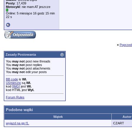
Posty
: 17,439
Motocykl
: nie mam AT jeszcze
Online: 5 miesiące 16 godz 15 min
22 s
«
Poprzed
Zasady Postowania
You
may not
post new threads
You
may not
post replies
You
may not
post attachments
You
may not
edit your posts
BB code
is
Wł.
Uśmieszki
są
Wł.
kod
[IMG]
jest
Wł.
kod HTML jest
Wył.
Forum Rules
Podobne wątki
Wątek
Autor
wyjazd na gp f1.
CZART