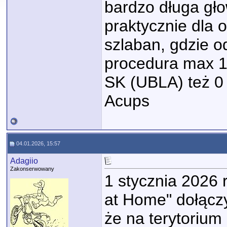
bardzo długa gło
praktycznie dla 
szlaban, gdzie o
procedura max 1
SK (UBLA) też 0 
Acups
04.01.2026, 15:57
Adagiio
Zakonserwowany
1 stycznia 2026 
at Home" dołączy
że na terytoriu