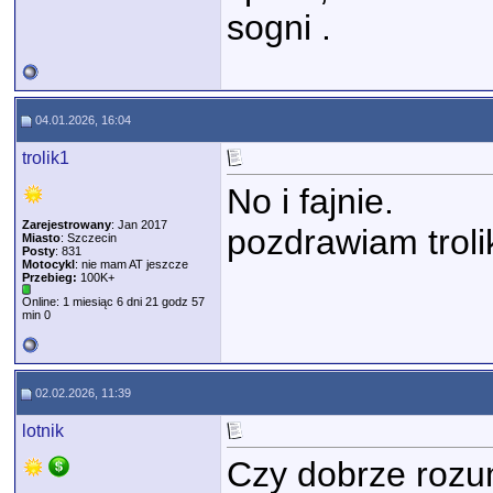
sogni .
04.01.2026, 16:04
trolik1
No i fajnie.
Zarejestrowany
: Jan 2017
pozdrawiam troli
Miasto
: Szczecin
Posty
: 831
Motocykl
: nie mam AT jeszcze
Przebieg:
100K+
Online: 1 miesiąc 6 dni 21 godz 57
min 0
02.02.2026, 11:39
lotnik
Czy dobrze rozu