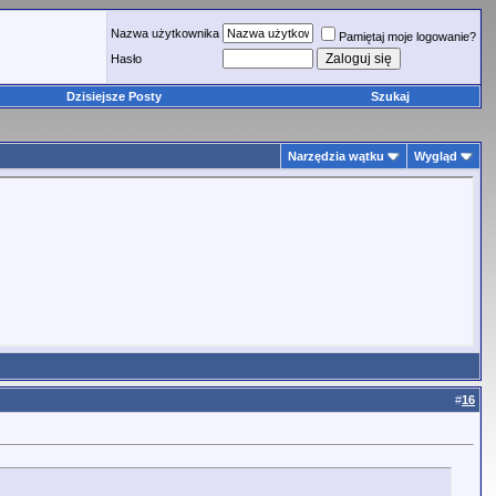
Nazwa użytkownika
Pamiętaj moje logowanie?
Hasło
Dzisiejsze Posty
Szukaj
Narzędzia wątku
Wygląd
#
16