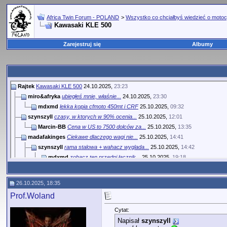
Africa Twin Forum - POLAND
>
Wszystko co chciałbyś wiedzieć o motoc
Kawasaki KLE 500
Zarejestruj się
Albumy
Rajtek
Kawasaki KLE 500
24.10.2025,
23:23
miro&afryka
ubiegłeś mnie, właśnie...
24.10.2025,
23:30
mdxmd
lekka kopia cfmoto 450mt i CRF
25.10.2025,
09:32
szynszyll
czasy, w ktorych w 90% ocenia...
25.10.2025,
12:01
Marcin-BB
Cena w US to 7500 dolców za...
25.10.2025,
13:35
madafakinges
Ciekawe dlaczego wagi nie...
25.10.2025,
14:41
szynszyll
rama stalowa + wahacz wyglada...
25.10.2025,
14:42
mdxmd
zobacz ten przedni łącznik...
25.10.2025,
19:18
Dzieju
Ten archaizm może być zaletą...
26.10.2025,
06:14
mishieck
Nie ma co liczyć na 120 kg......
26.10.2025,
09:00
26.10.2025, 18:35
szynszyll
bedzie trwale, bedzie nie za...
25.10.2025,
20:18
Prof.Woland
Emek
Stary klekot ważył lekko...
26.10.2025,
09:04
Prof.Woland
Tak czy inaczej, jeśli cena...
26.10.2025,
10:30
Cytat:
Adagiio
Zastanawia mnie skąd obecnie...
26.10.2025,
11:30
Napisał
szynszyll