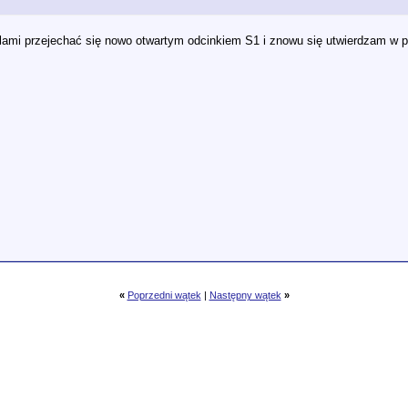
lami przejechać się nowo otwartym odcinkiem S1 i znowu się utwierdzam w prz
«
Poprzedni wątek
|
Następny wątek
»