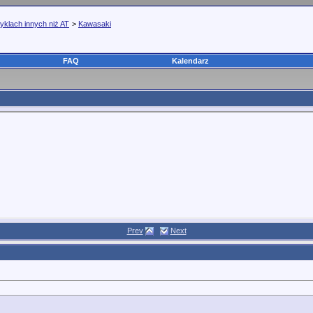
yklach innych niż AT
>
Kawasaki
FAQ
Kalendarz
Prev
Next