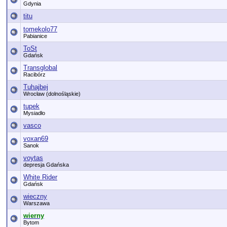
Gdynia
titu
tomekolo77
Pabianice
ToSt
Gdańsk
Transglobal
Racibórz
Tuhajbej
Wrocław (dolnośląskie)
tupek
Mysiadło
vasco
voxan69
Sanok
voytas
depresja Gdańska
White Rider
Gdańsk
wieczny
Warszawa
wierny
Bytom