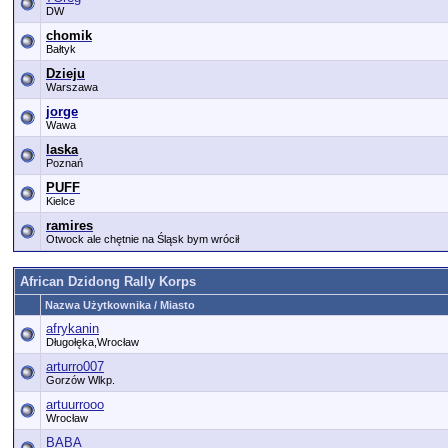
DW
chomik
Bałtyk
Dzieju
Warszawa
jorge
Wawa
laska
Poznań
PUFF
Kielce
ramires
Otwock ale chętnie na Śląsk bym wrócił
African Dzidong Rally Korps
Nazwa Użytkownika / Miasto
afrykanin
Długołęka,Wrocław
arturro007
Gorzów Wlkp.
artuurrooo
Wrocław
BABA