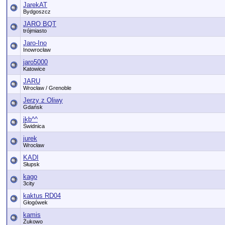
JarekAT
Bydgoszcz
JARO BQT
trójmiasto
Jaro-Ino
Inowrocław
jaro5000
Katowice
JARU
Wrocław / Grenoble
Jerzy z Oliwy
Gdańsk
jkb^^
Świdnica
jurek
Wrocław
KADI
Słupsk
kago
3city
kaktus RD04
Głogówek
kamis
Żukowo