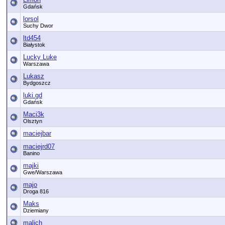
Gdańsk
lorsol
Suchy Dwor
ltd454
Białystok
Lucky Luke
Warszawa
Lukasz
Bydgoszcz
luki.gd
Gdańsk
Maci3k
Olsztyn
maciejbar
maciejrd07
Banino
majki
Gwe/Warszawa
majo
Droga 816
Maks
Dziemiany
malich