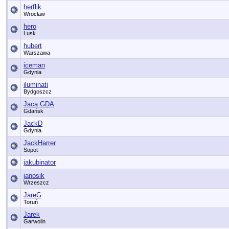
herflik
Wrocław
hero
Lusk
hubert
Warszawa
iceman
Gdynia
iluminati
Bydgoszcz
Jaca GDA
Gdańsk
JackD
Gdynia
JackHarrer
Sopot
jakubinator
janosik
Wrzeszcz
JareG
Toruń
Jarek
Garwolin