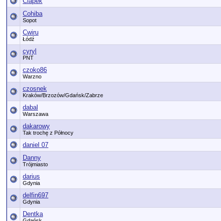
Ciapek
Cohiba
Sopot
Cwiru
Łódź
cyryl
PNT
czoko86
Warzno
czosnek
Kraków/Brzozów/Gdańsk/Zabrze
dabal
Warszawa
dakarowy
Tak trochę z Północy
daniel 07
Danny
Trójmiasto
darius
Gdynia
delfin697
Gdynia
Dentka
Gdańsk