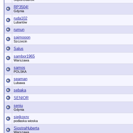
RP3504!
Gdynia
ruda102
Lubartów
rumun
sajmooon
Szczecin
Salus
sambor1965
Warszawa
samos
POLSKA
seaman
Lubawa
sebaka
SENIOR
seniu
Gdynia
siejkoxrv
podlaska wioska
SiostraHuberta
Warszawa