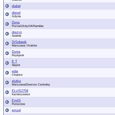
diabeł
diesel
Gdynia
Dona
Poznań/3city/UK/Namibia
drezyn
Swidnik
DrSpławik
Warszawa / Kraków
Dunia
Reykjavik
E.T
Słupsk
edar
Chojnice
elutka
Warszawa/Dworzec Centralny
ELvIS2704
Karnieszewice
EmilS
Pomorskie
emzel