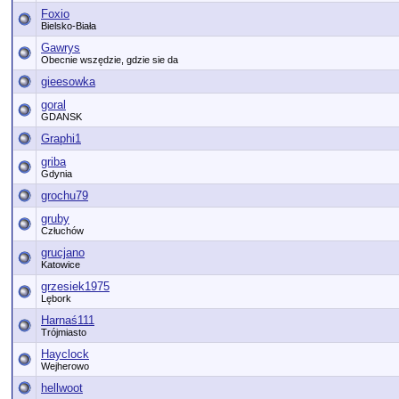
Foxio
Bielsko-Biała
Gawrys
Obecnie wszędzie, gdzie sie da
gieesowka
goral
GDANSK
Graphi1
griba
Gdynia
grochu79
gruby
Człuchów
grucjano
Katowice
grzesiek1975
Lębork
Harnaś111
Trójmiasto
Hayclock
Wejherowo
hellwoot