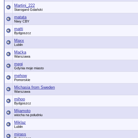
Martini_222
Starogard Gdański
matata
Niwy CBY
matti
Bydgoszcz
Maxx
Lublin
Maćka
Warszawa
megi
Gdynia moje miasto
mehow
Pomorskie
Michasia from Sweden
Warszawa
mihoo
Bydgoszcz
Mijamoto
wiocha na południu
Miklaz
Lublin
mirass