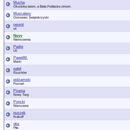
Mucha
Okuninka latom, a Biala Podlaska zimom.
Muscalero
Ostrowiec Świętokrzyski
neurot
uć
Novy
Niemcownia
Padre
Uć
PawelM.
Marki
pałeł
Rzuchów
pidzamski
Poznań
Pirania
Nowy Targ
Poncki
Warszawa
puszek
Krakuff
qbz
Piła