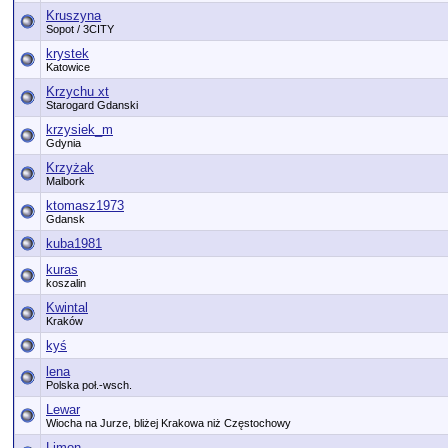
Kruszyna
Sopot / 3CITY
krystek
Katowice
Krzychu xt
Starogard Gdanski
krzysiek_m
Gdynia
Krzyżak
Malbork
ktomasz1973
Gdansk
kuba1981
kuras
koszalin
Kwintal
Kraków
kyś
lena
Polska poł.-wsch.
Lewar
Wiocha na Jurze, bliżej Krakowa niż Częstochowy
Limon