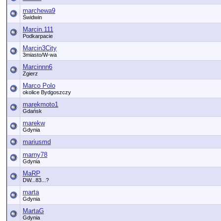
marchewa9
Świdwin
Marcin.111
Podkarpacie
Marcin3City
3miasto/W-wa
Marcinnn6
Zgierz
Marco Polo
okolice Bydgoszczy
marekmoto1
Gdańsk
marekw
Gdynia
mariusmd
marny78
Gdynia
MaRP
DW...83...?
marta
Gdynia
MartaG
Gdynia