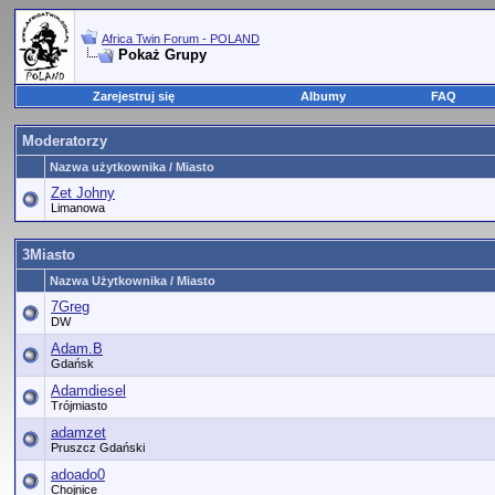
Africa Twin Forum - POLAND
Pokaż Grupy
Zarejestruj się
Albumy
FAQ
Moderatorzy
Nazwa użytkownika / Miasto
Zet Johny
Limanowa
3Miasto
Nazwa Użytkownika / Miasto
7Greg
DW
Adam.B
Gdańsk
Adamdiesel
Trójmiasto
adamzet
Pruszcz Gdański
adoado0
Chojnice