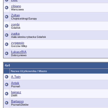
zibiano
Warszawa
Zoltan
Chojnice/drogi Europy
zombi
Gdańsk
zupka
mała wioska rybacka Gdańsk
zygawujo
Gorzów Wlkp
ŁukaszBIA
Dobrzyniewo
4x4
Nazwa Użytkownika / Miasto
A.Twin
Antek
Poznań
bajrasz
DWR
Bartasso
Poznań/Złotów