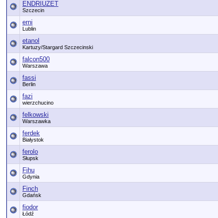
ENDRIUZET
Szczecin
erni
Lublin
etanol
Kartuzy/Stargard Szczecinski
falcon500
Warszawa
fassi
Berlin
fazi
wierzchucino
felkowski
Warszawka
ferdek
Białystok
ferolo
Słupsk
Fihu
Gdynia
Finch
Gdańsk
fiodor
Łódź