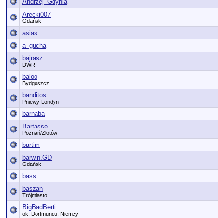
Andrzej_Gdynia
Arecki007
Gdańsk
asias
a_gucha
bajrasz
DWR
baloo
Bydgoszcz
banditos
Pniewy-Londyn
barnaba
Bartasso
Poznań/Złotów
bartim
barwin.GD
Gdańsk
bass
baszan
Trójmiasto
BigBadBerti
ok. Dortmundu, Niemcy