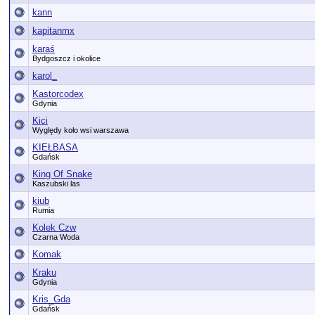
kann
kapitanmx
karaś
Bydgoszcz i okolice
karol_
Kastorcodex
Gdynia
Kici
Wyględy koło wsi warszawa
KIEŁBASA
Gdańsk
King Of Snake
Kaszubski las
kiub
Rumia
Kolek Czw
Czarna Woda
Komak
Kraku
Gdynia
Kris_Gda
Gdańsk