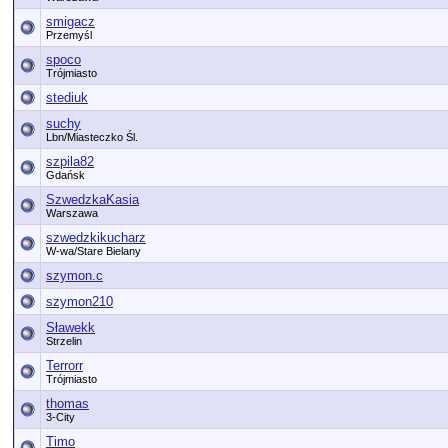
smigacz
Przemyśl
spoco
Trójmiasto
stediuk
suchy
Lbn/Miasteczko Śl.
szpila82
Gdańsk
SzwedzkaKasia
Warszawa
szwedzkikucharz
W-wa/Stare Bielany
szymon.c
szymon210
Sławekk
Strzelin
Terrorr
Trójmiasto
thomas
3-City
Timo