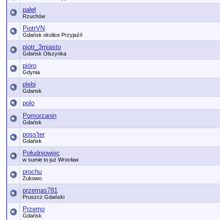
pałeł
Rzuchów
PiotrVN
Gdańsk okolice Przyjaźń
piotr_3miasto
Gdańsk Olszynka
pióro
Gdynia
plebi
Gdansk
polo
Pomorzanin
Gdańsk
poss'ter
Gdańsk
Południowiec
w sumie to już Wrocław
prochu
Żukowo
przemas781
Pruszcz Gdański
Przemo
Gdańsk