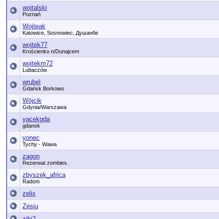
wojtalski
Poznań
Wojteak
Katowice, Sosnowiec, Душанбе
wojtek77
Krościenko n/Dunajcem
wojtekm72
Lubaczów
wrubel
Gdańsk Borkowo
Wójcik
Gdynia/Warszawa
yacekgda
gdansk
yonec
Tychy - Wawa
zagon
Rezerwat zombies.
zbyszek_africa
Radom
zelix
Zesiu
zibi2