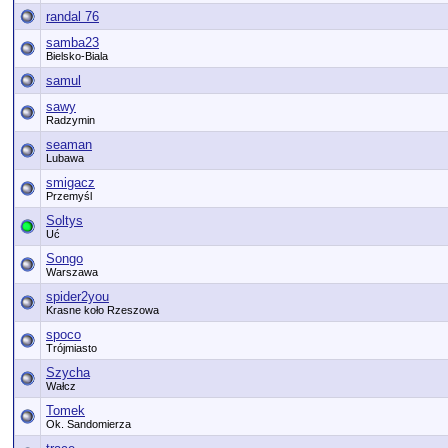
randal 76
samba23
Bielsko-Biala
samul
sawy
Radzymin
seaman
Lubawa
smigacz
Przemyśl
Soltys
Uć
Songo
Warszawa
spider2you
Krasne koło Rzeszowa
spoco
Trójmiasto
Szycha
Wałcz
Tomek
Ok. Sandomierza