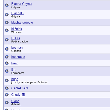
Blacha-Gdynia
Gdynia
BlachaG
Gdynia
blacha_świecie
bliźniak
Wrocław
BLOB
Podkarpackie
bosman
Gdańsk
bozotoxic
brelo
Brt
Legionowo
burja
już chyba czas pisac-3miasto:)
CANADIAN
Chudy 45
Ciaho
Gdańsk