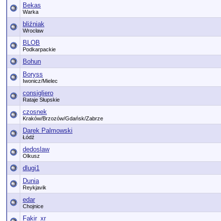
Bekas
Warka
bliźniak
Wrocław
BLOB
Podkarpackie
Bohun
Boryss
Iwonicz/Mielec
consigliero
Rataje Słupskie
czosnek
Kraków/Brzozów/Gdańsk/Zabrze
Darek Palmowski
Łódź
dedoslaw
Olkusz
dlugi1
Dunia
Reykjavik
edar
Chojnice
Fakir_xr