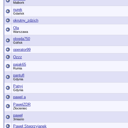
Malbork
nurek
Gdańsk
okrutny_zdzich
Ola
Warszawa
ologda750
Gdńsk
operator99
Ozzz
pajak65
Rumia
pantufl
Gdynia
Patryj
Gdynia
pawel a
PawelZDR
Złocieniec
paweł
3miasto
Paweł Stworzyjanek