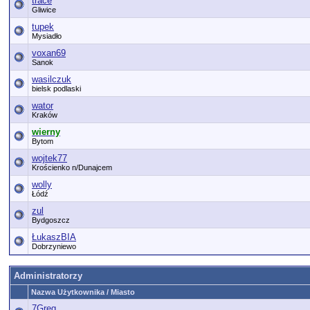
trace
Gliwice
tupek
Mysiadło
voxan69
Sanok
wasilczuk
bielsk podlaski
wator
Kraków
wierny
Bytom
wojtek77
Krościenko n/Dunajcem
wolly
Łódź
zul
Bydgoszcz
ŁukaszBIA
Dobrzyniewo
Administratorzy
Nazwa Użytkownika / Miasto
7Greg