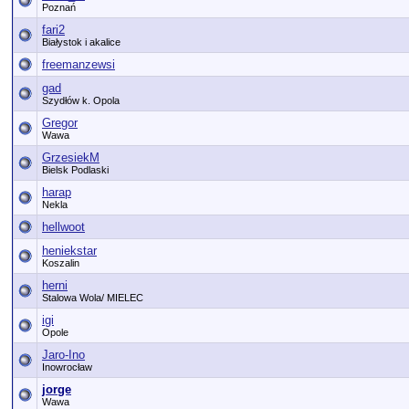
Poznań
fari2
Białystok i akalice
freemanzewsi
gad
Szydłów k. Opola
Gregor
Wawa
GrzesiekM
Bielsk Podlaski
harap
Nekla
hellwoot
heniekstar
Koszalin
herni
Stalowa Wola/ MIELEC
igi
Opole
Jaro-Ino
Inowrocław
jorge
Wawa