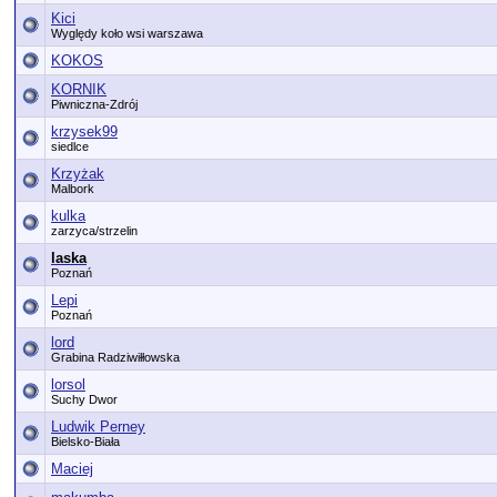
Kici
Wyględy koło wsi warszawa
KOKOS
KORNIK
Piwniczna-Zdrój
krzysek99
siedlce
Krzyżak
Malbork
kulka
zarzyca/strzelin
laska
Poznań
Lepi
Poznań
lord
Grabina Radziwiłłowska
lorsol
Suchy Dwor
Ludwik Perney
Bielsko-Biała
Maciej