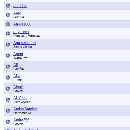
adrodax
Aero
Gdańsk
Africa1000
afrykanin
Długołęka,Wrocław
Aga szarmah
Zimne Zdroje
Agent
Warszawa
Alf
Gdańsk
Ally
Rumia
Alpak
Gdynia
Al_Chali
Sierakowice
AmberBamber
Ostromecko
Andre356
Gdynia