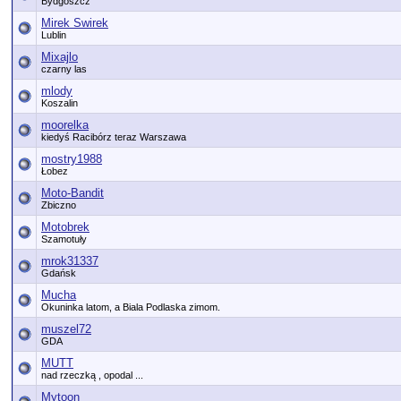
Bydgoszcz
Mirek Swirek
Lublin
Mixajlo
czarny las
mlody
Koszalin
moorelka
kiedyś Racibórz teraz Warszawa
mostry1988
Łobez
Moto-Bandit
Zbiczno
Motobrek
Szamotuły
mrok31337
Gdańsk
Mucha
Okuninka latom, a Biala Podlaska zimom.
muszel72
GDA
MUTT
nad rzeczką , opodal ...
Mytoon