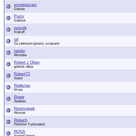
przepraszam
Gdynia
Pusty
Gdańsk
puszek
Krakuff
raf
Za zielonymi górami, za lasami
rambo
Wrocław
Robert z Oliwy
gdańsk oliwa
Robert72
Sopot
Rodezjan
W-wa
Roger
Świdwin
Roomyanek
Wrocek
Ropuch
Piotrków Trybunalski
ROSA
Sopot/Gdansk