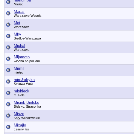
makumba
Mielec
Maras
Warszawa-Wesoła
Mat
Warszawa
Mhv
Siedlce-Warszawa
Michal
Warszawa
Mijamoto
wiocha na południu
Mirmil
mielec
miro&afryka
Stalowa Wola
mishieck
O! Pole...
Misiek Bielsko
Bielsko, Straconka
Misza
Kąty Wrocławskie
Mixajlo
czarny las