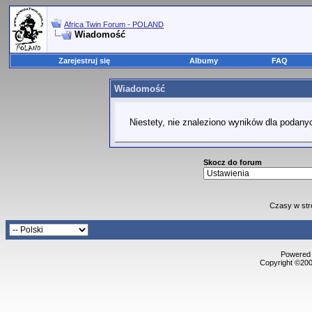
Africa Twin Forum - POLAND
Wiadomość
Zarejestruj się
Albumy
FAQ
Wiadomość
Niestety, nie znaleziono wyników dla podanyc
Skocz do forum
Czasy w str
Powered b
Copyright ©2000