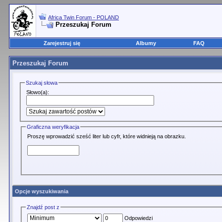
Africa Twin Forum - POLAND
Przeszukaj Forum
Zarejestruj się
Albumy
FAQ
Przeszukaj Forum
Szukaj słowa
Słowo(a):
Graficzna weryfikacja
Proszę wprowadzić sześć liter lub cyfr, które widnieją na obrazku.
Opcje wyszukiwania
Znajdź post z
Odpowiedzi