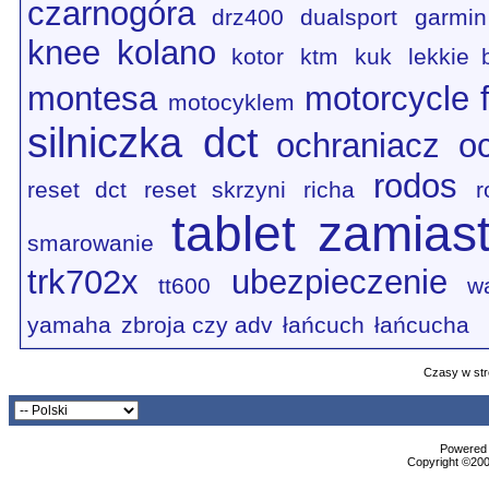
czarnogóra
drz400
dualsport
garmin
knee
kolano
kotor
ktm
kuk
lekkie 
montesa
motorcycle f
motocyklem
silniczka dct
ochraniacz
o
rodos
reset dct
reset skrzyni
richa
r
tablet zamias
smarowanie
trk702x
ubezpieczenie
tt600
w
yamaha
zbroja czy adv
łańcuch
łańcucha
Czasy w str
Powered b
Copyright ©2000