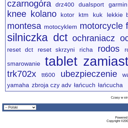
czarnogóra
drz400
dualsport
garmin
knee
kolano
kotor
ktm
kuk
lekkie 
montesa
motorcycle f
motocyklem
silniczka dct
ochraniacz
o
rodos
reset dct
reset skrzyni
richa
r
tablet zamias
smarowanie
trk702x
ubezpieczenie
tt600
w
yamaha
zbroja czy adv
łańcuch
łańcucha
Czasy w str
Powered b
Copyright ©2000