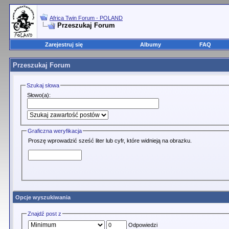
Africa Twin Forum - POLAND
Przeszukaj Forum
Zarejestruj się
Albumy
FAQ
Przeszukaj Forum
Szukaj słowa
Słowo(a):
Graficzna weryfikacja
Proszę wprowadzić sześć liter lub cyfr, które widnieją na obrazku.
Opcje wyszukiwania
Znajdź post z
Odpowiedzi