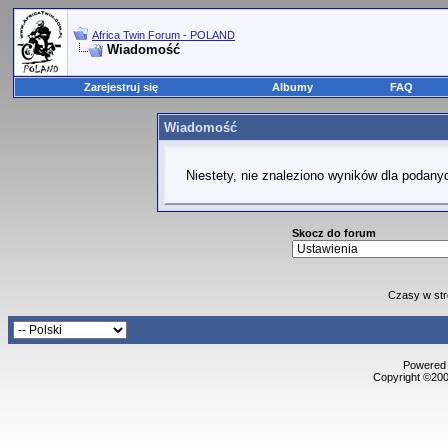
Africa Twin Forum - POLAND
Wiadomość
Zarejestruj się
Albumy
FAQ
Wiadomość
Niestety, nie znaleziono wyników dla podanyc
Skocz do forum
Czasy w str
Powered b
Copyright ©2000