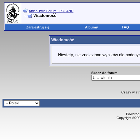
Africa Twin Forum - POLAND
Wiadomość
Zarejestruj się
Albumy
FAQ
Wiadomość
Niestety, nie znaleziono wyników dla podanyc
Skocz do forum
Czasy w str
Powered b
Copyright ©2000