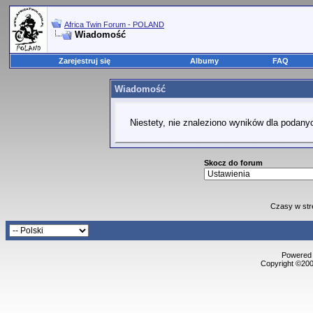
Africa Twin Forum - POLAND
Wiadomość
Zarejestruj się
Albumy
FAQ
Wiadomość
Niestety, nie znaleziono wyników dla podanyc
Skocz do forum
Czasy w str
Powered b
Copyright ©2000