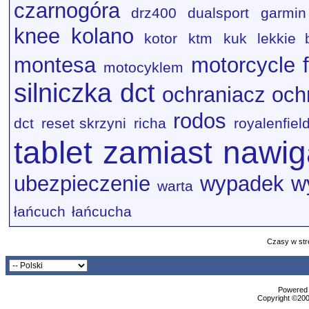
czarnogóra
drz400
dualsport
garmin
knee
kolano
kotor
ktm
kuk
lekkie 
montesa
motorcycle f
motocyklem
silniczka dct
ochraniacz
och
rodos
dct
reset skrzyni
richa
royalenfiel
tablet zamiast nawig
ubezpieczenie
wypadek
w
warta
łańcuch
łańcucha
Czasy w str
Powered b
Copyright ©2000