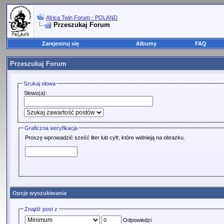
Africa Twin Forum - POLAND
Przeszukaj Forum
Zarejestruj się
Albumy
FAQ
Przeszukaj Forum
Szukaj słowa
Słowo(a):
Graficzna weryfikacja
Proszę wprowadzić sześć liter lub cyfr, które widnieją na obrazku.
Opcje wyszukiwania
Znajdź post z
Odpowiedzi