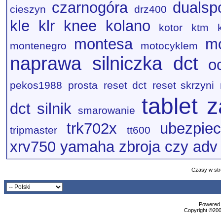
czarnogóra
dualsp
cieszyn
drz400
kle
klr
knee
kolano
kotor
ktm
montesa
mo
montenegro
motocyklem
naprawa silniczka dct
o
pekos1988
prosta
reset dct
reset skrzyni
tablet 
dct
silnik
smarowanie
trk702x
ubezpiec
tripmaster
tt600
xrv750
yamaha
zbroja czy adv
Czasy w str
Powered b
Copyright ©2000