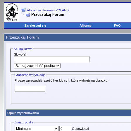
Africa Twin Forum - POLAND
Przeszukaj Forum
Zarejestruj się
Albumy
FAQ
Przeszukaj Forum
Szukaj słowa
Słowo(a):
Graficzna weryfikacja
Proszę wprowadzić sześć liter lub cyfr, które widnieją na obrazku.
Opcje wyszukiwania
Znajdź post z
Odpowiedzi