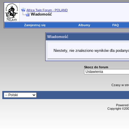
Africa Twin Forum - POLAND
Wiadomość
Zarejestruj się
Albumy
FAQ
Wiadomość
Niestety, nie znaleziono wyników dla podanyc
Skocz do forum
Czasy w str
Powered b
Copyright ©2000