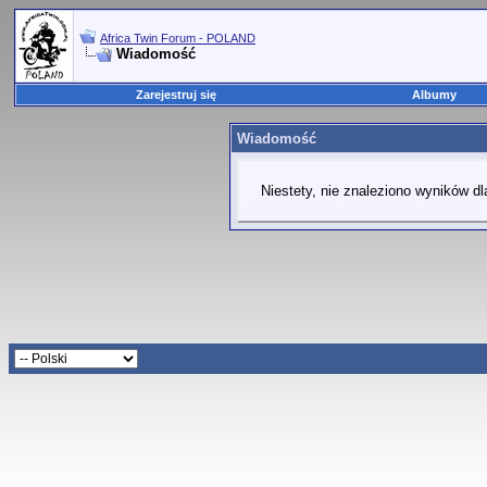
Africa Twin Forum - POLAND
Wiadomość
Zarejestruj się
Albumy
Wiadomość
Niestety, nie znaleziono wyników dl