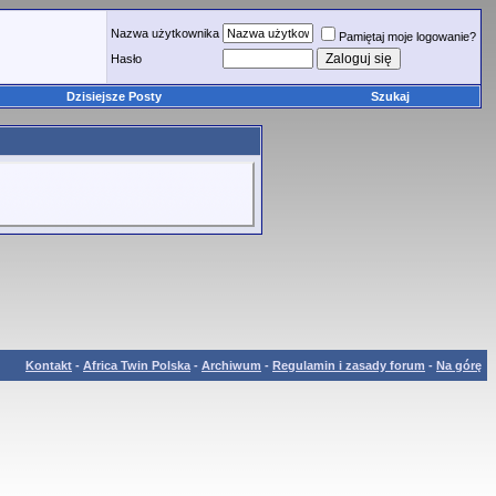
Nazwa użytkownika
Pamiętaj moje logowanie?
Hasło
Dzisiejsze Posty
Szukaj
Kontakt
-
Africa Twin Polska
-
Archiwum
-
Regulamin i zasady forum
-
Na górę