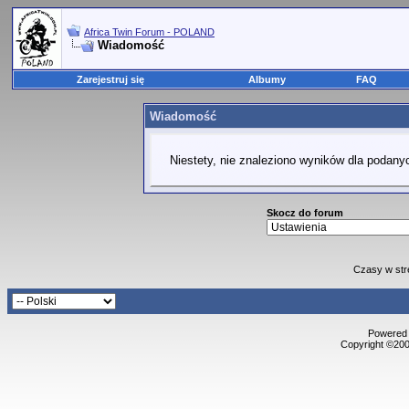
Africa Twin Forum - POLAND
Wiadomość
Zarejestruj się
Albumy
FAQ
Wiadomość
Niestety, nie znaleziono wyników dla podanyc
Skocz do forum
Czasy w str
Powered b
Copyright ©2000