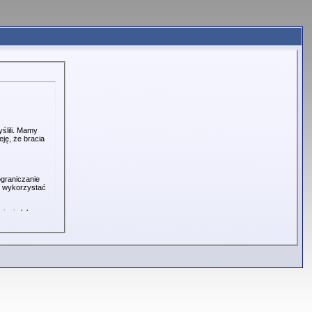
ślili. Mamy
ję, że bracia
ograniczanie
ć wykorzystać
ięcia lub
watną wiadomość
eznajomość
racji
win na temat