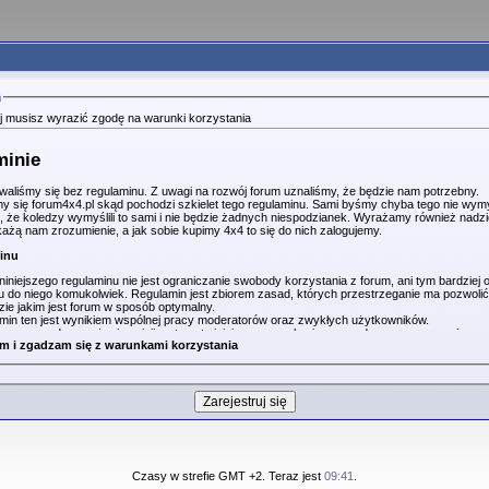
m
ej musisz wyrazić zgodę na warunki korzystania
minie
ywaliśmy się bez regulaminu. Z uwagi na rozwój forum uznaliśmy, że będzie nam potrzebny.
my się forum4x4.pl skąd pochodzi szkielet tego regulaminu. Sami byśmy chyba tego nie wymy
, że koledzy wymyślili to sami i nie będzie żadnych niespodzianek. Wyrażamy również nadzie
każą nam zrozumienie, a jak sobie kupimy 4x4 to się do nich zalogujemy.
minu
iniejszego regulaminu nie jest ograniczanie swobody korzystania z forum, ani tym bardziej 
u do niego komukolwiek. Regulamin jest zbiorem zasad, których przestrzeganie ma pozwoli
zie jakim jest forum w sposób optymalny.
min ten jest wynikiem wspólnej pracy moderatorów oraz zwykłych użytkowników.
ma prawo do wyrażenia opinii na temat niniejszego regulaminu, oraz do zaproponowania usun
em i zgadzam się z warunkami korzystania
a dowolnego paragrafu. Można to zrobić publicznie na forum Inne Tematy, lub przesłać pry
inistratora za pomocą mechanizmów wbudowanych w forum lub na konto email.
osoba korzystająca z forum jest zobowiązana to przestrzegania niniejszego regulaminu. Ni
inu nie jest wytłumaczeniem w sytuacji jego łamania.
min zaczyna obowiązywać w momencie jego opublikowania.
ć się z regulaminem należy przy rejestracji na forum. Należy pamiętać, że dokonując rejest
tycznie zgadzamy się na przestrzeganie niniejszego regulaminu.
nia forum.
africatwin.com.pl służy przede wszystkim wymianie poglądów użytkowników Hondy Africa T
Czasy w strefie GMT +2. Teraz jest
09:41
.
ów, modyfikacji, imprez które się odbyły lub odbędą oraz poznawaniu nowych ludzi.