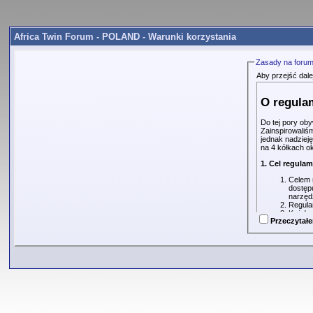
Africa Twin Forum - POLAND - Warunki korzystania
Zasady na foru
Aby przejść dal
O regula
Do tej pory ob
Zainspirowaliś
jednak nadzieję
na 4 kółkach o
1. Cel regula
Celem n
dostęp
narzęd
Regula
Każdy 
Przeczytał
dodani
do adm
Każda 
regulam
Regula
Zapozna
automa
2. Cele działa
Forum 
sprzęt