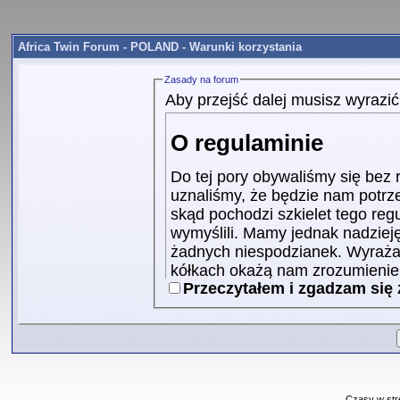
Africa Twin Forum - POLAND - Warunki korzystania
Zasady na forum
Aby przejść dalej musisz wyrazi
O regulaminie
Do tej pory obywaliśmy się bez
uznaliśmy, że będzie nam potrz
skąd pochodzi szkielet tego re
wymyślili. Mamy jednak nadzieję,
żadnych niespodzianek. Wyrażam
kółkach okażą nam zrozumienie, 
Przeczytałem i zgadzam się
zalogujemy.
1. Cel regulaminu
Celem niniejszego regulam
korzystania z forum, ani t
komukolwiek. Regulamin je
Czasy w str