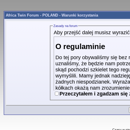
Africa Twin Forum - POLAND - Warunki korzystania
Zasady na forum
Aby przejść dalej musisz wyrazi
O regulaminie
Do tej pory obywaliśmy się bez
uznaliśmy, że będzie nam potrz
skąd pochodzi szkielet tego re
wymyślili. Mamy jednak nadzieję,
żadnych niespodzianek. Wyrażam
kółkach okażą nam zrozumienie, 
Przeczytałem i zgadzam się
zalogujemy.
1. Cel regulaminu
Celem niniejszego regulam
korzystania z forum, ani t
komukolwiek. Regulamin je
Czasy w str