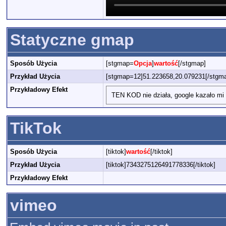
Statyczne gmap
Sposób Użycia
[stgmap=
Opcja
]
wartość
[/stgmap]
Przykład Użycia
[stgmap=12]51.223658,20.079231[/stgm
Przykładowy Efekt
TEN KOD nie działa, google kazało mi 
TikTok
Sposób Użycia
[tiktok]
wartość
[/tiktok]
Przykład Użycia
[tiktok]7343275126491778336[/tiktok]
Przykładowy Efekt
vimeo