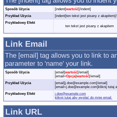
The [indent] tag allows you to indent y
Sposób Użycia
[indent]
wartość
[/indent]
Przykład Użycia
[indent]ten tekst jest pisany z akapitem[/
Przykładowy Efekt
ten tekst jest pisany z akapitem
Link Email
The [email] tag allows you to link to 
parameter to 'name' your link.
Sposób Użycia
[email]
wartość
[/email]
[email=
Opcja
]
wartość
[/email]
Przykład Użycia
[email]j.doe@example.com[/email]
[email=j.doe@example.com]kliknij tutaj 
Przykładowy Efekt
j.doe@example.com
kliknij tutaj aby wysłać do mnie email.
Link URL