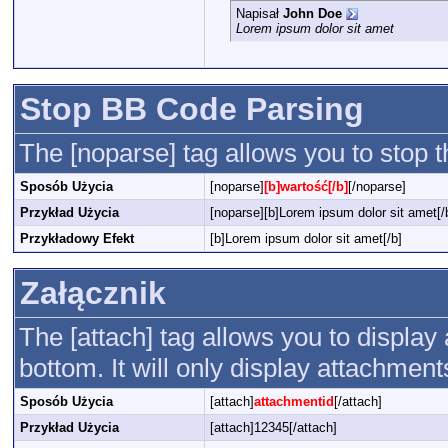
Napisał
John Doe
Lorem ipsum dolor sit amet
Stop BB Code Parsing
The [noparse] tag allows you to stop 
Sposób Użycia
[noparse]
[b]wartość[/b]
[/noparse]
Przykład Użycia
[noparse][b]Lorem ipsum dolor sit amet[/
Przykładowy Efekt
[b]Lorem ipsum dolor sit amet[/b]
Załącznik
The [attach] tag allows you to display
bottom. It will only display attachments
Sposób Użycia
[attach]
attachmentid
[/attach]
Przykład Użycia
[attach]12345[/attach]