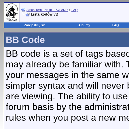
Africa Twin Forum - POLAND
>
FAQ
Lista kodów vB
Zarejestruj się
Albumy
FAQ
BB Code
BB code is a set of tags bas
may already be familiar with. 
your messages in the same w
simpler syntax and will never
are viewing. The ability to us
forum basis by the administra
rules when you post a new m