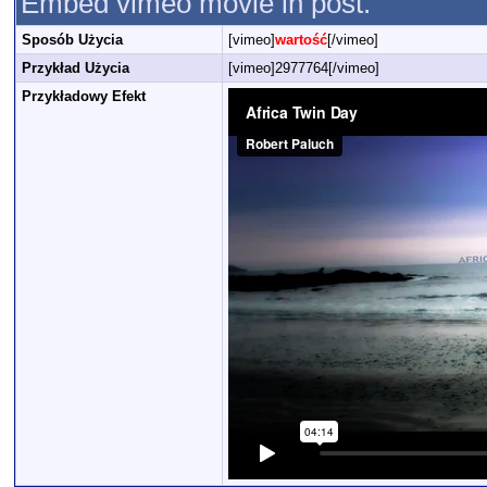
Embed vimeo movie in post.
Sposób Użycia
[vimeo]
wartość
[/vimeo]
Przykład Użycia
[vimeo]2977764[/vimeo]
Przykładowy Efekt