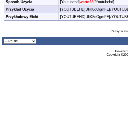
Sposób Użycia
[Youtubehd]
wartość
[/Youtubehd]
Przykład Użycia
[YOUTUBEHD]UliK8qOgmFE[/YOUTUB
Przykładowy Efekt
[YOUTUBEHD]UliK8qOgmFE[/YOUTUB
Czasy w str
Powered b
Copyright ©2000