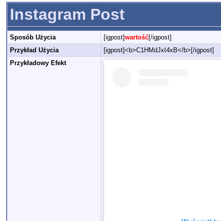
Instagram Post
Sposób Użycia
[igpost]
wartość
[/igpost]
Przykład Użycia
[igpost]<b>C1HMdJxI4xB</b>[/igpost]
Przykładowy Efekt