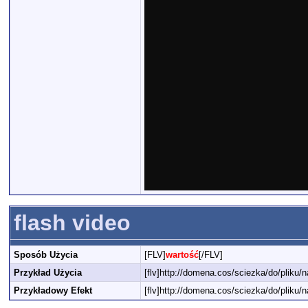
flash video
Sposób Użycia
[FLV]
wartość
[/FLV]
Przykład Użycia
[flv]http://domena.cos/sciezka/do/pliku/na
Przykładowy Efekt
[flv]http://domena.cos/sciezka/do/pliku/na