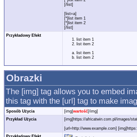
[/list]
[list=a]
[*]list item 1
[*]list item 2
[/list]
Przykładowy Efekt
list item 1
list item 2
list item 1
list item 2
Obrazki
The [img] tag allows you to embed im
this tag with the [url] tag to make im
Sposób Użycia
[img]
wartość
[/img]
Przykład Użycia
[img]https://africatwin.com.pl/images/sta
[url=http://www.example.com] [img]https:/
Przykładowy Efekt