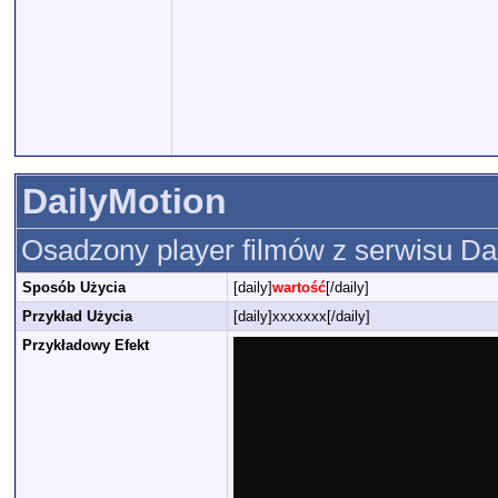
DailyMotion
Osadzony player filmów z serwisu Da
Sposób Użycia
[daily]
wartość
[/daily]
Przykład Użycia
[daily]xxxxxxx[/daily]
Przykładowy Efekt