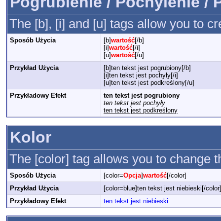
Pogrubienie / Pochylenie / 
The [b], [i] and [u] tags allow you to cr
Sposób Użycia
[b]
wartość
[/b]
[i]
wartość
[/i]
[u]
wartość
[/u]
Przykład Użycia
[b]ten tekst jest pogrubiony[/b]
[i]ten tekst jest pochyły[/i]
[u]ten tekst jest podkreślony[/u]
Przykładowy Efekt
ten tekst jest pogrubiony
ten tekst jest pochyły
ten tekst jest podkreślony
Kolor
The [color] tag allows you to change th
Sposób Użycia
[color=
Opcja
]
wartość
[/color]
Przykład Użycia
[color=blue]ten tekst jest niebieski[/color
Przykładowy Efekt
ten tekst jest niebieski