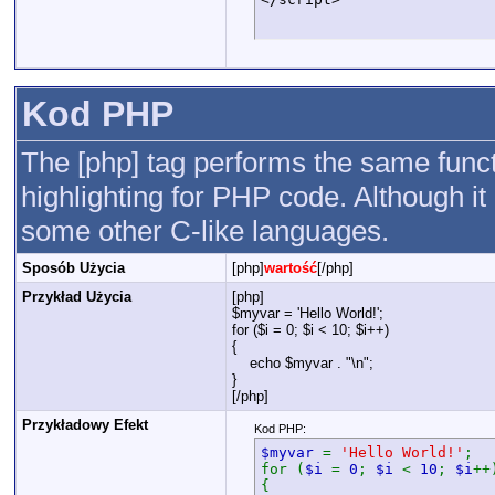
Kod PHP
The [php] tag performs the same funct
highlighting for PHP code. Although it 
some other C-like languages.
Sposób Użycia
[php]
wartość
[/php]
Przykład Użycia
[php]
$myvar = 'Hello World!';
for ($
i = 0; $i < 10; $i++)
{
echo $myvar . "\n";
}
[/php]
Przykładowy Efekt
Kod PHP:
$myvar
=
'Hello World!'
;
for (
$i
=
0
;
$i
<
10
;
$i
++
{