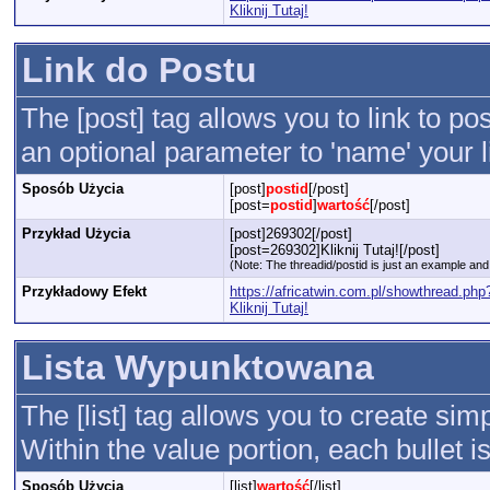
Kliknij Tutaj!
Link do Postu
The [post] tag allows you to link to po
an optional parameter to 'name' your l
Sposób Użycia
[post]
postid
[/post]
[post=
postid
]
wartość
[/post]
Przykład Użycia
[post]269302[/post]
[post=269302]Kliknij Tutaj![/post]
(Note: The threadid/postid is just an example and 
Przykładowy Efekt
https://africatwin.com.pl/showthread.p
Kliknij Tutaj!
Lista Wypunktowana
The [list] tag allows you to create simp
Within the value portion, each bullet is
Sposób Użycia
[list]
wartość
[/list]