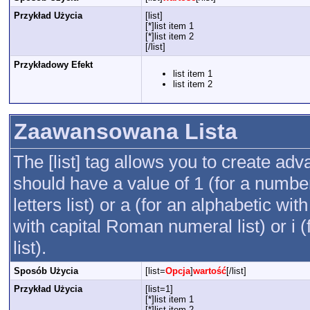
Przykład Użycia
[list]
[*]list item 1
[*]list item 2
[/list]
Przykładowy Efekt
list item 1
list item 2
Zaawansowana Lista
The [list] tag allows you to create adv
should have a value of 1 (for a numbere
letters list) or a (for an alphabetic wit
with capital Roman numeral list) or 
list).
Sposób Użycia
[list=
Opcja
]
wartość
[/list]
Przykład Użycia
[list=1]
[*]list item 1
[*]list item 2