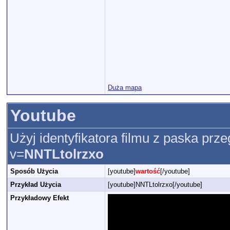
Duża mapa
Youtube
Użyj identyfikatora filmu z paska prze
v=
NNTLtolrzxo
Sposób Użycia
[youtube]
wartość
[/youtube]
Przykład Użycia
[youtube]NNTLtolrzxo[/youtube]
Przykładowy Efekt