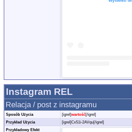
Wyświetl te
Instagram REL
Relacja / post z instagramu
Sposób Użycia
[igrel]
wartość
[/igrel]
Przykład Użycia
[igrel]Cx51i-2AVqu[/igrel]
Przykładowy Efekt