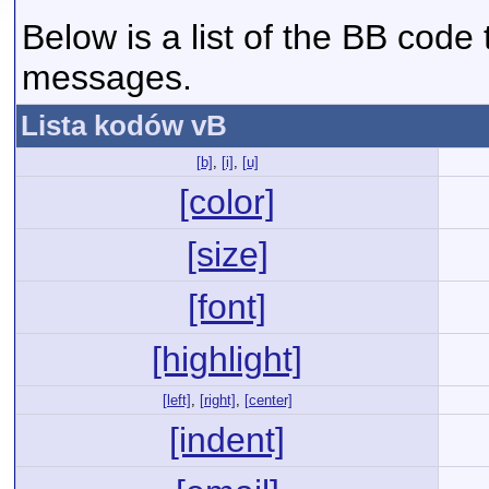
Below is a list of the BB code
messages.
Lista kodów vB
[b]
,
[i]
,
[u]
[color]
[size]
[font]
[highlight]
[left]
,
[right]
,
[center]
[indent]