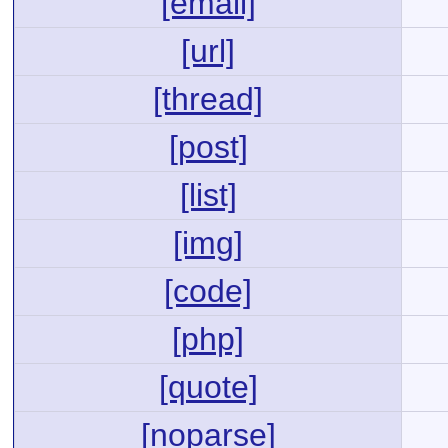
[email]
[url]
[thread]
[post]
[list]
[img]
[code]
[php]
[quote]
[noparse]