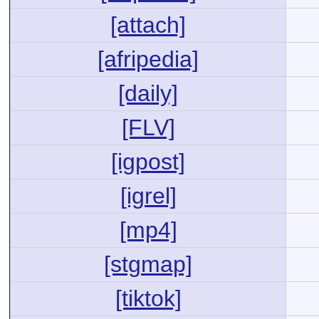
[attach]
[afripedia]
[daily]
[FLV]
[igpost]
[igrel]
[mp4]
[stgmap]
[tiktok]