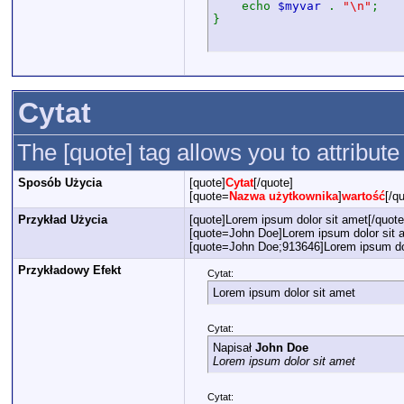
echo
$myvar
.
"\n"
;
}
Cytat
The [quote] tag allows you to attribut
Sposób Użycia
[quote]
Cytat
[/quote]
[quote=
Nazwa użytkownika
]
wartość
[/q
Przykład Użycia
[quote]Lorem ipsum dolor sit amet[/quote
[quote=John Doe]Lorem ipsum dolor sit a
[quote=John Doe;913646]Lorem ipsum dol
Przykładowy Efekt
Cytat:
Lorem ipsum dolor sit amet
Cytat:
Napisał
John Doe
Lorem ipsum dolor sit amet
Cytat: