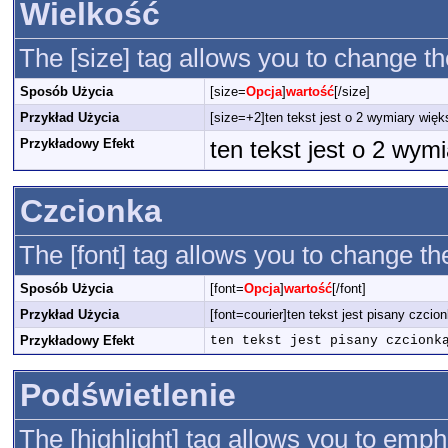
Wielkość
The [size] tag allows you to change the
Sposób Użycia
[size=
Opcja
]
wartość
[/size]
Przykład Użycia
[size=+2]ten tekst jest o 2 wymiary więk
Przykładowy Efekt
ten tekst jest o 2 wym
Czcionka
The [font] tag allows you to change the
Sposób Użycia
[font=
Opcja
]
wartość
[/font]
Przykład Użycia
[font=courier]ten tekst jest pisany czcion
Przykładowy Efekt
ten tekst jest pisany czcionk
Podświetlenie
The [highlight] tag allows you to emph