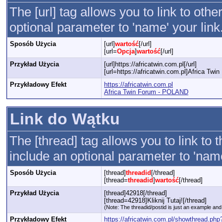
The [url] tag allows you to link to oth
optional parameter to 'name' your link
Sposób Użycia
[url]
wartość
[/url]
[url=
Opcja
]
wartość
[/url]
Przykład Użycia
[url]https://africatwin.com.pl[/url]
[url=https://africatwin.com.pl]Africa Twi
Przykładowy Efekt
https://africatwin.com.pl
Africa Twin Forum - POLAND
Link do Wątku
The [thread] tag allows you to link to 
include an optional parameter to 'name
Sposób Użycia
[thread]
threadid
[/thread]
[thread=
threadid
]
wartość
[/thread]
Przykład Użycia
[thread]42918[/thread]
[thread=42918]Kliknij Tutaj![/thread]
(Note: The threadid/postid is just an example and 
Przykładowy Efekt
https://africatwin.com.pl/showthread.ph