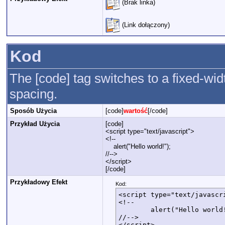
(Brak linka)
(Link dołączony)
Kod
The [code] tag switches to a fixed-wi
spacing.
Sposób Użycia
[code]
wartość
[/code]
Przykład Użycia
[code]
<script type="text/javascript">
<!--
alert("Hello world!");
//-->
</script>
[/code]
Przykładowy Efekt
Kod:
<script type="text/javascri
<!--

	alert("Hello world!");

//-->

</script>