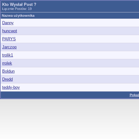
Kto Wysłał Post ?
Łącznie Postów: 19
Nazwa użytkownika
Danny
huncwot
PARYS
Jarczoq
trolik1
rrolek
Boldun
Dredd
teddy-boy
Pokaż