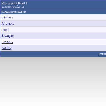
Kto Wysłał Post ?
Łącznie Postów: 15
Nazwa użytkownika
crimson
Afromoto
sebol
$zwagier
Leszek7
radiolog
Pokaż