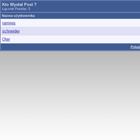
Kto Wysłał Post ?
Łącznie Postów: 3
Nazwa użytkownika
ramires
schneider
Qter
Pokaż