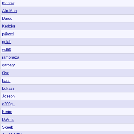
mehow
AfroMan
Daroo
Kędzior
p@wel
golab
wd60
ramoneza
garbaty
Osa
bass
Lukasz
Joseph
e200g_
Kerim
DeVris
Skeeb