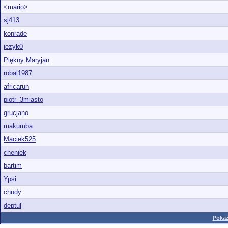
<mario>
sj413
konrade
jezyk0
Piękny Maryjan
robal1987
africarun
piotr_3miasto
grucjano
makumba
Maciek525
cheniek
bartim
Ypsi
chudy
deptul
Pokaż