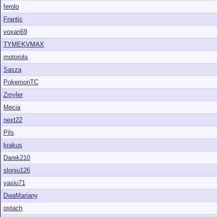
ferolo
Frantic
voxan69
TYMEKVMAX
motorola
Sasza
PokemonTC
Zmyler
Mecia
next22
Pils
krakus
Darek210
sloniu126
yasiu71
DwaMariany
ostach