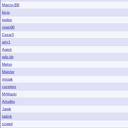
Marcin-BB
bicio
podos
vtwin90
Cezar3
arty1
Agent
wilq.bb
Melon
Majster
misiak
cezeters
MrWaski
Artuditu
Jarek
tadzik
szwed