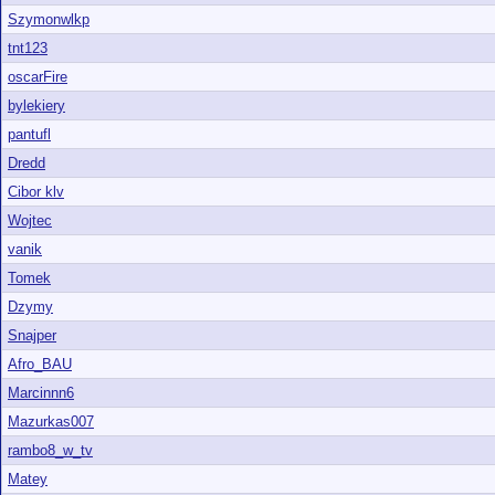
Szymonwlkp
tnt123
oscarFire
bylekiery
pantufl
Dredd
Cibor klv
Wojtec
vanik
Tomek
Dzymy
Snajper
Afro_BAU
Marcinnn6
Mazurkas007
rambo8_w_tv
Matey