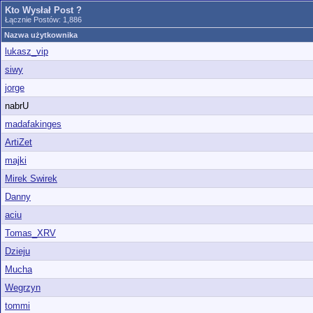
Kto Wysłał Post ?
Łącznie Postów: 1,886
Nazwa użytkownika
lukasz_vip
siwy
jorge
nabrU
madafakinges
ArtiZet
majki
Mirek Swirek
Danny
aciu
Tomas_XRV
Dzieju
Mucha
Wegrzyn
tommi