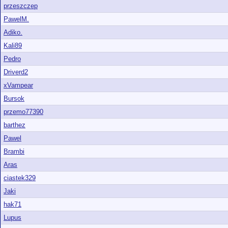
przeszczep
PawelM.
Adiko.
Kali89
Pedro
Driverd2
xVampear
Bursok
przemo77390
barthez
Pawel
Brambi
Aras
ciastek329
Jaki
hak71
Lupus