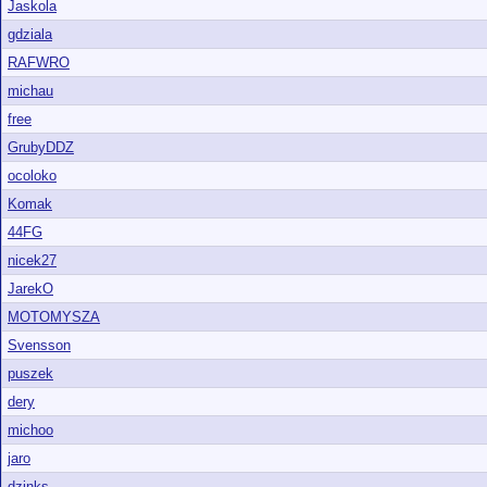
Jaskola
gdziala
RAFWRO
michau
free
GrubyDDZ
ocoloko
Komak
44FG
nicek27
JarekO
MOTOMYSZA
Svensson
puszek
dery
michoo
jaro
dzinks