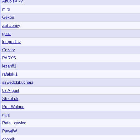
AnubisXRV
miro
Gekon
Zet Johny
gonz
lortprodisz
Cezary
PARYS
lezan81
rafalski1
szwedzkikucharz
07 A-gent
StrzeLuk
Prof.Woland
girgi
Rafal_zywiec
PawelW
chomik