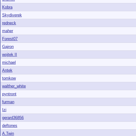
Kobra
Skydiverek
redneck
maher
Forest07
Gajron
wojtek II
michael
Antek
tomkow
walther_white
pyntront
furman
Izi
gerard36856
deftones
A.Twin