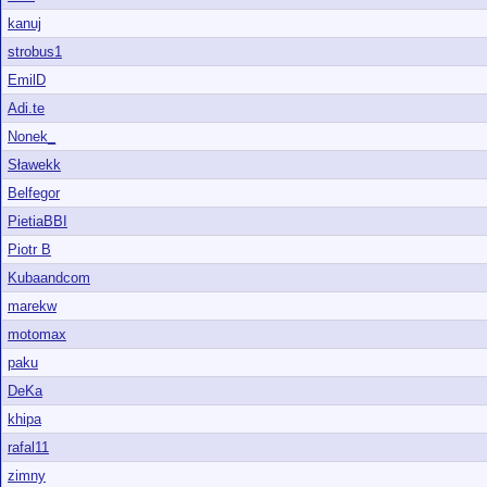
kanuj
strobus1
EmilD
Adi.te
Nonek_
Sławekk
Belfegor
PietiaBBI
Piotr B
Kubaandcom
marekw
motomax
paku
DeKa
khipa
rafal11
zimny