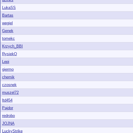
LukaSS
Bartas
wegiel
Genek
tomekc
Krzych_BBI
RysiekO
Lepi
giermo
chemik
czosnek
muszel72
ltd454
Pajdor
redrobo
JOJNA
LuckyStrike