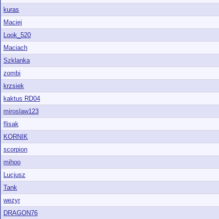
kuras
Maciej
Look_520
Maciach
Szklanka
zombi
krzsiek
kaktus RD04
miroslaw123
flisak
KORNIK
scorpion
mihoo
Lucjusz
Tank
wezyr
DRAGON76