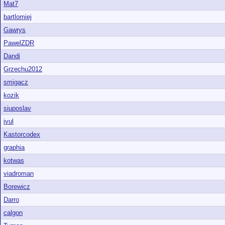
Mat7
bartlomiej
Gawrys
PawelZDR
Dandi
Grzechu2012
smigacz
kozik
siuposlav
ivul
Kastorcodex
graphia
kotwas
viadroman
Borewicz
Darro
calgon