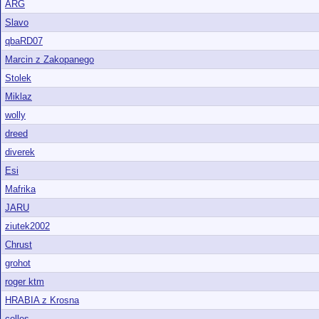
ARG
Slavo
qbaRD07
Marcin z Zakopanego
Stolek
Miklaz
wolly
dreed
diverek
Esi
Mafrika
JARU
ziutek2002
Chrust
grohot
roger ktm
HRABIA z Krosna
colles