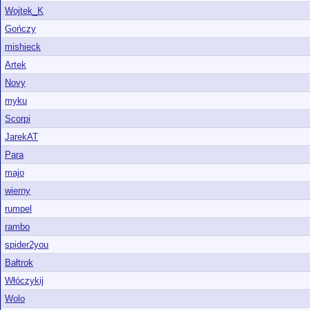
Wojtek_K
Gończy
mishieck
Artek
Novy
myku
Scorpi
JarekAT
Para
majo
wierny
rumpel
rambo
spider2you
Bałtrok
Włóczykij
Wolo