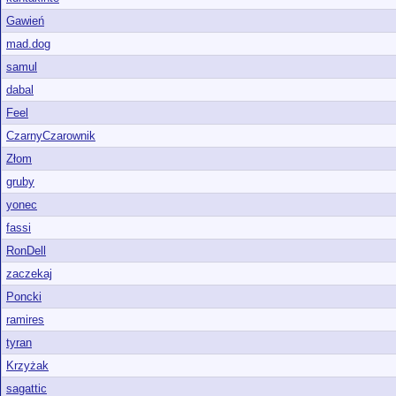
Gawień
mad.dog
samul
dabal
Feel
CzarnyCzarownik
Złom
gruby
yonec
fassi
RonDell
zaczekaj
Poncki
ramires
tyran
Krzyżak
sagattic