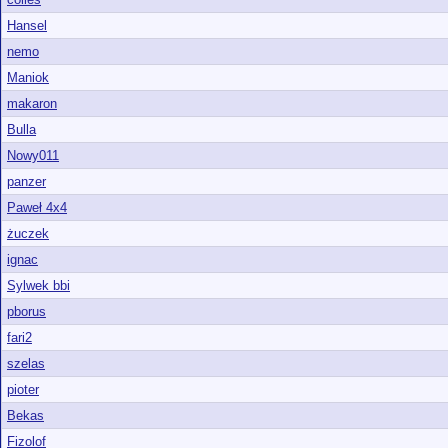
Hansel
nemo
Maniok
makaron
Bulla
Nowy011
panzer
Paweł 4x4
żuczek
ignac
Sylwek bbi
pborus
fari2
szelas
pioter
Bekas
Fizolof