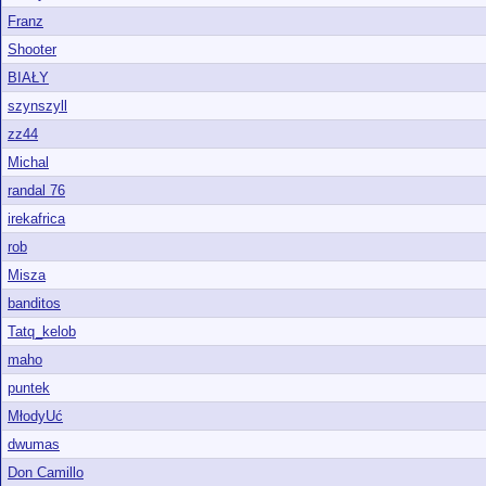
Franz
Shooter
BIAŁY
szynszyll
zz44
Michal
randal 76
irekafrica
rob
Misza
banditos
Tatq_kelob
maho
puntek
MłodyUć
dwumas
Don Camillo