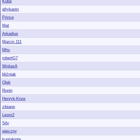
Kuba
afrykanin
Prince
Mat
Arkadius
Marcin.111
Mhv
robertG7
WojtasA
bliźniak
Olek
Ronin
Henryk-Knox
zibiano
Leonr2
Silv
wieczny
kuntakinte