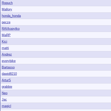
Ropuch
Mallory
honda_honda
pecze
RAVkopytko
MaRP
Kici
matti
Andrez
everybike
Bartasso
dawid8210
ArturS
grabbie
Neo
Jac
magicl