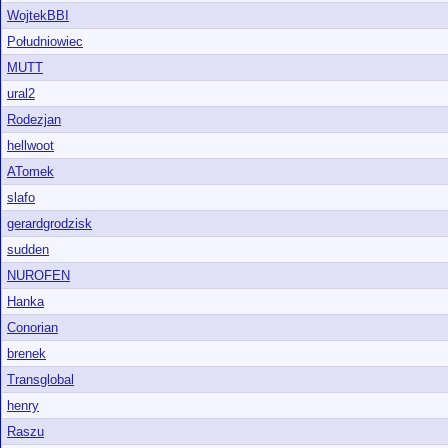
WojtekBBI
Południowiec
MUTT
ural2
Rodezjan
hellwoot
ATomek
slafo
gerardgrodzisk
sudden
NUROFEN
Hanka
Conorian
brenek
Transglobal
henry
Raszu