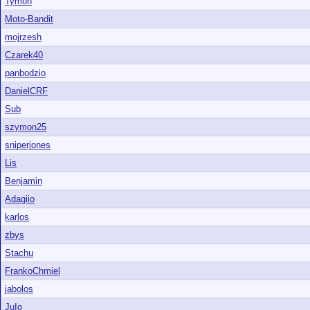
Tymon
Moto-Bandit
mojrzesh
Czarek40
panbodzio
DanielCRF
Sub
szymon25
sniperjones
Lis
Benjamin
Adagiio
karlos
zbys
Stachu
FrankoChmiel
jabolos
JuIo