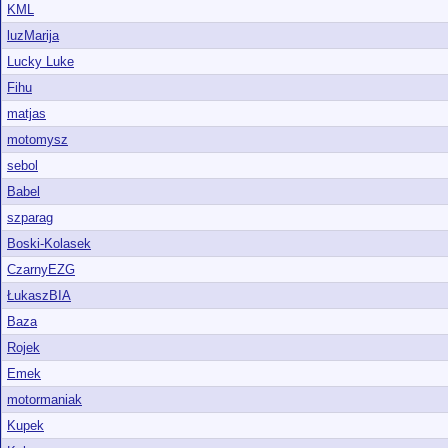
KML
luzMarija
Lucky Luke
Fihu
matjas
motomysz
sebol
Babel
szparag
Boski-Kolasek
CzarnyEZG
ŁukaszBIA
Baza
Rojek
Emek
motormaniak
Kupek