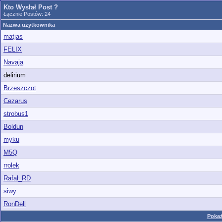
Kto Wysłał Post ?
Łącznie Postów: 24
Nazwa użytkownika
matjas
FELIX
Navaja
delirium
Brzeszczot
Cezarus
strobus1
Boldun
myku
M5Q
rrolek
Rafał_RD
siwy
RonDell
Pokaż