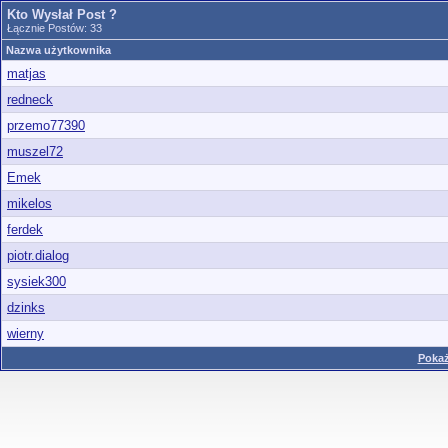
Kto Wysłał Post ?
Łącznie Postów: 33
Nazwa użytkownika
matjas
redneck
przemo77390
muszel72
Emek
mikelos
ferdek
piotr.dialog
sysiek300
dzinks
wierny
Pokaż