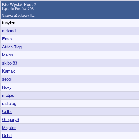
Kto Wysłał Post ?
Łącznie Postów: 208
Nazwa użytkownika
tubyłem
mdxmd
Emek
Africa Tigg
Melon
skibol83
Kamax
sebol
Novy
matjas
radiolog
Colbe
GregoryS
Majster
Dubel