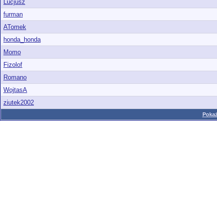
Lucjusz
furman
ATomek
honda_honda
Momo
Fizolof
Romano
WojtasA
ziutek2002
Pokaż