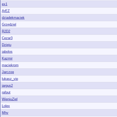
ex1
ArEZ
dziadekmaciek
Grzędziel
R2D2
Cezar3
Dzieju
jabolos
Kazmir
maciekrom
Jarczoq
lukasz_vip
jargus2
rafput
WieniuZiel
Lolex
Mhv