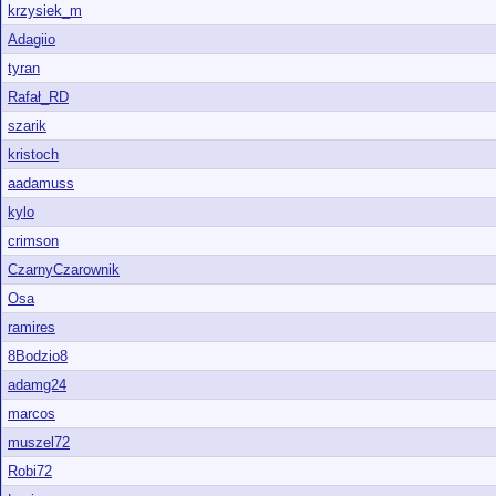
krzysiek_m
Adagiio
tyran
Rafał_RD
szarik
kristoch
aadamuss
kylo
crimson
CzarnyCzarownik
Osa
ramires
8Bodzio8
adamg24
marcos
muszel72
Robi72