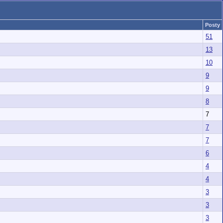
Posty
51
13
10
9
9
8
7
7
7
6
4
4
3
3
3