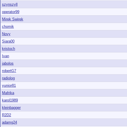
szynszyll
operator99
Mirek Swirek
chomik
Novy
Siara00
kristoch
Ivan
jabolos
robertG7
radiolog
yunior81
Mafrika
karol1989
kleinbagger
R2D2
adamg24