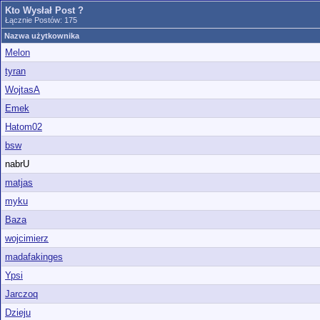
Kto Wysłał Post ?
Łącznie Postów: 175
Nazwa użytkownika
Melon
tyran
WojtasA
Emek
Hatom02
bsw
nabrU
matjas
myku
Baza
wojcimierz
madafakinges
Ypsi
Jarczoq
Dzieju