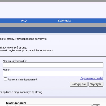
FAQ
Kalendarz
 do tej strony. Prawdopodobne powody to:
ń aby otworzyć stronę.
zostało wyłączone przez administratora forum.
Nazwa użytkownika:
Hasło:
Zapomniałeś hasła?
Pamiętaj moje logowanie?
m będziesz mógł zobaczyć tą stronę.
Skocz do forum