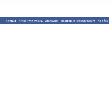
Kontakt
-
Africa Twin Polska
-
Archiwum
-
Regulamin i zasady forum
-
Na górę